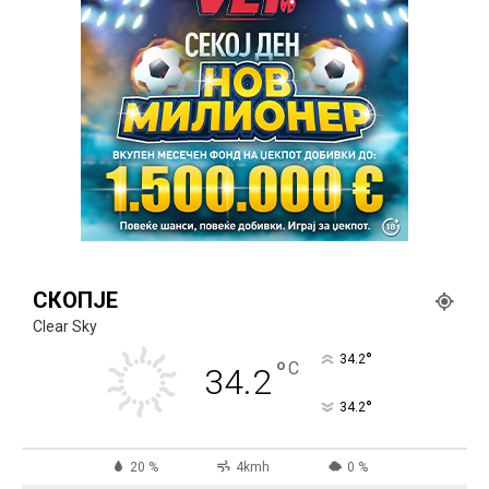
СКОПЈЕ
Clear Sky
°
34.2
°
C
34.2
°
34.2
20 %
4kmh
0 %