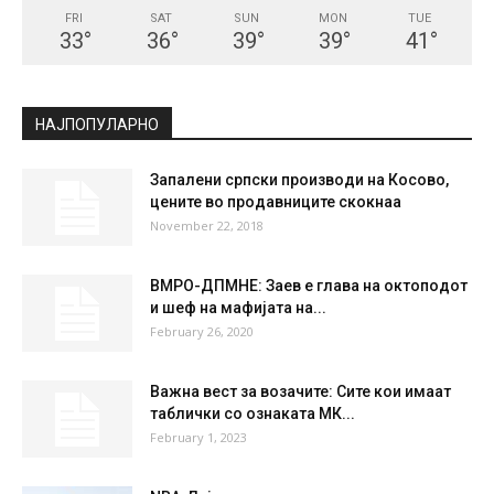
FRI
SAT
SUN
MON
TUE
33
°
36
°
39
°
39
°
41
°
НАЈПОПУЛАРНО
Запалени српски производи на Косово,
цените во продавниците скокнаа
November 22, 2018
ВМРО-ДПМНЕ: Заев е глава на октоподот
и шеф на мафијата на...
February 26, 2020
Важна вест за возачите: Сите кои имаат
таблички со ознаката МК...
February 1, 2023