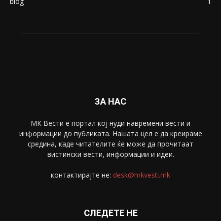
blog
1
ЗА НАС
МК Вести е портал коj нуди навремени вести и
информации до публиката. Нашата цел е да креираме
средина, каде читателите ќе може да прочитаат
вистински вести, информации и идеи.
контактирајте не:
desk@mkvesti.mk
СЛЕДЕТЕ НЕ