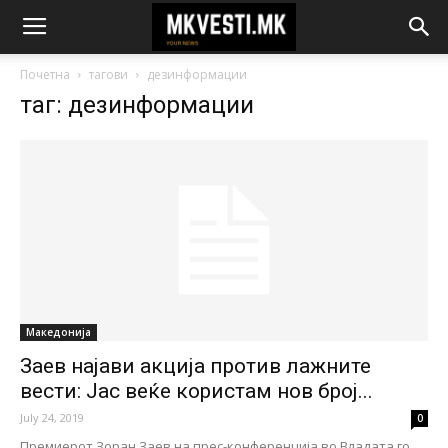
Почетна
тагови
дезинформации
таг: дезинформации
Македонија
Заев најави акција против лажните
вести: Јас веќе користам нов број...
July 24, 2019
0
Премиерот Зоран Заев на прес-конференција во Владата го