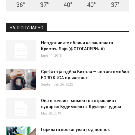
36
°
37
°
40
°
40
°
37
°
НАЈПОПУЛАРНО
Неодоливите облини на заносната
Кристен Лајв (ФОТОГАЛЕРИЈА)
June 11, 2018
Среќата ја одбра Битола — нов автомобил
FORD KUGA од инстант...
September 26, 2025
Ова е точниот момент на страшниот
судар во Будимпешта: Крузерот удира...
May 30, 2019
Горивата поскапуваат од полноќ