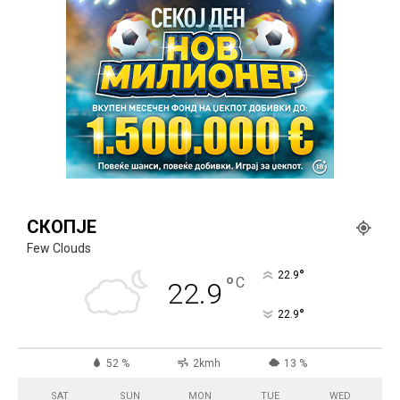
СКОПЈЕ
Few Clouds
°
22.9
°
C
22.9
°
22.9
52 %
2kmh
13 %
SAT
SUN
MON
TUE
WED