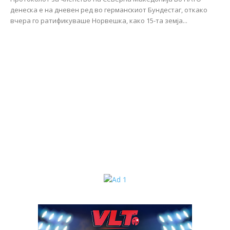
денеска е на дневен ред во германскиот Бундестаг, откако
вчера го ратификуваше Норвешка, како 15-та земја...