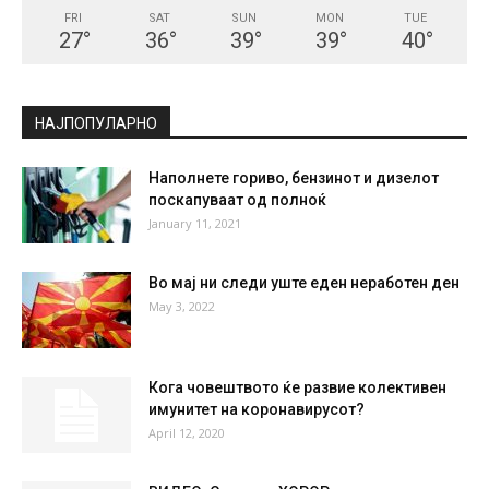
FRI
SAT
SUN
MON
TUE
27
°
36
°
39
°
39
°
40
°
НАЈПОПУЛАРНО
Наполнете гориво, бензинoт и дизелот
поскапуваат од полноќ
January 11, 2021
Во мај ни следи уште еден неработен ден
May 3, 2022
Кога човештвото ќе развие колективен
имунитет на коронавирусот?
April 12, 2020