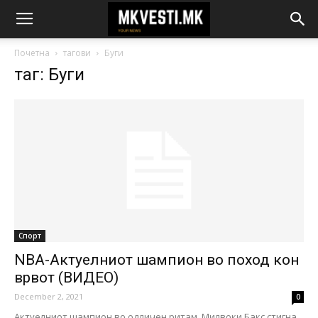
Почетна
тагови
Буги
таг: Буги
Спорт
NBA-Актуелниот шампион во поход кон
врвот (ВИДЕО)
December 2, 2021
0
Актуелниот шампион во одличен ритам. Милвоки Бакс стигна