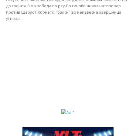
до својата 8-ма победа по ред.Во синоќешниот натпревар
против Шарлот Хорнетс, "бакси" во неизвесна завршница
успеаа...