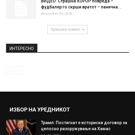
ВИДЕО: Страшна ХОРОР повреда –
фудбалер го скрши вратот – панична...
November 29, 2018
Прикажи повеќе
ИНТЕРЕСНО
ИЗБОР НА УРЕДНИКОТ
Трамп: Постигнат е историски договор за
целосно разоружување на Хамас