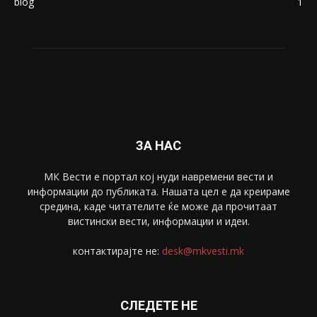
blog
1
ЗА НАС
МК Вести е портал коj нуди навремени вести и
информации до публиката. Нашата цел е да креираме
средина, каде читателите ќе може да прочитаат
вистински вести, информации и идеи.
контактирајте не:
desk@mkvesti.mk
СЛЕДЕТЕ НЕ