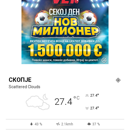
СКОПЈЕ
Scattered Clouds
°
27.4
°
C
27.4
°
27.4
43 %
2.1kmh
37 %