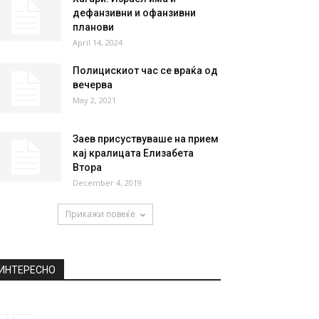
дефанзивни и офанзивни
планови
April 14, 2024
Полицискиот час се враќа од
вечерва
May 2, 2021
Заев присуствуваше на прием
кај кралицата Елизабета
Втора
December 4, 2019
Прикажи повеќе
ИНТЕРЕСНО