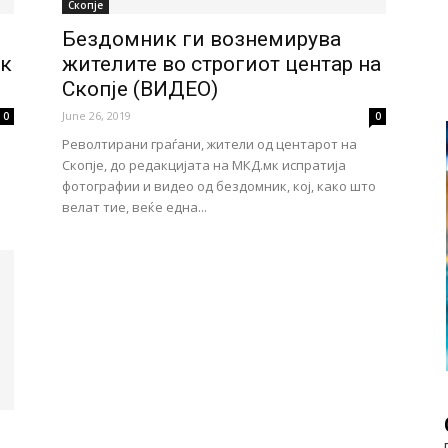
Скопје
Бездомник ги вознемирува
ик
жителите во строгиот центар на
Скопје (ВИДЕО)
June 26, 2019
0
0
Револтирани граѓани, жители од центарот на
Скопје, до редакцијата на МКД.мк испратија
фотографии и видео од бездомник, кој, како што
велат тие, веќе една...