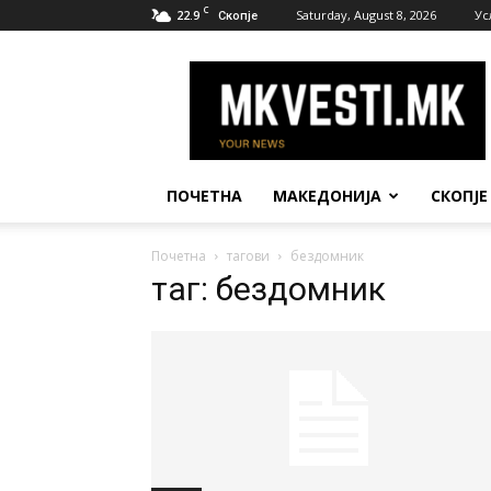
C
22.9
Saturday, August 8, 2026
Ус
Скопје
МК
Вести
ПОЧЕТНА
МАКЕДОНИЈА
СКОПЈЕ
Почетна
тагови
бездомник
таг: бездомник