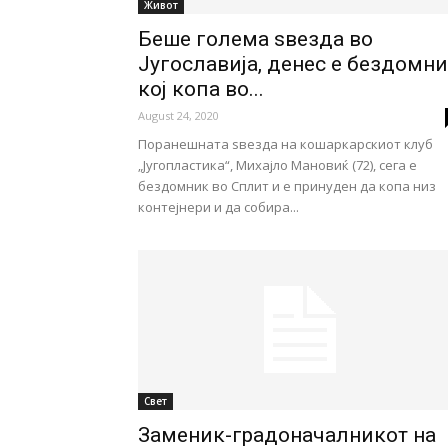
Живот
Беше голема ѕвезда во
Југославија, денес е бездомн
кој копа во...
August 24, 2020
Поранешната ѕвезда на кошаркарскиот клуб
„Југопластика“, Михајло Мановиќ (72), сега е
бездомник во Сплит и е принуден да копа низ
контејнери и да собира...
Свет
Заменик-градоначалникот на