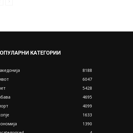
ОПУЛАРНИ КАТЕГОРИИ
акедонија
8188
ивот
6047
вет
5428
абава
4695
порт
4099
копје
1633
кономија
1390
ncategorised
4