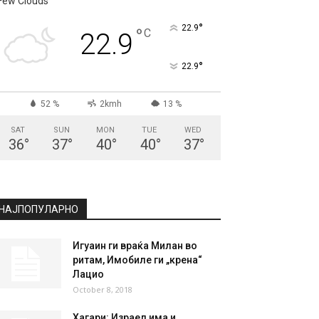
Few Clouds
°
22.9
°
C
22.9
°
22.9
52 %
2kmh
13 %
SAT
SUN
MON
TUE
WED
36
°
37
°
40
°
40
°
37
°
НАЈПОПУЛАРНО
Игуаин ги враќа Милан во
ритам, Имобиле ги „крена“
Лацио
October 8, 2018
Хагари: Израел има и