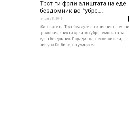
Трст ги фрли алиштата на еде
бездомник во ѓубре,...
January 8, 2019
Жителите на Трст беа лути што нивниот замени
градоначалник ги фрли во ѓубре алиштата на
еден бездомник. Поради тоа, некои жители,
пишува Би-би-си, на улиците...