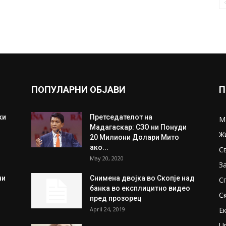
ПОПУЛАРНИ ОБЈАВИ
П
ки
Претседателот на
М
Мадагаскар: СЗО ни Понуди
Ж
20 Милиони Долари Мито
ако...
С
May 20, 2020
З
ни
Снимена двојка во Скопје над
С
банка во експлицитно видео
С
пред прозорец
April 24, 2019
Е
U