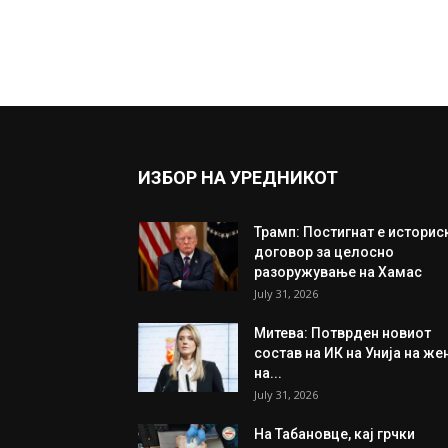
ИЗБОР НА УРЕДНИКОТ
Трамп: Постигнат е историс
договор за целосно
разоружување на Хамас
July 31, 2026
Митева: Потврден новиот
состав на ИК на Унија на же
на...
July 31, 2026
На Табановце, кај грчки