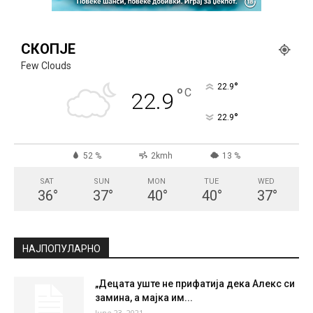
СКОПЈЕ
Few Clouds
°
22.9
°
C
22.9
°
22.9