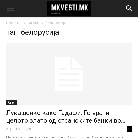
Почетна
тагови
белорусија
таг: белорусија
Свет
Лукашенко како Гадафи: Го врати
целото злато од странските банки во...
August 31, 2020
0
Претседателот на Белорусија, Александар Лукашенко, смета