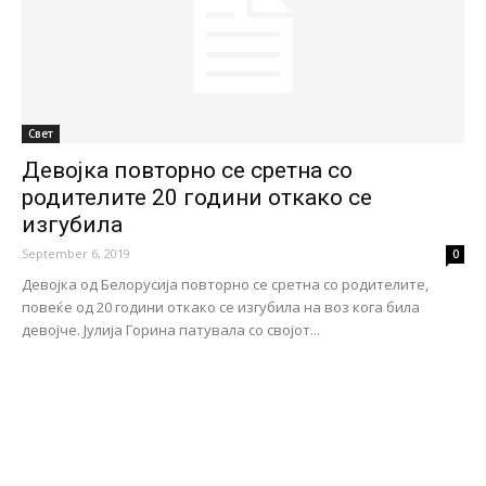
Свет
Девојка повторно се сретна со
родителите 20 години откако се
изгубила
September 6, 2019
0
Девојка од Белорусија повторно се сретна со родителите,
повеќе од 20 години откако се изгубила на воз кога била
девојче. Јулија Горина патувала со својот...