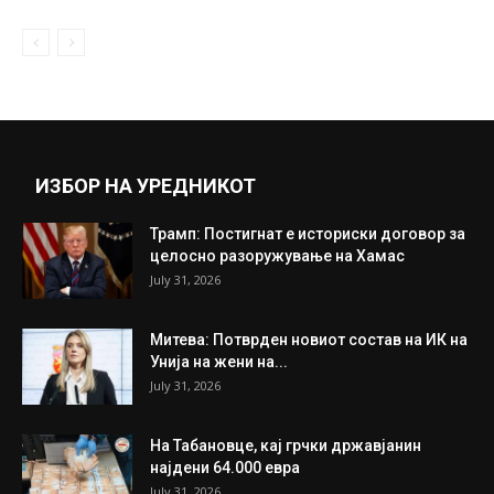
July 27, 2018
Се редат македонските гости: Татјана
Лазаревска го угости Мартин Вучиќ во...
November 14, 2019
Прикажи повеќе
ИНТЕРЕСНО
ИЗБОР НА УРЕДНИКОТ
Трамп: Постигнат е историски договор за