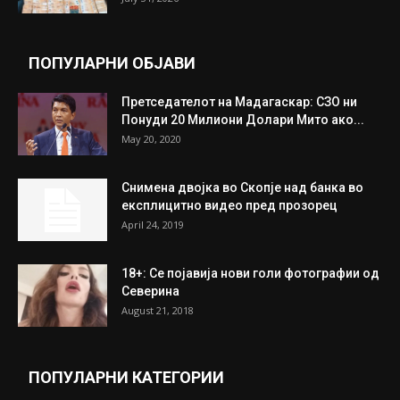
целосно разоружување на Хамас
July 31, 2026
Митева: Потврден новиот состав на ИК на
Унија на жени на...
July 31, 2026
На Табановце, кај грчки државјанин
најдени 64.000 евра
July 31, 2026
ПОПУЛАРНИ ОБЈАВИ
Претседателот на Мадагаскар: СЗО ни
Понуди 20 Милиони Долари Мито ако...
May 20, 2020
Снимена двојка во Скопје над банка во