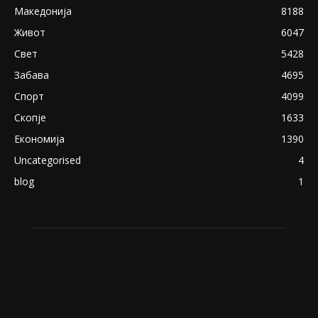
експлицитно видео пред прозорец
April 24, 2019
18+: Се појавија нови голи фотографии од
Северина
August 21, 2018
ПОПУЛАРНИ КАТЕГОРИИ
Македонија
8188
Живот
6047
Свет
5428
Забава
4695
Спорт
4099
Скопје
1633
Економија
1390