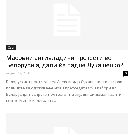
Свет
Масовни антивладини протести во
Белорусија, дали ќе падне Лукашенко?
August 17, 2020
0
Белорускиот претседател Александар Лукашенко ги отфрли
повиците за одржување нови претседателски избори во
Белорусија, наспроти протестот на илјадници демонтранти
кои во Минск излегоа на...