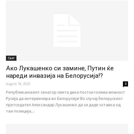
Свет
Ако Лукашенко си замине, Путин ќе
нареди инвазија на Белорусија!?
August 18, 2020
0
Републиканскиот сенатор смета дека постои голема можност
Русија да интервенира во Белорусија! Во случај белорускиот
претседател Александар Лукашенко да си даде оставка од
таа позиција,...