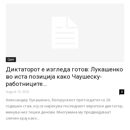
Свет
Диктаторот е изгледа готов: Лукашенко
во иста позиција како Чаушеску-
работниците...
August 19, 2020
0
Александер Лукашенко, белорускиот претседател со 26
годишен стаж, кој се нарекува последниот европски диктатор,
минува низ тешки денови. Многумина му предвидуваат
сличен крај како...