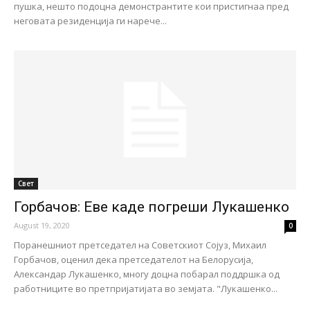
пушка, нешто подоцна демонстрантите кои пристигнаа пред
неговата резиденција ги нарече...
Свет
Горбачов: Еве каде погреши Лукашенко
August 19, 2020
0
Поранешниот претседател на Советскиот Сојуз, Михаил
Горбачов, оценил дека претседателот на Белорусија,
Александар Лукашенко, многу доцна побарал поддршка од
работниците во претпријатијата во земјата. "Лукашенко...