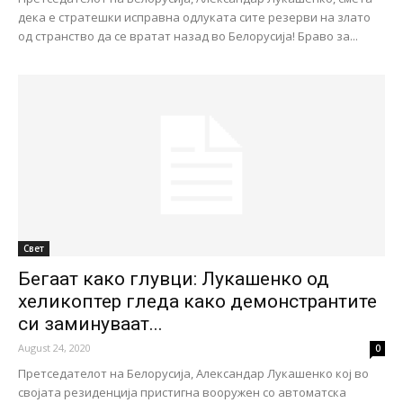
дека е стратешки исправна одлуката сите резерви на злато
од странство да се вратат назад во Белорусија! Браво за...
Свет
Бегаат како глувци: Лукашенко од
хеликоптер гледа како демонстрантите
си заминуваат...
August 24, 2020
0
Претседателот на Белорусија, Александар Лукашенко кој во
својата резиденција пристигна вооружен со автоматска