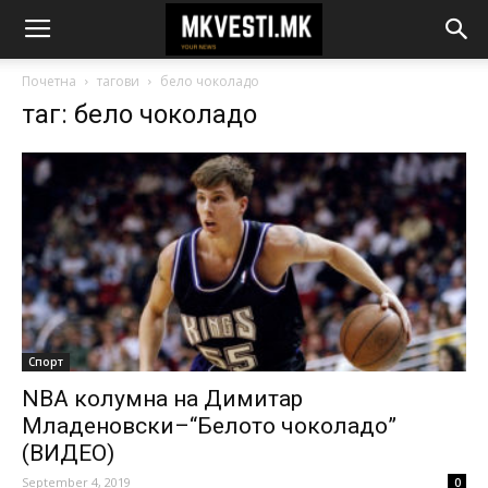
Почетна
тагови
бело чоколадо
таг: бело чоколадо
Спорт
NBA колумна на Димитар
Младеновски–“Белото чоколадо”
(ВИДЕО)
September 4, 2019
0