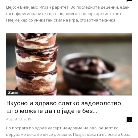
Џејсон Вилијамс. Играч раритет. Во последните децении, еден
од најоригиналните кој се појавил во кошаркарскиот свет.
Плејмејкер со уникатен стил на игра, страотна техника...
Живот
Вкусно и здраво слатко задоволство
што можете да го јадете без...
August 13, 2019
0
Во потрага по здрав десерт наидовме на овој рецепт кој
веруваме дека ќе ви се допадне. Подготовката е лесна и брза