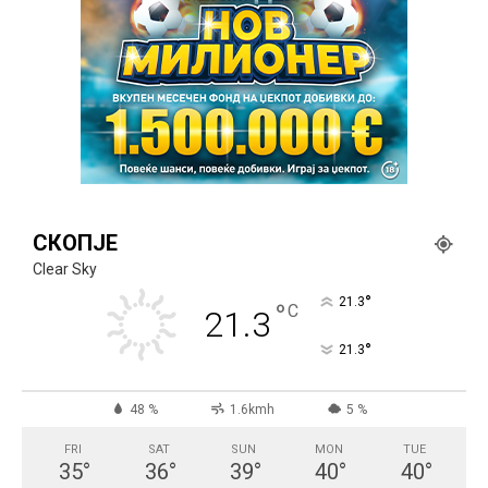
СКОПЈЕ
Clear Sky
°
21.3
°
C
21.3
°
21.3
48 %
1.6kmh
5 %
FRI
SAT
SUN
MON
TUE
35
°
36
°
39
°
40
°
40
°