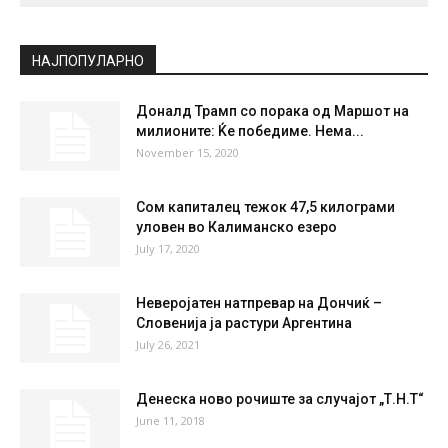
НАЈПОПУЛАРНО
Доналд Трамп со порака од Маршот на
милионите: Ќе победиме. Нема...
November 15, 2020
Сом капиталец тежок 47,5 килограми
уловен во Калиманско езеро
July 17, 2020
Неверојатен натпревар на Дончиќ –
Словенија ја растури Аргентина
July 26, 2021
Денеска ново рочиште за случајот „Т.Н.Т“
June 11, 2018