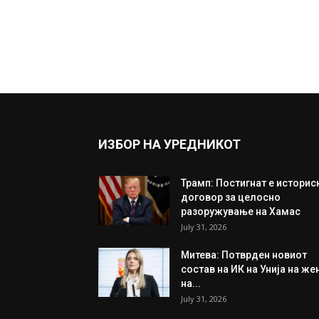
ИЗБОР НА УРЕДНИКОТ
Трамп: Постигнат е историс
договор за целосно
разоружување на Хамас
July 31, 2026
Митева: Потврден новиот
состав на ИК на Унија на же
на...
July 31, 2026