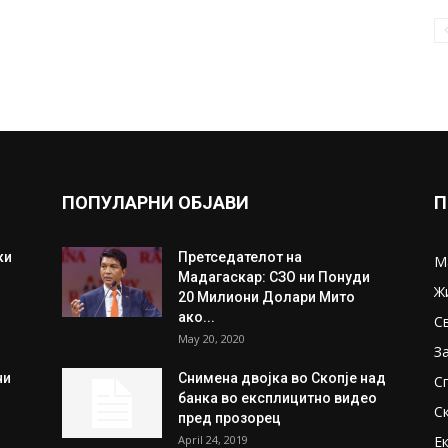
ПОПУЛАРНИ ОБЈАВИ
П
ки
Претседателот на
М
Мадагаскар: СЗО ни Понуди
Ж
20 Милиони Долари Мито
ако...
С
May 20, 2020
З
ни
Снимена двојка во Скопје над
С
банка во експлицитно видео
С
пред прозорец
April 24, 2019
Е