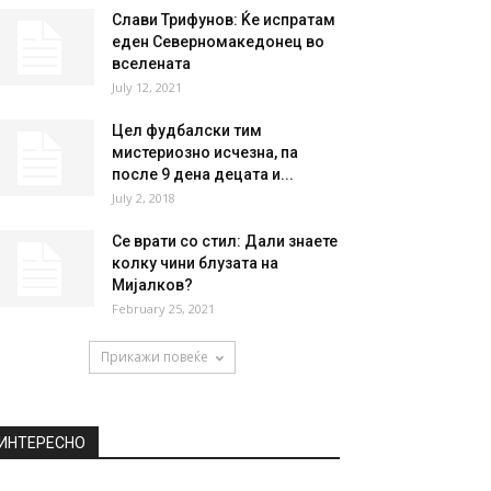
Слави Трифунов: Ќе испратам
еден Северномакедонец во
вселената
July 12, 2021
Цел фудбалски тим
мистериозно исчезна, па
после 9 дена децата и...
July 2, 2018
Се врати со стил: Дали знаете
колку чини блузата на
Мијалков?
February 25, 2021
Прикажи повеќе
ИНТЕРЕСНО