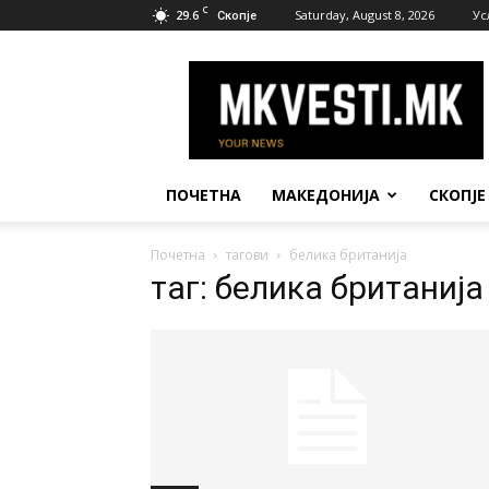
C
29.6
Saturday, August 8, 2026
Ус
Скопје
МК
Вести
ПОЧЕТНА
МАКЕДОНИЈА
СКОПЈЕ
Почетна
тагови
белика британија
таг: белика британија