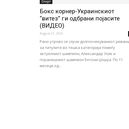
Спорт
Бокс корнер-Украинскиот
“витез” ги одбрани појасите
(ВИДЕО)
August 21, 2022
Рано утрово се случи долгоочекуваниот реван
за титулите во тешка категорија помеѓу
актуелниот шампион, Александар Усик и
поранешниот шампион Ентони Џошуа. По 11
месеци од...