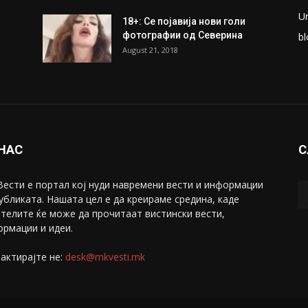
U
18+: Се појавија нови голи
фотографии од Северина
bl
August 21, 2018
 НАС
С
ести е портал коj нуди навремени вести и информации
убликата. Нашата цел е да креираме средина, каде
телите ќе може да прочитаат вистински вести,
рмации и идеи.
актирајте не:
desk@mkvesti.mk