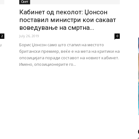
Свет
Кабинет од пеколот: Џонсон
поставил министри кои сакаат
воведување на смртна...
July 26, 2019
2
0
ш
Борис Џонсон само што стапил на местото
британски премиер, веќе е на мета на критики на
опозицијата поради составот на новиот кабинет.
Имено, опозиционерите го...