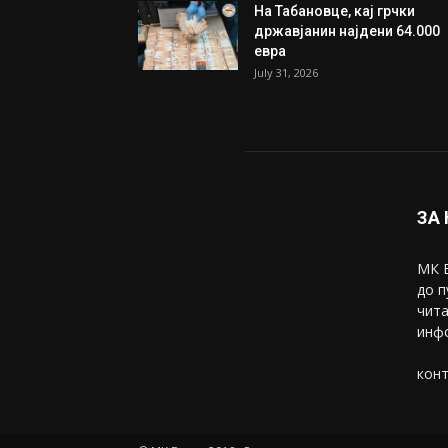
На Табановце, кај грчки
државјанин најдени 64.000
евра
July 31, 2026
ЗА
МК В
до п
чита
инфо
конт