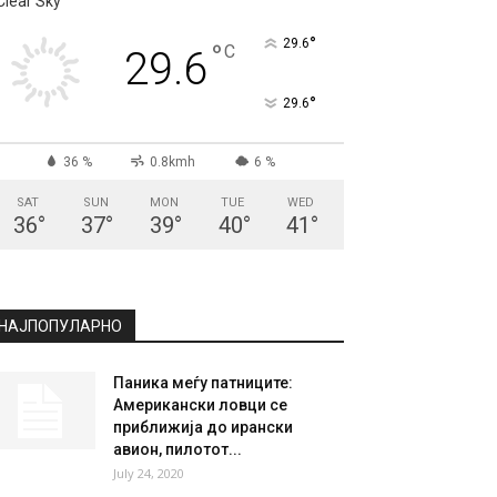
Clear Sky
°
29.6
°
C
29.6
°
29.6
36 %
0.8kmh
6 %
SAT
SUN
MON
TUE
WED
36
°
37
°
39
°
40
°
41
°
НАЈПОПУЛАРНО
Паника меѓу патниците:
Американски ловци се
приближија до ирански
авион, пилотот...
July 24, 2020