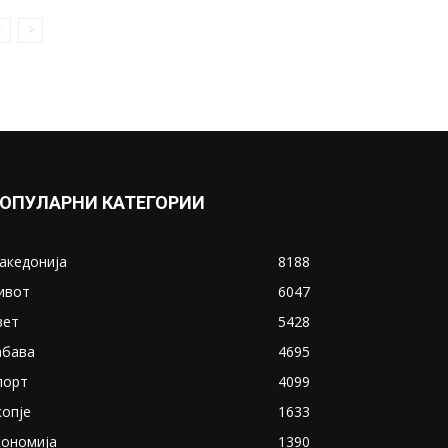
ОПУЛАРНИ КАТЕГОРИИ
акедонија
8188
ивот
6047
вет
5428
абава
4695
порт
4099
копје
1633
кономија
1390