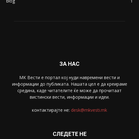
blog
1
ЗА НАС
МК Вести е портал коj нуди навремени вести и
информации до публиката. Нашата цел е да креираме
средина, каде читателите ќе може да прочитаат
вистински вести, информации и идеи.
контактирајте не:
desk@mkvesti.mk
СЛЕДЕТЕ НЕ