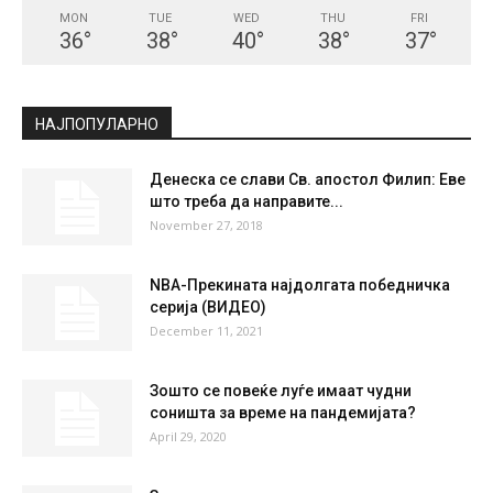
MON
TUE
WED
THU
FRI
36
°
38
°
40
°
38
°
37
°
НАЈПОПУЛАРНО
Денеска се слави Св. апостол Филип: Еве
што треба да направите...
November 27, 2018
NBA-Прекината најдолгата победничка
серија (ВИДЕО)
December 11, 2021
Зошто се повеќе луѓе имаат чудни
соништа за време на пандемијата?
April 29, 2020