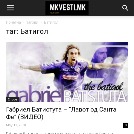
Почетна
тагови
Батигол
таг: Батигол
Спорт
Габриел Батистута – “Лавот од Санта
Фе” (ВИДЕО)
May 11, 2020
0
Габриел Батистута е име со кое пораснаа голем број на