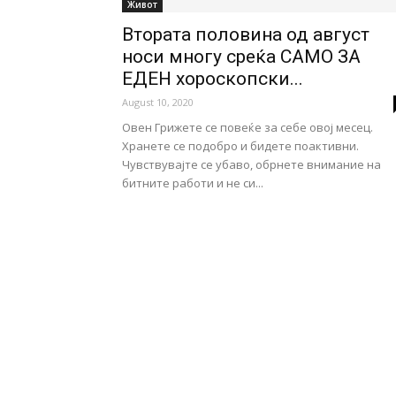
Живот
Втората половина од август
носи многу среќа САМО ЗА
ЕДЕН хороскопски...
August 10, 2020
Овен Грижете се повеќе за себе овој месец.
Хранете се подобро и бидете поактивни.
Чувствувајте се убаво, обрнете внимание на
битните работи и не си...