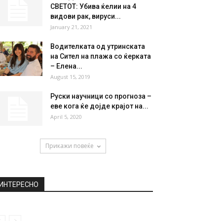
НАЈПОПУЛАРНО
Како изгледа “Samsung
Galaxy S10 5G” од внатре?
April 8, 2019
НАЈЗДРАВО ОВОШЈЕ НА
СВЕТОТ: Убива ќелии на 4
видови рак, вируси...
January 21, 2021
Водителката од утринската
на Сител на плажа со ќерката
– Елена...
August 15, 2019
Руски научници со прогноза –