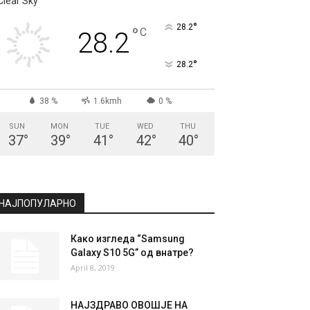
СКОПЈЕ
Clear Sky
°
28.2
°
C
28.2
°
28.2
38 %
1.6kmh
0 %
SUN
MON
TUE
WED
THU
37
°
39
°
41
°
42
°
40
°