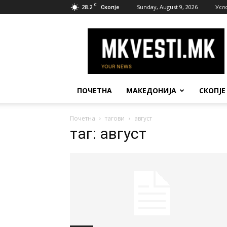
C
28.2
Sunday, August 9, 2026
Усл
Скопје
МК
Вести
ПОЧЕТНА
МАКЕДОНИЈА
СКОПЈЕ
Почетна
тагови
август
таг: август