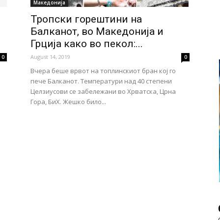
Македонија
Тропски горештини на
Балканот, во Македонија и
Грција како во пекол:...
August 14, 2019
0
0
Вчера беше врвот на топлинскиот бран кој го
пече Балканот. Температури над 40 степени
Целзиусови се забележани во Хрватска, Црна
Гора, БиХ. Жешко било...