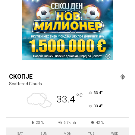
СКОПЈЕ
Scattered Clouds
°
33.4
°
C
33.4
°
33.4
23 %
6.7kmh
42 %
SAT
SUN
MON
TUE
WED