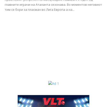
главните играчи на Аталанта сезонава. Во моментов неговиот
тим се бори за пласман во Лига Европа а на...