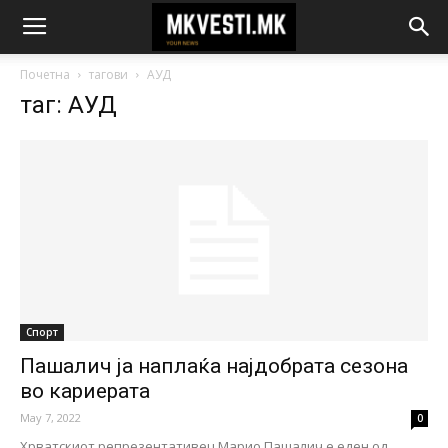
Почетна
тагови
АУД
таг: АУД
Спорт
Пашалич ја наплаќа најдобрата сезона
во кариерата
May 7, 2022
0
Хрватскиот репрезентативец Марио Пашалич е еден од