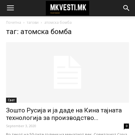
Почетна
тагови
атомска бомба
таг: атомска бомба
Свет
Зошто Русија и ја даде на Кина тајната
технологија за производство...
September 3, 2020
0
Во текот на 50-тите години на минатиот век, Советскиот Сојуз