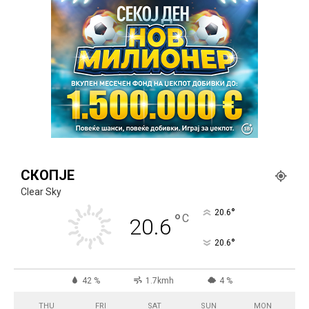
СКОПЈЕ
Clear Sky
°
20.6
°
C
20.6
°
20.6
42 %
1.7kmh
4 %
THU
FRI
SAT
SUN
MON