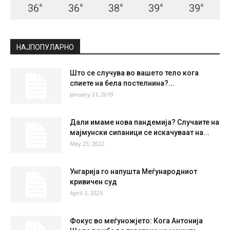
36
°
36
°
38
°
39
°
39
°
НАЈПОПУЛАРНО
Што се случува во вашето тело кога
спиете на бела постелнина?...
January 21, 2019
Дали имаме нова пандемија? Случаите на
мајмунски сипаници се искачуваат на...
May 23, 2022
Унгарија го напушта Меѓународниот
кривичен суд
April 3, 2025
Фокус во меѓуножјето: Кога Антонија