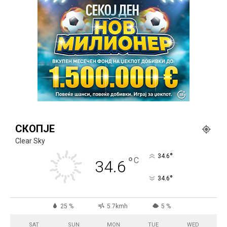
СКОПЈЕ
Clear Sky
°
34.6
°
C
34.6
°
34.6
25 %
5.7kmh
5 %
SAT
SUN
MON
TUE
WED