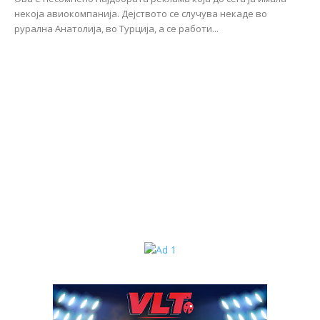
некоја авиокомпанија. Дејството се случува некаде во
рурална Анатолија, во Турција, а се работи...