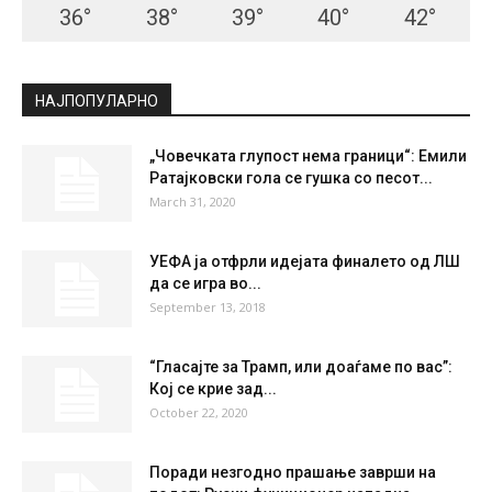
36
°
38
°
39
°
40
°
42
°
НАЈПОПУЛАРНО
„Човечката глупост нема граници“: Емили
Ратајковски гола се гушка со песот...
March 31, 2020
УЕФА ја отфрли идејата финалето од ЛШ
да се игра во...
September 13, 2018
“Гласајте за Трамп, или доаѓаме по вас”:
Кој се крие зад...
October 22, 2020
Поради незгодно прашање заврши на