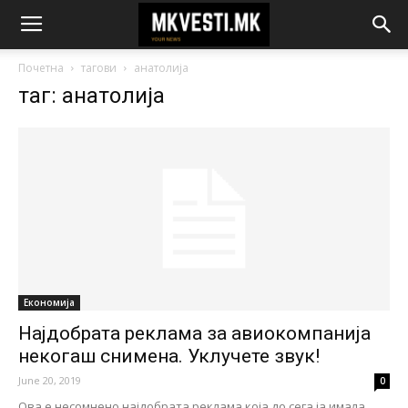
Почетна
тагови
анатолија
таг: анатолија
Економија
Најдобрата реклама за авиокомпанија
некогаш снимена. Уклучете звук!
June 20, 2019
0
Ова е несомнено најдобрата реклама која до сега ја имала