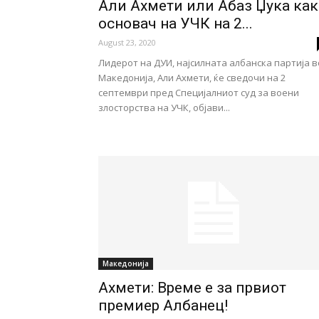
Али Ахмети или Абаз Џука как
основач на УЧК на 2...
August 23, 2020
Лидерот на ДУИ, најсилната албанска партија в
Македонија, Али Ахмети, ќе сведочи на 2
септември пред Специјалниот суд за воени
злосторства на УЧК, објави...
Македонија
Ахмети: Време е за првиот
премиер Албанец!