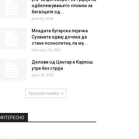
НАЈПОПУЛАРНО
Рохани: САД не можат да го
запрат извозот на иранската
нафта...
July 3, 2018
„Уа” за договорот со Грција на
одбележувањето спомен за
бегалците од...
June 30, 2018
Младата бугарска пејачка
Сузанита едвај дочека да
стане полнолетна, па му...
February 19, 2021
Делови од Центар и Карпош