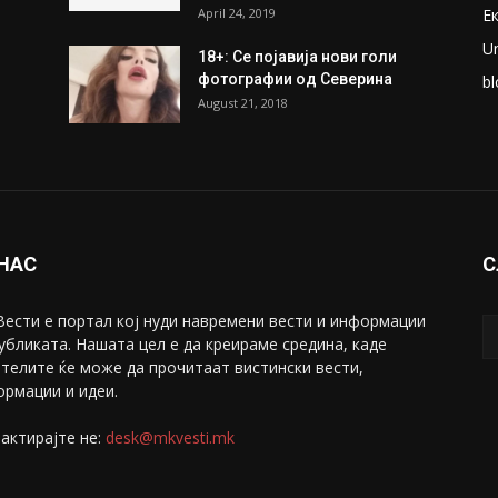
ки
Претседателот на
М
Мадагаскар: СЗО ни Понуди
Ж
20 Милиони Долари Мито
ако...
С
May 20, 2020
З
ни
Снимена двојка во Скопје над
С
банка во експлицитно видео
С
пред прозорец
April 24, 2019
Е
U
18+: Се појавија нови голи
фотографии од Северина
bl
August 21, 2018
 НАС
С