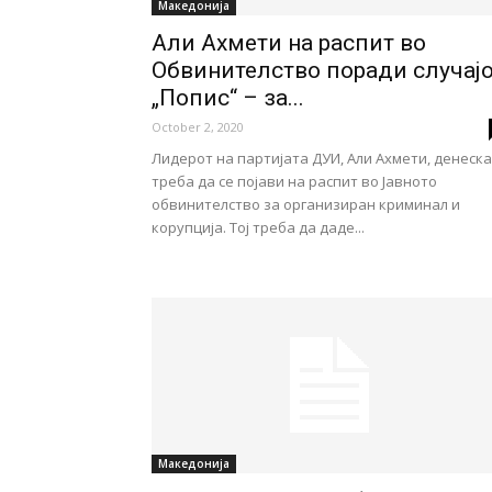
Македонија
Али Ахмети на распит во
Обвинителство поради случај
„Попис“ – за...
October 2, 2020
Лидерот на партијата ДУИ, Али Ахмети, денеска
треба да се појави на распит во Јавното
обвинителство за организиран криминал и
корупција. Тој треба да даде...
Македонија