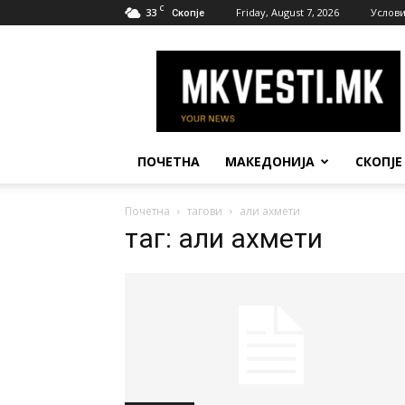
C
33
Friday, August 7, 2026
Услови
Скопје
МК
Вести
ПОЧЕТНА
МАКЕДОНИЈА
СКОПЈЕ
Почетна
тагови
али ахмети
таг: али ахмети