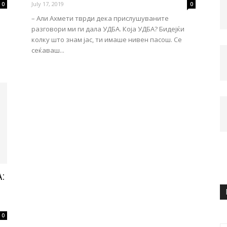
July 17, 2019
0
0
– Али Ахмети тврди дека прислушуваните
разговори ми ги дала УДБА. Која УДБА? Бидејќи
колку што знам јас, ти имаше нивен пасош. Се
сеќаваш...
:
0