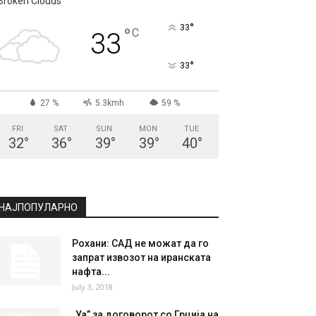
СКОПЈЕ
Broken Clouds
°
33
°
C
33
°
33
27 %
5.3kmh
59 %
FRI
SAT
SUN
MON
TUE
32
°
36
°
39
°
39
°
40
°