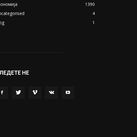
акедонија
8188
ивот
6047
вет
5428
абава
4695
порт
4099
копје
1633
кономија
1390
ncategorised
4
og
1
ЛЕДЕТЕ НЕ