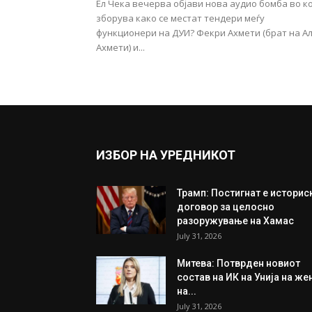
Ел Чека вечерва објави нова аудио бомба во ко
зборува како се местат тендери меѓу
функционери на ДУИ? Фекри Ахмети (брат на А
Ахмети) и...
ИЗБОР НА УРЕДНИКОТ