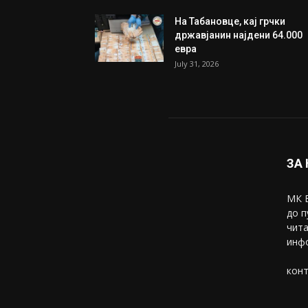
Трамп: Постигнат е историс
договор за целосно
разоружување на Хамас
July 31, 2026
Митева: Потврден новиот
состав на ИК на Унија на же
на...
July 31, 2026
На Табановце, кај грчки
државјанин најдени 64.000
евра
July 31, 2026
ЗА