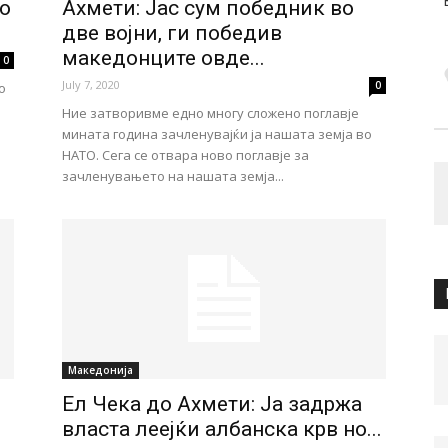
о
Ахмети: Јас сум победник во
две војни, ги победив
македонците овде...
0
July 7, 2020
0
о
Ние затворивме едно многу сложено поглавје
мината година зачленувајќи ја нашата земја во
НАТО. Сега се отвара ново поглавје за
зачленувањето на нашата земја...
Македонија
Ел Чека до Ахмети: Ја задржа
власта леејќи албанска крв но...