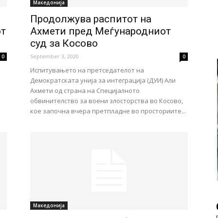
Македонија
Продолжува распитот на
от
Ахмети пред Меѓународниот
суд за Косово
September 3, 2020
0
0
Испитувањето на претседателот на
Демократската унија за интеграција (ДУИ) Али
Ахмети од страна на Специјалното
обвинителство за воени злосторства во Косово,
кое започна вчера претпладне во просториите...
Македонија