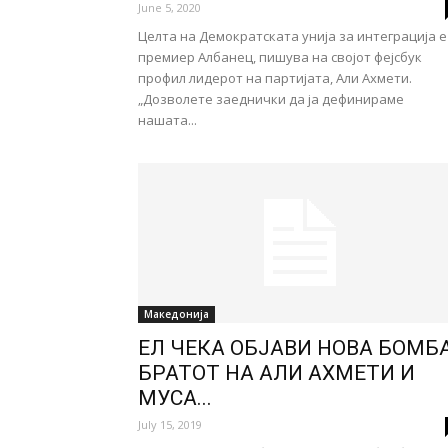
June 5, 2020
Целта на Демократската унија за интеграција е
премиер Албанец, пишува на својот фејсбук
профил лидерот на партијата, Али Ахмети.
„Дозволете заеднички да ја дефинираме
нашата...
Македонија
ЕЛ ЧЕКА ОБЈАВИ НОВА БОМБА
БРАТОТ НА АЛИ АХМЕТИ И
МУСА...
July 15, 2019