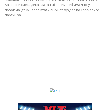
Ѕакерони смета дека Златан Ибрахимовиќ има многу
поголема „тежина“ во италијанскиот фудбал по блескавите
партии за...