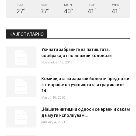
SAT
SUN
MON
TUE
WED
27
°
37
°
40
°
41
°
41
°
НАЈПОПУЛАРНО
Укинати забраните на патиштата,
сообраќајот по влажни коловози
November 19, 2018
Комисијата за заразни болести предложи
затворање на училиштата и градинките
14...
March 10, 2020
„Нашите интимни односи се врвни и сакам
да му ги исполнувам...
January 4, 2021