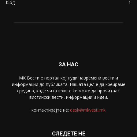
blog
1
ЗА НАС
МК Вести е портал коj нуди навремени вести и
информации до публиката. Нашата цел е да креираме
средина, каде читателите ќе може да прочитаат
вистински вести, информации и идеи.
контактирајте не:
desk@mkvesti.mk
СЛЕДЕТЕ НЕ