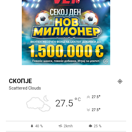
СКОПЈЕ
Scattered Clouds
°
27.5
°
C
27.5
°
27.5
40 %
2kmh
25 %