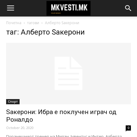
Почетна
тагови
Алберто Ѕакерони
таг: Алберто Ѕакерони
Спорт
Ѕакерони: Ибра е поклучен играч од
Роналдо
October 20, 2020
0
Поранешниот тренер на Милан, Јувентус и Интер, Алберто