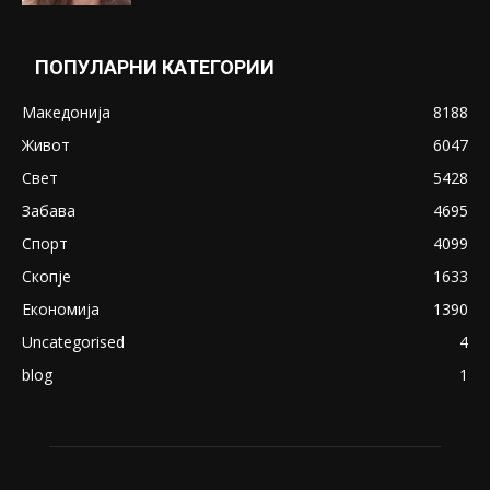
Понуди 20 Милиони Долари Мито ако...
May 20, 2020
Снимена двојка во Скопје над банка во
експлицитно видео пред прозорец
April 24, 2019
18+: Се појавија нови голи фотографии од
Северина
August 21, 2018
ПОПУЛАРНИ КАТЕГОРИИ
Македонија
8188
Живот
6047
Свет
5428
Забава
4695