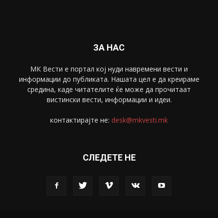
Спорт
4099
Скопје
1633
Економија
1390
Uncategorised
4
blog
1
ЗА НАС
МК Вести е портал коj нуди навремени вести и
информации до публиката. Нашата цел е да креираме
средина, каде читателите ќе може да прочитаат
вистински вести, информации и идеи.