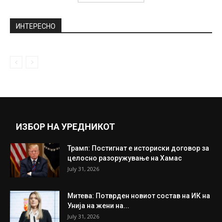
NBA колумна на Димитар Младеновски-
Уникатниот Шариф Абдур-Рахим (ВИДЕО)
August 7, 2023
Богатството на Роберт Редфорд се
проценува на 200 милиони долари: Еден...
September 17, 2025
Прикажи повеќе
ИНТЕРЕСНО