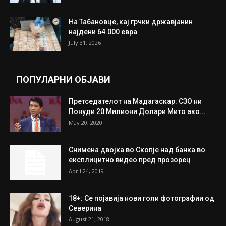
ИЗБОР НА УРЕДНИКОТ
Трамп: Постигнат е историски договор за
целосно разоружување на Хамас
July 31, 2026
Митева: Потврден новиот состав на ИК на
Унија на жени на...
July 31, 2026
На Табановце, кај грчки државјанин
најдени 64.000 евра
July 31, 2026
ПОПУЛАРНИ ОБЈАВИ
Претседателот на Мадагаскар: СЗО ни