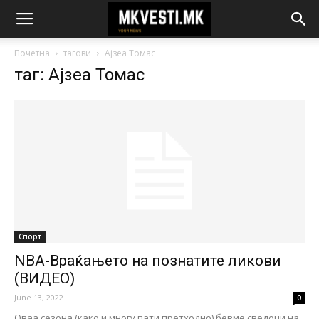
Почетна
тагови
Ајзеа Томас
таг: Ајзеа Томас
Спорт
NBA-Враќањето на познатите ликови
(ВИДЕО)
June 13, 2022
0
Оваа сезона (како и многу пати претходно) бевме сведоци на