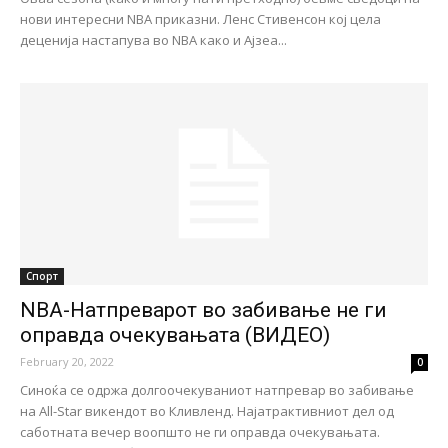
нови интересни NBA приказни. Ленс Стивенсон кој цела
деценија настапува во NBA како и Ајзеа...
Спорт
NBA-Натпреварот во забивање не ги
оправда очекувањата (ВИДЕО)
February 20, 2022
0
Синоќа се одржа долгоочекуваниот натпревар во забивање
на All-Star викендот во Кливленд. Најатрактивниот дел од
саботната вечер воопшто не ги оправда очекувањата.