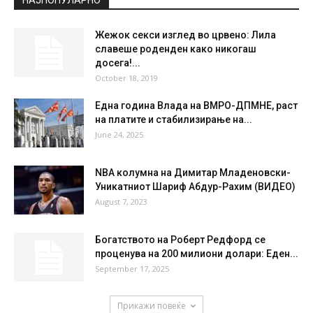
°
27.5
°
C
27.5
°
27.5
40 %
2kmh
25 %
SAT
SUN
MON
TUE
WED
27
°
37
°
40
°
41
°
41
°
НАЈПОПУЛАРНО
Жежок секси изглед во црвено: Лила
славеше роденден како никогаш
досега!...
October 18, 2019
Една година Влада на ВМРО-ДПМНЕ, раст
на платите и стабилизирање на...
June 24, 2025