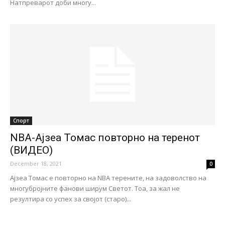
Натпреварот доби многу...
Спорт
NBA-Ајзеа Томас повторно на теренот
(ВИДЕО)
December 18, 2021
0
Ајзеа Томас е повторно на NBA терените, на задоволство на
многубројните фанови ширум Светот. Тоа, за жал не
резултира со успех за својот (старо)...