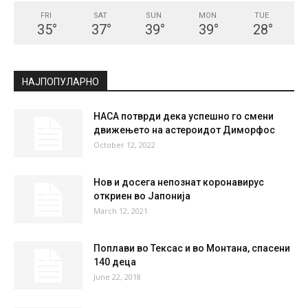
FRI
SAT
SUN
MON
TUE
35
°
37
°
39
°
39
°
28
°
НАЈПОПУЛАРНО
НАСА потврди дека успешно го смени
движењето на астероидот Диморфос
October 12, 2022
Нов и досега непознат коронавирус
откриен во Јапонија
March 12, 2021
Поплави во Тексас и во Монтана, спасени
140 деца
June 22, 2018