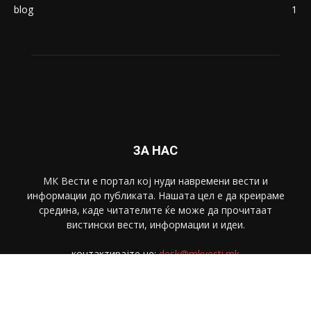
blog
1
ЗА НАС
МК Вести е портал коj нуди навремени вести и
информации до публиката. Нашата цел е да креираме
средина, каде читателите ќе може да прочитаат
вистински вести, информации и идеи.
контактирајте не:
desk@mkvesti.mk
СЛЕДЕТЕ НЕ