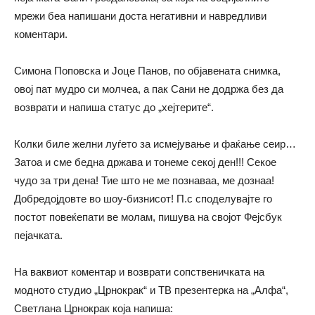
мрежи беа напишани доста негативни и навредливи
коментари.
Симона Поповска и Јоце Панов, по објавената снимка,
овој пат мудро си молчеа, а пак Сани не додржа без да
возврати и напиша статус до „хејтерите“.
Колки биле желни луѓето за исмејување и фаќање сеир…
Затоа и сме бедна држава и тонеме секој ден!!! Секое
чудо за три дена! Тие што не ме познаваа, ме дознаа!
Добредојдовте во шоу-бизнисот! П.с споделувајте го
постот повеќепати ве молам, пишува на својот Фејсбук
пејачката.
На ваквиот коментар и возврати сопственичката на
модното студио „Црнокрак“ и ТВ презентерка на „Алфа“,
Светлана Црнокрак која напиша: