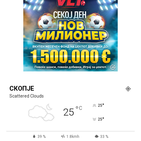
СКОПЈЕ
Scattered Clouds
°
25
°
C
25
°
25
39 %
1.8kmh
33 %