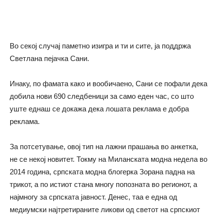
Во секој случај паметно изигра и ти и сите, ја поддржа
Светлана пејачка Сани.
Инаку, по фамата како и вообичаено, Сани се пофали дека
добила нови 690 следбеници за само еден час, со што
уште еднаш се докажа дека лошата реклама е добра
реклама.
За потсетување, овој тип на лажни прашања во анкетка,
не се некој новитет. Токму на Миланската модна недела во
2014 година, српската модна блогерка Зорана падна на
трикот, а по истиот стана многу попозната во регионот, а
најмногу за српската јавност. Денес, таа е една од
медиумски најтретираните ликови од светот на српскиот