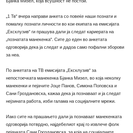
Бјанка Мизел, која всушност не постои.
„1 Тв“ вчера направи анкета со повеќе наши познати и
помалку познати личности во кои екипата на емисијата
„Ексклузив“ ги прашува дали ја следат кариерата на
„познатата манекенка“. Сите до еден во анкетата
одговорија дека ја следат и дадоа само пофални зборови
за неа.
По анкетата на ТВ емисијата „Ексклузив“ за
непостоечката манекенка Бјанка Мизел, во која неколку
манекенки и пејачите Јоце Панов, Симона Поповска и
Сани Гроздановска, кажаа дека ја познаваат и ја следат
нејзината работа, изби галама на социјалните мрежи.
Иако сите на прашањето дали ја познаваат манекенката
одговорија потврдно, најдебелиот крај го извлече фолк
пејачката Сани Гроздановска, за која на социјалните