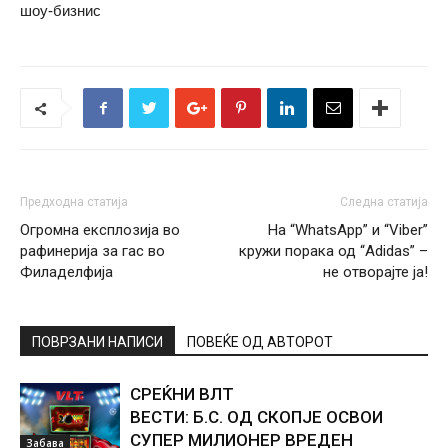
шоу-бизнис
Предходна статија
Следна статија
Огромна експлозија во
На “WhatsApp” и “Viber”
рафинерија за гас во
кружи порака од “Adidas” –
Филаделфија
не отворајте ја!
ПОВРЗАНИ НАПИСИ
ПОВЕЌЕ ОД АВТОРОТ
СРЕЌНИ ВЛТ
ВЕСТИ: Б.С. ОД СКОПЈЕ ОСВОИ
СУПЕР МИЛИОНЕР ВРЕДЕН
Забава