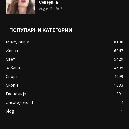
Претседателот на Мадагаскар: СЗО ни
Понуди 20 Милиони Долари Мито ако...
May 20, 2020
Снимена двојка во Скопје над банка во
експлицитно видео пред прозорец
April 24, 2019
18+: Се појавија нови голи фотографии од
Северина
August 21, 2018
ПОПУЛАРНИ КАТЕГОРИИ
Македонија
8190
Живот
6047
Свет
5429