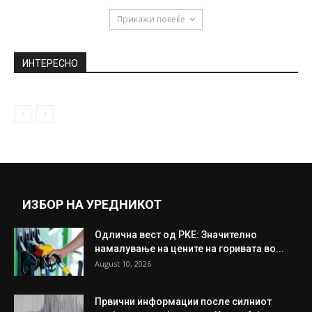
December 20, 2019
Арсовска: Градски паркинг ја намали
цената, со системски мерки ќе го...
January 31, 2022
ВМРО-ДПМНЕ: Заев го брише
македонското минато, тргува со името и
се...
June 16, 2018
Прикажи повеќе
ИНТЕРЕСНО