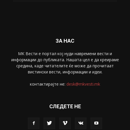
Забава
4695
Спорт
4099
Скопје
1633
Економија
1391
Uncategorised
4
blog
1
ЗА НАС
МК Вести е портал коj нуди навремени вести и
информации до публиката. Нашата цел е да креираме