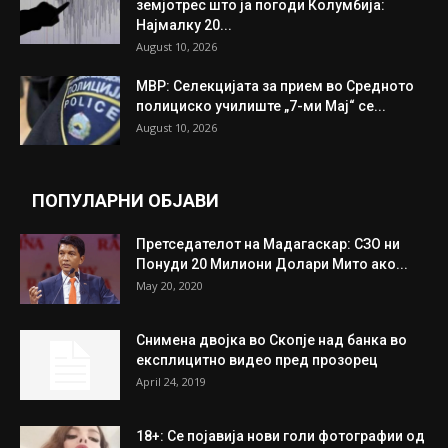
ИЗБОР НА УРЕДНИКОТ
Одлична вест од РКЕ: Значително
намалување на цените на горивата во...
August 10, 2026
Првични информации после силниот
земјотрес што ја погоди Колумбија:
Најмалку 20...
August 10, 2026
МВР: Селекцијата за прием во Средното
полициско училиште „7-ми Мај“ се...
August 10, 2026
ПОПУЛАРНИ ОБЈАВИ