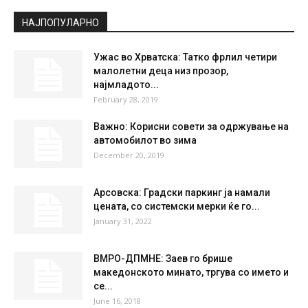
Clear Sky
°
28.4
°
C
28.4
°
28.4
34 %
1.2kmh
6 %
MON
TUE
WED
THU
FRI
28
°
38
°
39
°
38
°
37
°
НАЈПОПУЛАРНО
Ужас во Хрватска: Татко фрлил четири
малолетни деца низ прозор,
најмладото...
February 28, 2019
Важно: Корисни совети за одржување на
автомобилот во зима