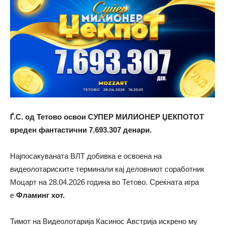
Ѓ.С. од Тетово освои СУПЕР МИЛИОНЕР ЏЕКПОТОТ
вреден фантастични
7.693.307
денари.
Најпосакуваната ВЛТ добивка е освоена на
видеолотариските терминали кај деловниот соработник
Моцарт на 28.04.2026 година во Тетово. Среќната игра
е
Фламинг хот.
Тимот на Видеолотарија Касинос Австрија искрено му