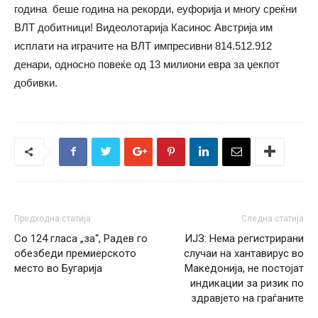
година беше година на рекорди, еуфорија и многу среќни
ВЛТ добитници! Видеолотарија Касинос Австрија им
исплати на играчите на ВЛТ импресивни 814.512.912
денари, односно повеќе од 13 милиони евра за џекпот
добивки.
Предходна статија
Следна статија
Со 124 гласа „за“, Радев го
ИЈЗ: Нема регистрирани
обезбеди премиерското
случаи на хантавирус во
место во Бугарија
Македонија, не постојат
индикации за ризик по
здравјето на граѓаните