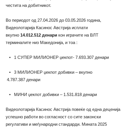
честита на добитникот.
Во периодот од 27.04.2026 до 03.05.2026 година,
Видеолотарија Касинос Австрија исплати
вкупно
14.012.512 денари
кон играчите на ВЛТ
терминалите низ Македонија, и тоа :
• 1 СУПЕР МИЛИОНЕР џекпот- 7.693.307 денари
• 3 МИЛИОНЕР џекпот добивки – вкупно
4.787.387 денари
• МИНИ џекпот добивки – 1.531.818 денари
Видеолотарија Касинос Австрија повеќе од една деценија
успешно работи во согласност со сите законски
регулативи и меѓународни стандарди. Мината 2025