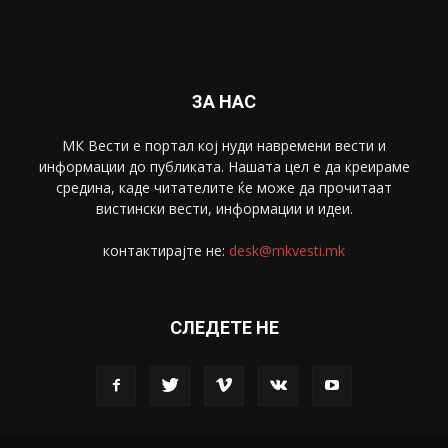
Спорт
4099
Скопје
1633
Економија
1390
Uncategorised
4
blog
1
ЗА НАС
МК Вести е портал коj нуди навремени вести и
информации до публиката. Нашата цел е да креираме
средина, каде читателите ќе може да прочитаат
вистински вести, информации и идеи.