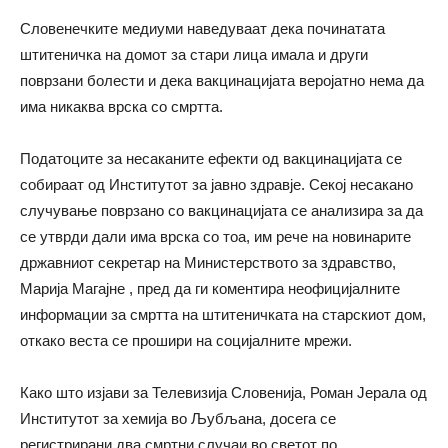
Словенечките медиуми наведуваат дека починатата
штитеничка на домот за стари лица имала и други
поврзани болести и дека вакцинацијата веројатно нема да
има никаква врска со смртта.
Податоците за несаканите ефекти од вакцинацијата се
собираат од Институтот за јавно здравје. Секој несакано
случување поврзано со вакцинацијата се анализира за да
се утврди дали има врска со тоа, им рече на новинарите
државниот секретар на Министерството за здравство,
Марија Магајне , пред да ги коментира неофицијалните
информации за смртта на штитеничката на старскиот дом,
откако веста се прошири на социјалните мрежи.
Како што изјави за Телевизија Словенија, Роман Jерала од
Институтот за хемија во Љубљана, досега се
регистрирани два смртни случаи во светот по