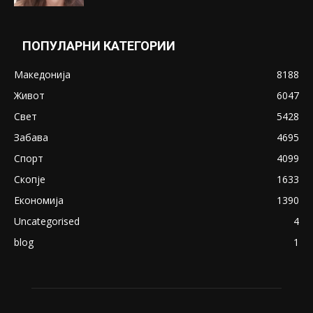
Понуди 20 Милиони Долари Мито ако...
May 20, 2020
Снимена двојка во Скопје над банка во
експлицитно видео пред прозорец
April 24, 2019
18+: Се појавија нови голи фотографии од
Северина
August 21, 2018
ПОПУЛАРНИ КАТЕГОРИИ
Македонија
8188
Живот
6047
Свет
5428
Забава
4695