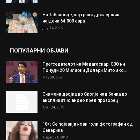
ИЗБОР НА УРЕДНИКОТ
Трамп: Постигнат е историски договор за
целосно разоружување на Хамас
July 31, 2026
Митева: Потврден новиот состав на ИК на
Унија на жени на...
July 31, 2026
На Табановце, кај грчки државјанин
најдени 64.000 евра
July 31, 2026
ПОПУЛАРНИ ОБЈАВИ
Претседателот на Мадагаскар: СЗО ни