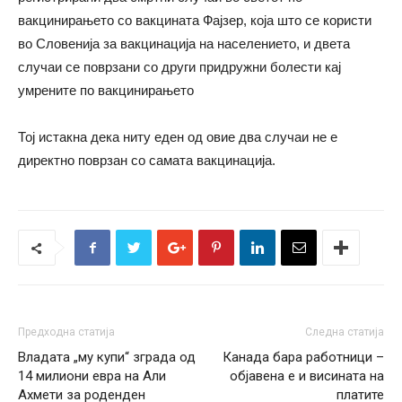
вакцинирањето со вакцината Фајзер, која што се користи
во Словенија за вакцинација на населението, и двета
случаи се поврзани со други придружни болести кај
умрените по вакцинирањето
Тој истакна дека ниту еден од овие два случаи не е
директно поврзан со самата вакцинација.
Предходна статија
Следна статија
Владата „му купи“ зграда од
Канада бара работници –
14 милиони евра на Али
објавена е и висината на
Ахмети за роденден
платите