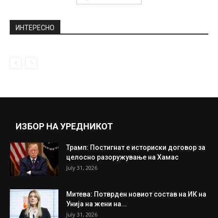
Една година Влада на ВМРО-ДПМНЕ, раст
на платите и стабилизирање на...
June 24, 2025
„Кога само вакцината би ја имала таа
моќ“: Ќерката на Гејтс...
February 15, 2021
Прикажи повеќе
ИНТЕРЕСНО