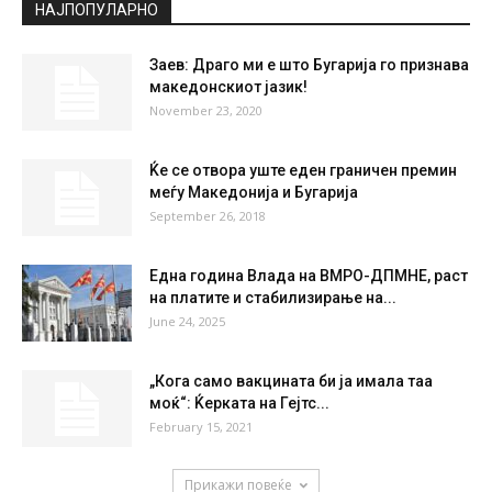
°
27.4
°
C
27.4
°
27.4
43 %
2.1kmh
37 %
FRI
SAT
SUN
MON
TUE
27
°
36
°
39
°
39
°
40
°
НАЈПОПУЛАРНО
Заев: Драго ми е што Бугарија го признава
македонскиот јазик!
November 23, 2020
Ќе се отвора уште еден граничен премин
меѓу Македонија и Бугарија
September 26, 2018