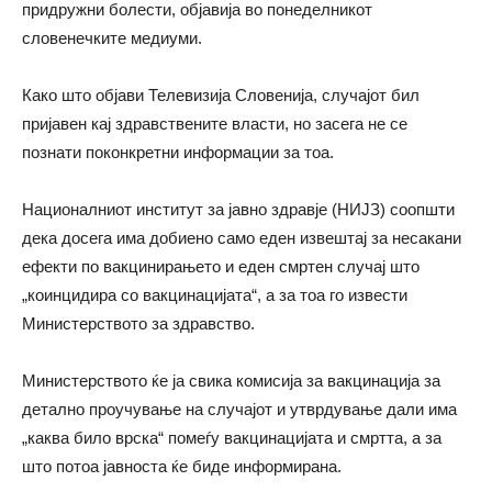
придружни болести, објавија во понеделникот
словенечките медиуми.
Како што објави Телевизија Словенија, случајот бил
пријавен кај здравствените власти, но засега не се
познати поконкретни информации за тоа.
Националниот институт за јавно здравје (НИЈЗ) соопшти
дека досега има добиено само еден извештај за несакани
ефекти по вакцинирањето и еден смртен случај што
„коинцидира со вакцинацијата“, а за тоа го извести
Министерството за здравство.
Министерството ќе ја свика комисија за вакцинација за
детално проучување на случајот и утврдување дали има
„каква било врска“ помеѓу вакцинацијата и смртта, а за
што потоа јавноста ќе биде информирана.