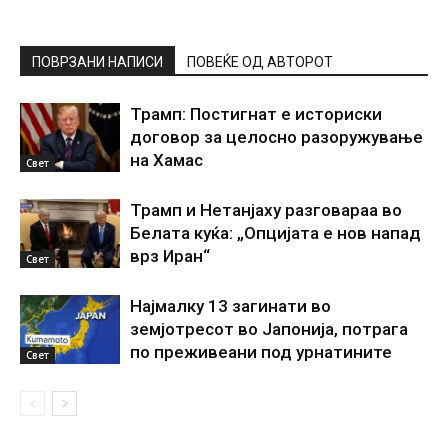
ПОВРЗАНИ НАПИСИ
ПОВЕЌЕ ОД АВТОРОТ
Трамп: Постигнат е историски
договор за целосно разоружување
на Хамас
Свет
Трамп и Нетанјаху разговараа во
Белата куќа: „Опцијата е нов напад
врз Иран“
Свет
Најмалку 13 загинати во
земјотресот во Јапонија, потрага
по преживеани под урнатините
Свет