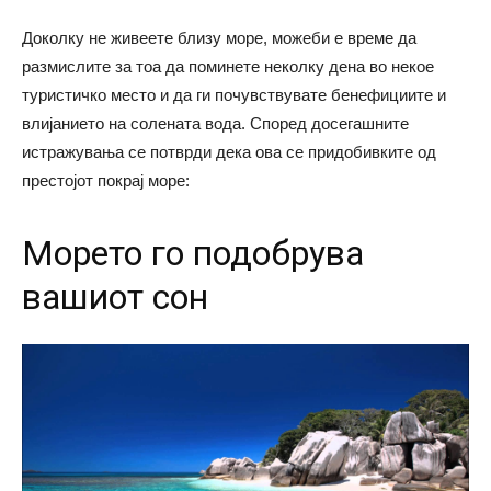
Доколку не живеете близу море, можеби е време да
размислите за тоа да поминете неколку дена во некое
туристичко место и да ги почувствувате бенефициите и
влијанието на солената вода. Според досегашните
истражувања се потврди дека ова се придобивките од
престојот покрај море:
Морето го подобрува
вашиот сон