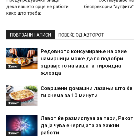
дека вашето срце не работи
беспрекорни “аутфити”
како што треба:
ПОВРЗАНИ НАПИСИ
ПОВЕЌЕ ОД АВТОРОТ
Редовното консумирање на овие
намирници може да го подобри
здравјето на вашата тироидна
Живот
жлезда
Совршени домашни лазањи што ќе
ги снема за 10 минути
Живот
Лавот ќе размислува за пари, Ракот
да ја чува енергијата за важни
работи
Живот