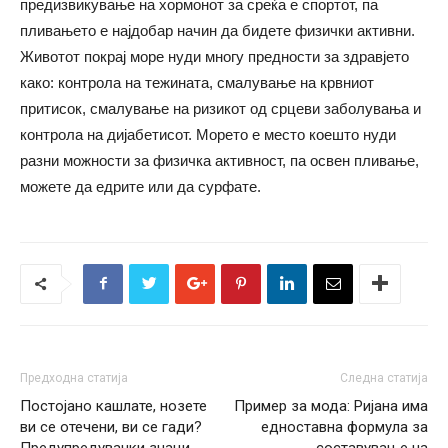
предизвикување на хормонот за среќа е спортот, па
пливањето е најдобар начин да бидете физички активни.
Животот покрај море нуди многу предности за здравјето
како: контрола на тежината, смалување на крвниот
притисок, смалување на ризикот од срцеви заболувања и
контрола на дијабетисот. Морето е место коешто нуди
разни можности за физичка активност, па освен пливање,
можете да едрите или да сурфате.
Предходна статија
Следна статија
Постојано кашлате, нозете
Пример за мода: Ријана има
ви се отечени, ви се гади?
едноставна формула за
Предупредувачки знаци
составување на