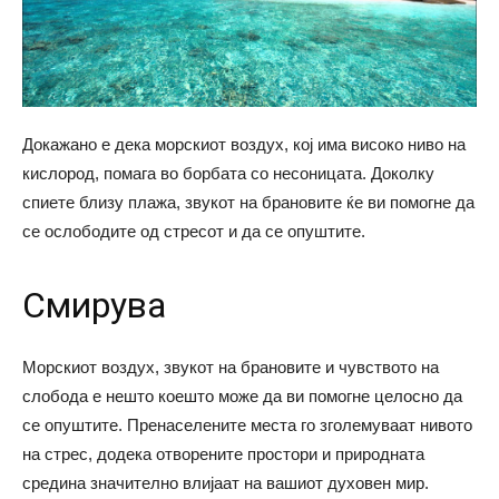
Докажано е дека морскиот воздух, кој има високо ниво на
кислород, помага во борбата со несоницата. Доколку
спиете близу плажа, звукот на брановите ќе ви помогне да
се ослободите од стресот и да се опуштите.
Смирува
Морскиот воздух, звукот на брановите и чувството на
слобода е нешто коешто може да ви помогне целосно да
се опуштите. Пренаселените места го зголемуваат нивото
на стрес, додека отворените простори и природната
средина значително влијаат на вашиот духовен мир.