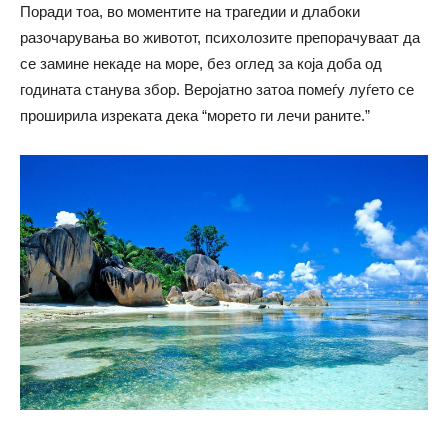
Поради тоа, во моментите на трагедии и длабоки
разочарувања во животот, психолозите препорачуваат да
се замине некаде на море, без оглед за која доба од
годината станува збор. Веројатно затоа помеѓу луѓето се
проширила изреката дека “морето ги лечи раните.”