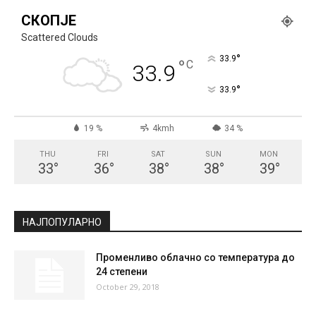
СКОПЈЕ
Scattered Clouds
°
33.9
°
C
33.9
°
33.9
19 %
4kmh
34 %
THU
FRI
SAT
SUN
MON
33
°
36
°
38
°
38
°
39
°
НАЈПОПУЛАРНО
Променливо облачно со температура до
24 степени
October 29, 2018