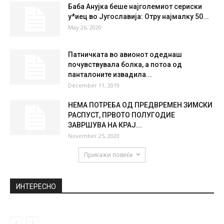
Баба Анујка беше најголемиот сериски
у*иец во Југославија: Отру најмалку 50...
May 26, 2020
Патничката во авионот одеднаш
почувствувала болка, а потоа од
панталоните извадила...
December 11, 2019
НЕМА ПОТРЕБА ОД ПРЕДВРЕМЕН ЗИМСКИ
РАСПУСТ, ПРВОТО ПОЛУГОДИЕ
ЗАВРШУВА НА КРАЈ...
November 25, 2020
Прикажи повеќе
ИНТЕРЕСНО