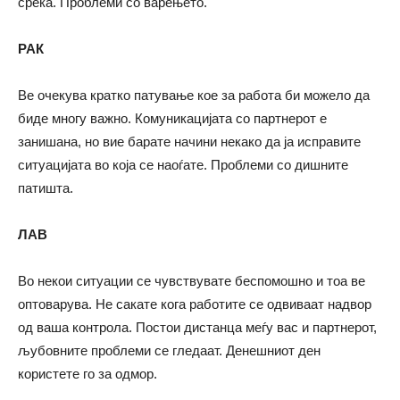
среќа. Проблеми со варењето.
РАК
Ве очекува кратко патување кое за работа би можело да
биде многу важно. Комуникацијата со партнерот е
занишана, но вие барате начини некако да ја исправите
ситуацијата во која се наоѓате. Проблеми со дишните
патишта.
ЛАВ
Во некои ситуации се чувствувате беспомошно и тоа ве
оптоварува. Не сакате кога работите се одвиваат надвор
од ваша контрола. Постои дистанца меѓу вас и партнерот,
љубовните проблеми се гледаат. Денешниот ден
користете го за одмор.