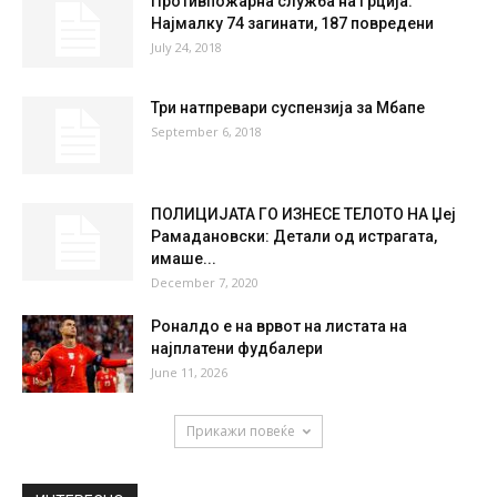
21 %
3.4kmh
0 %
SUN
MON
TUE
WED
THU
36
°
39
°
40
°
42
°
40
°
НАЈПОПУЛАРНО
Противпожарна служба на Грција:
Најмалку 74 загинати, 187 повредени
July 24, 2018
Три натпревари суспензија за Мбапе
September 6, 2018
ПОЛИЦИЈАТА ГО ИЗНЕСЕ ТЕЛОТО НА Џеј
Рамадановски: Детали од истрагата,