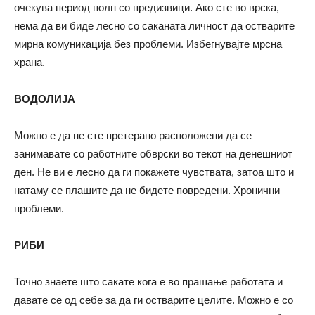
очекува период полн со предизвици. Ако сте во врска,
нема да ви биде лесно со саканата личност да остварите
мирна комуникација без проблеми. Избегнувајте мрсна
храна.
ВОДОЛИЈА
Можно е да не сте претерано расположени да се
занимавате со работните обврски во текот на денешниот
ден. Не ви е лесно да ги покажете чувствата, затоа што и
натаму се плашите да не бидете повредени. Хронични
проблеми.
РИБИ
Точно знаете што сакате кога е во прашање работата и
давате се од себе за да ги остварите целите. Можно е со