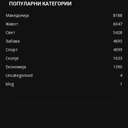
Снимена двојка во Скопје над банка во
експлицитно видео пред прозорец
April 24, 2019
18+: Се појавија нови голи фотографии од
Северина
August 21, 2018
ПОПУЛАРНИ КАТЕГОРИИ
Македонија
8188
Живот
6047
Свет
5428
Забава
4695
Спорт
4099
Скопје
1633