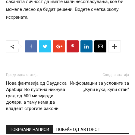
саканата личност да имате мали несогласувања, кое би
можеле лесно да бидат решени. Водете сметка околу
исхраната.
Предходна статија
Следна статија
Нова фантазија од Саудиска
Информации за условите за
Арабија: Во пустина никнува
„Купи куќа, купи стан“
град од 500 милијарди
долари, а таму нема да
владеат строгите закони
ПОВРЗАНИ НАПИСИ
ПОВЕЌЕ ОД АВТОРОТ