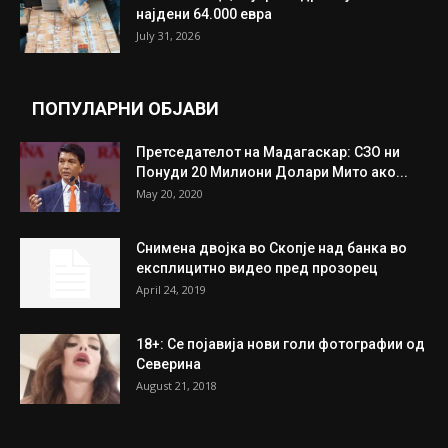
Трамп: Постигнат е историски договор за
целосно разоружување на Хамас
July 31, 2026
Митева: Потврден новиот состав на ИК на
Унија на жени на...
July 31, 2026
На Табановце, кај грчки државјанин
најдени 64.000 евра
July 31, 2026
ПОПУЛАРНИ ОБЈАВИ
Претседателот на Мадагаскар: СЗО ни
Понуди 20 Милиони Долари Мито ако...
May 20, 2020