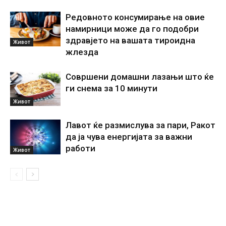
Редовното консумирање на овие
намирници може да го подобри
здравјето на вашата тироидна
Живот
жлезда
Совршени домашни лазањи што ќе
ги снема за 10 минути
Живот
Лавот ќе размислува за пари, Ракот
да ја чува енергијата за важни
работи
Живот