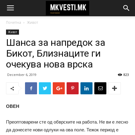
Почетна
Живот
Живот
Шанса за напредок за
Бикот, Близнаците ги
очекува нова врска
December 6, 2019
823
ОВЕН
Преоптоварени сте од обврските на работа. Не ви е лесно
да донесете нови одлуки на ова поле. Тежок период е