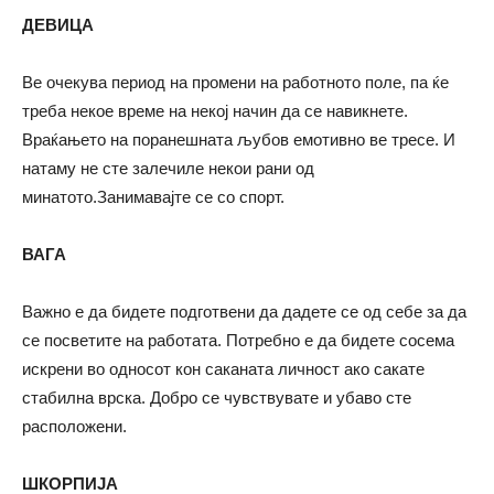
ДЕВИЦА
Ве очекува период на промени на работното поле, па ќе
треба некое време на некој начин да се навикнете.
Враќањето на поранешната љубов емотивно ве тресе. И
натаму не сте залечиле некои рани од
минатото.Занимавајте се со спорт.
ВАГА
Важно е да бидете подготвени да дадете се од себе за да
се посветите на работата. Потребно е да бидете сосема
искрени во односот кон саканата личност ако сакате
стабилна врска. Добро се чувствувате и убаво сте
расположени.
ШКОРПИЈА