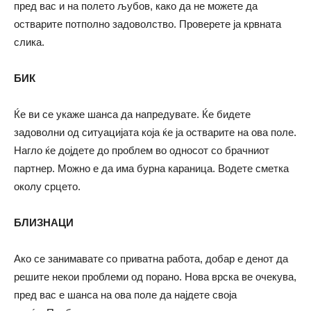
пред вас и на полето љубов, како да не можете да
остварите потполно задоволство. Проверете ја крвната
слика.
БИК
Ќе ви се укаже шанса да напредувате. Ќе бидете
задоволни од ситуацијата која ќе ја остварите на ова поле.
Нагло ќе дојдете до проблем во односот со брачниот
партнер. Можно е да има бурна караница. Водете сметка
околу срцето.
БЛИЗНАЦИ
Ако се занимавате со приватна работа, добар е денот да
решите некои проблеми од порано. Нова врска ве очекува,
пред вас е шанса на ова поле да најдете своја