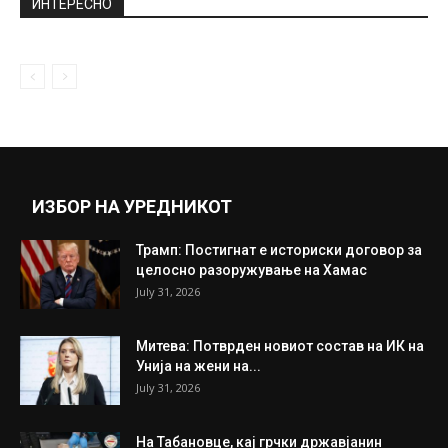
имаше...
December 7, 2020
Роналдо е на врвот на листата на
најплатени фудбалери
June 11, 2026
Прикажи повеќе
ИНТЕРЕСНО
ИЗБОР НА УРЕДНИКОТ