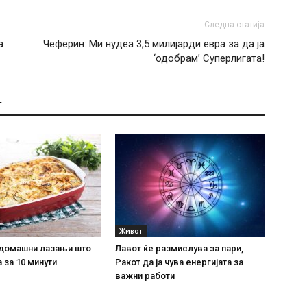
Следна статија
а
Чеферин: Ми нудеа 3,5 милијарди евра за да ја
‘одобрам’ Суперлигата!
Т
Живот
домашни лазањи што
Лавот ќе размислува за пари,
 за 10 минути
Ракот да ја чува енергијата за
важни работи