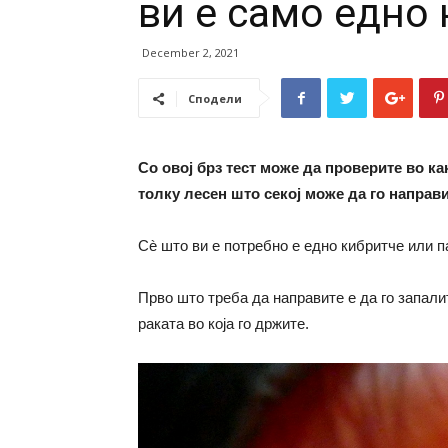
ви е само едно
December 2, 2021
Сподели
Со овој брз тест може да проверите во ка
толку лесен што секој може да го направ
Сè што ви е потребно е едно кибритче или п
Прво што треба да направите е да го запали
раката во која го држите.