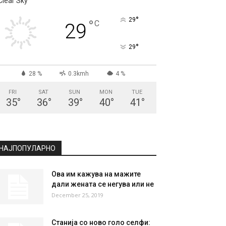
СКОПЈЕ
Clear Sky
°
29
°
C
29
°
29
28 %
0.3kmh
4 %
FRI
SAT
SUN
MON
TUE
35
°
36
°
39
°
40
°
41
°