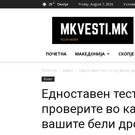
C
29
Friday, August 7, 2026
Услови
Скопје
МК
Вести
ПОЧЕТНА
МАКЕДОНИЈА
СКОПЈЕ
Почетна
Живот
Едноставен тест со кој може да
Живот
Едноставен тест
проверите во ка
вашите бели др