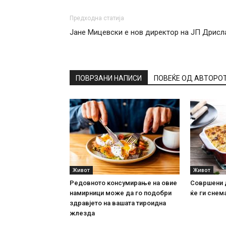
Предходна статија
Јане Мицевски е нов директор на ЈП Дрисл
ПОВРЗАНИ НАПИСИ
ПОВЕЌЕ ОД АВТОРО
Живот
Живот
Редовното консумирање на овие
Совршени 
намирници може да го подобри
ќе ги снема
здравјето на вашата тироидна
жлезда