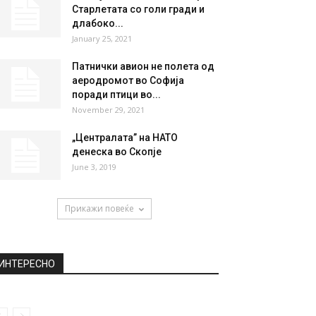
НАЈПОПУЛАРНО
Ова им кажува на мажите
дали жената се негува или не
December 25, 2019
Станија со ново голо селфи:
Старлетата со голи гради и
длабоко...
January 25, 2021
Патнички авион не полета од
аеродромот во Софија
поради птици во...
November 29, 2021
„Централата” на НАТО