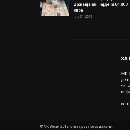
државјанин најдени 64.000
евра
July 31, 2026
ЗА
МК В
до п
чита
инфо
конт
© МК Вести 2018. Сите права се задржани.