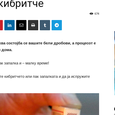
 кибритче
674
ква состојба се вашите бели дробови, а процесот е
и дома.
ак запалка и – малку време!
те кибритчето или пак запалката и да ја испружите