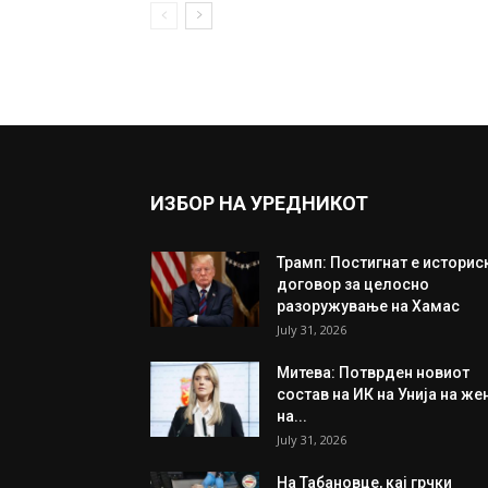
ИЗБОР НА УРЕДНИКОТ
Трамп: Постигнат е историс
договор за целосно
разоружување на Хамас
July 31, 2026
Митева: Потврден новиот
состав на ИК на Унија на же
на...
July 31, 2026
На Табановце, кај грчки