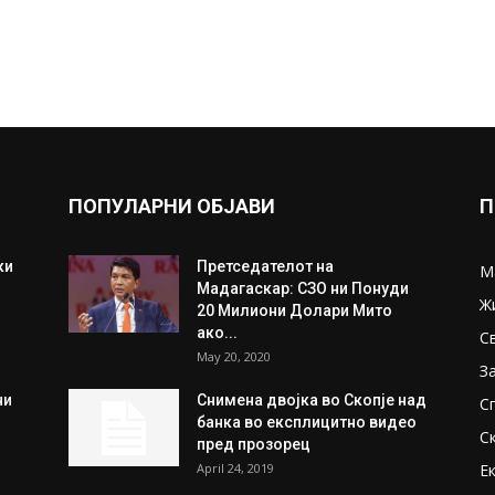
ПОПУЛАРНИ ОБЈАВИ
П
ки
Претседателот на
М
Мадагаскар: СЗО ни Понуди
Ж
20 Милиони Долари Мито
ако...
С
May 20, 2020
З
ни
Снимена двојка во Скопје над
С
банка во експлицитно видео
С
пред прозорец
April 24, 2019
Е