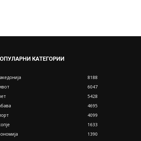
ОПУЛАРНИ КАТЕГОРИИ
акедонија
8188
ивот
6047
вет
5428
абава
4695
порт
4099
копје
1633
кономија
1390