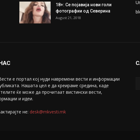
U
18+: Се појавија нови голи
фотографии од Северина
bl
August 21, 2018
 НАС
С
ести е портал коj нуди навремени вести и информации
убликата. Нашата цел е да креираме средина, каде
телите ќе може да прочитаат вистински вести,
рмации и идеи.
актирајте не:
desk@mkvesti.mk