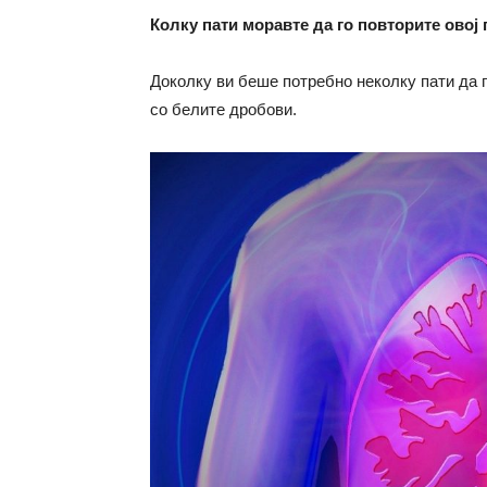
Колку пати моравте да го повторите овој 
Доколку ви беше потребно неколку пати да г
со белите дробови.