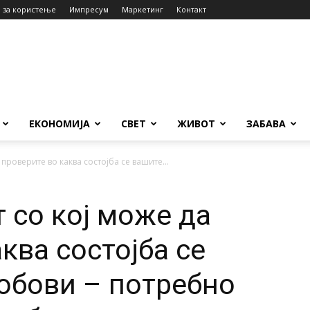
 за користење
Импресум
Маркетинг
Контакт
ЕКОНОМИЈА
СВЕТ
ЖИВОТ
ЗАБАВА
 проверите во каква состојба се вашите...
 со кој може да
ква состојба се
обови – потребно