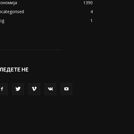
акедонија
8188
ивот
6047
вет
5428
абава
4695
порт
4099
копје
1633
кономија
1390
ncategorised
4
og
1
ЛЕДЕТЕ НЕ