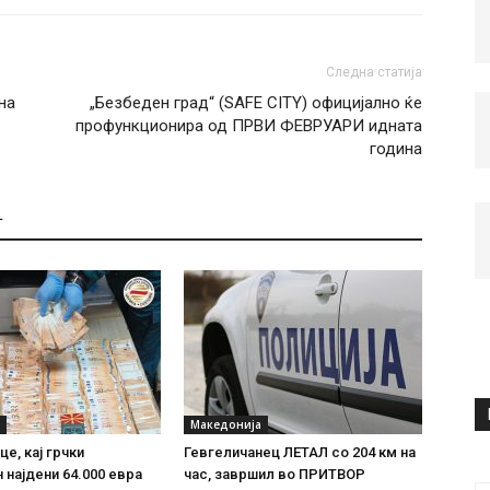
Следна статија
на
„Безбеден град“ (SAFE CITY) официјално ќе
профункционира од ПРВИ ФЕВРУАРИ идната
година
Т
Македонија
е, кај грчки
Гевгеличанец ЛЕТАЛ со 204 км на
 најдени 64.000 евра
час, завршил во ПРИТВОР