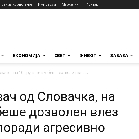
лови за користење
Импресум
Маркетинг
Контакт
ЕКОНОМИЈА
СВЕТ
ЖИВОТ
ЗАБАВА
вачка, на 10 други не им беше дозволен влез...
ач од Словачка, на
 беше дозволен влез
поради агресивно