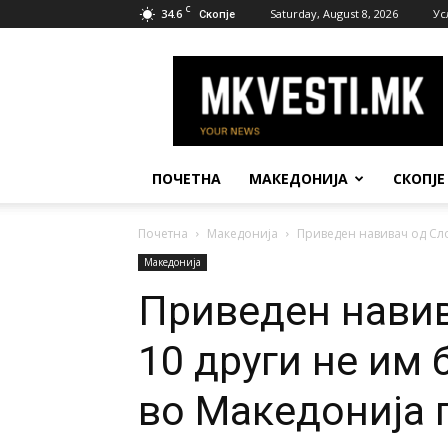
C
34.6
Saturday, August 8, 2026
Ус
Скопје
МК
Вести
ПОЧЕТНА
МАКЕДОНИЈА
СКОПЈЕ
Почетна
Македонија
Приведен навивач од Сло
Македонија
Приведен навив
10 други не им
во Македонија 