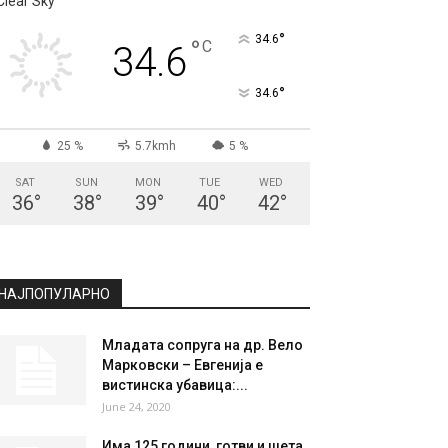
СКОПЈЕ
Clear Sky
°
34.6
°
C
34.6
°
34.6
25 %
5.7kmh
5 %
SAT
SUN
MON
TUE
WED
36
°
38
°
39
°
40
°
42
°