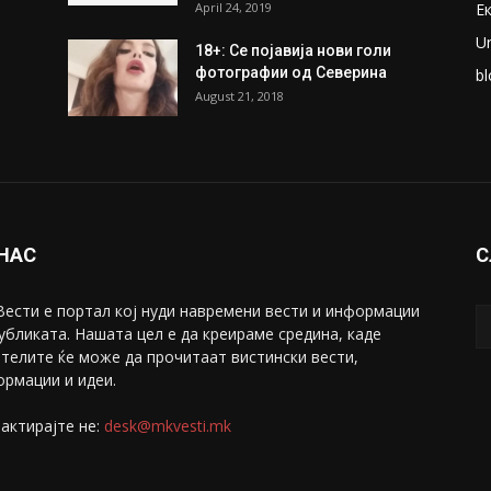
ки
Претседателот на
М
Мадагаскар: СЗО ни Понуди
Ж
20 Милиони Долари Мито
ако...
С
May 20, 2020
З
ни
Снимена двојка во Скопје над
С
банка во експлицитно видео
С
пред прозорец
April 24, 2019
Е
U
18+: Се појавија нови голи
фотографии од Северина
bl
August 21, 2018
 НАС
С