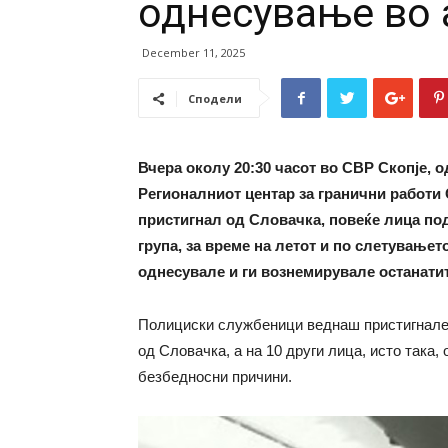
однесување во 
December 11, 2025
Сподели
Вчера околу 20:30 часот во СВР Скопје, 
Регионалниот центар за гранични работи 
пристигнал од Словачка, повеќе лица под
група, за време на летот и по слетувањет
однесувале и ги вознемирувале останатит
Полициски службеници веднаш пристигнале н
од Словачка, а на 10 други лица, исто така
безбедносни причини.