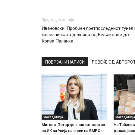
Предходна статија
Ивановски: Пробиен претпоследниот тунел 
железничката делница од Бељаковце до
Крива Паланка
ПОВРЗАНИ НАПИСИ
ПОВЕЌЕ ОД АВТОРО
Македонија
Македонија
Митева: Потврден новиот состав
На Табановц
на ИК на Унија на жени на ВМРО-
државјанин