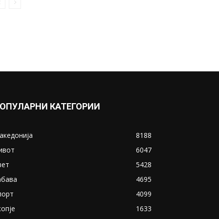
колкав им е рокот на
вапцаните јајца
April 15, 2020
Прикажи повеќе
ИНТЕРЕСНО
ОПУЛАРНИ КАТЕГОРИИ