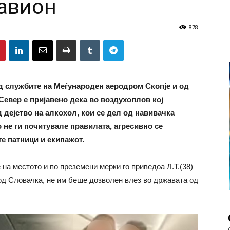
авион
878
од службите на Меѓународен аеродром Скопје и од
Север е пријавено дека во воздухоплов кој
 дејство на алкохол, кои се дел од навивачка
о не ги почитувале правилата, агресивно се
е патници и екипажот.
а местото и по преземени мерки го приведоа Л.Т.(38)
, од Словачка, не им беше дозволен влез во државата од