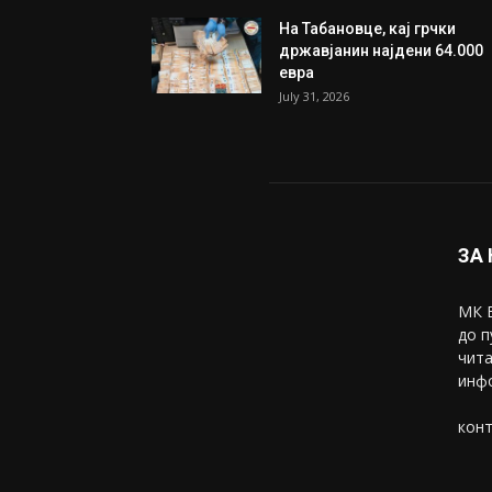
Трамп: Постигнат е историс
договор за целосно
разоружување на Хамас
July 31, 2026
Митева: Потврден новиот
состав на ИК на Унија на же
на...
July 31, 2026
На Табановце, кај грчки
државјанин најдени 64.000
евра
July 31, 2026
ЗА