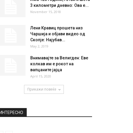
НАЈПОПУЛАРНО
Младата сопруга на др. Вело
Марковски – Евгенија е
вистинска убавица:...
June 24, 2020
Има 125 години, готви и шета
3 километри дневно: Ова е...
November 15, 2018
Лени Кравиц прошета низ
Чаршија и објави видео од
Скопје: Најубав...
May 2, 2019
Внимавајте за Велигден: Еве