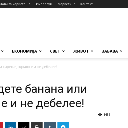
слови за користење
Импресум
Маркетинг
Контакт
ЕКОНОМИЈА
СВЕТ
ЖИВОТ
ЗАБАВА
и сирење, здраво е и не дебелее!
дете банана или
е и не дебелее!
1486