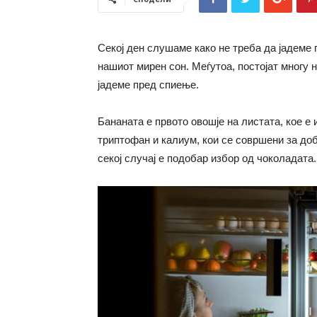
Секој ден слушаме како не треба да јадеме 
нашиот мирен сон. Меѓутоа, постојат многу 
јадеме пред спиење.
Бананата е првото овошје на листата, кое е
триптофан и калиум, кои се совршени за доб
секој случај е подобар избор од чоколадата.