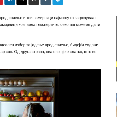
пред спиење и кои намирници најмногу го загрозуваат
намирници кои, велат експертите, секогаш можеме да ги
 идеален избор за јадење пред спиење, бидејќи содржи
ар сон. Од друга страна, ова овошје е слатко, што во