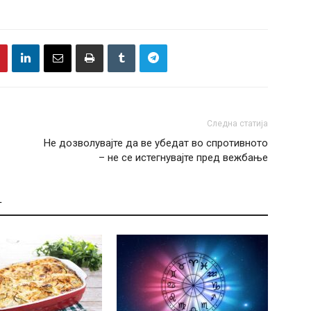
Следна статија
Не дозволувајте да ве убедат во спротивното
– не се истегнувајте пред вежбање
Т