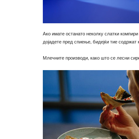
Ако имате останато неколку слатки компири 
дојадете пред спиење, бидејќи тие содржат 
Млечните производи, како што се лесни сирењ