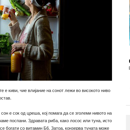
те е киви, чие влијание на сонот лежи во високото ниво
остав.
он е сок од цреша, кој помага да се зголеми нивото на
аме поспани. Здравата риба, како лосос или туна, исто
 се богати со витамин Б6. Затоа, конзерва туната може