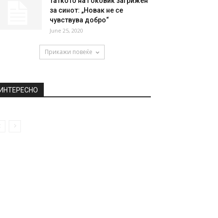
Таткото на Ѓоковиќ загрижен
за синот: „Новак не се
чувствува добро“
June 25, 2020
Прикажи повеќе
ИНТЕРЕСНО