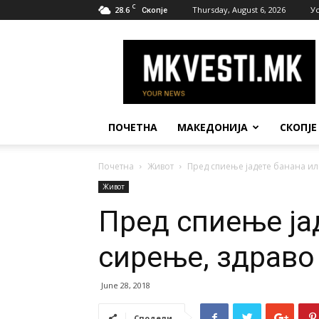
C
28.6
Thursday, August 6, 2026
У
Скопје
МК
Вести
ПОЧЕТНА
МАКЕДОНИЈА
СКОПЈЕ
Почетна
Живот
Пред спиење јадете банана ил
Живот
Пред спиење ја
сирење, здраво 
June 28, 2018
Сподели