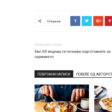
Сподели
Предходна статија
Хан: ЕК веднаш ги почнува подготовките за
скринингот
ПОВРЗАНИ НАПИСИ
ПОВЕЌЕ ОД АВТОРО