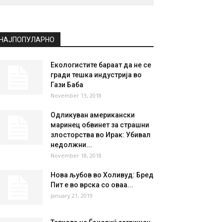
НАЈПОПУЛАРНО
Екологистите бараат да не се
гради тешка индустрија во
Гази Баба
November 13, 2018
Одликуван американски
маринец обвинет за страшни
злосторства во Ирак: Убивал
недолжни...
November 18, 2018
Нова љубов во Холивуд: Бред
Пит е во врска со оваа...
January 21, 2019