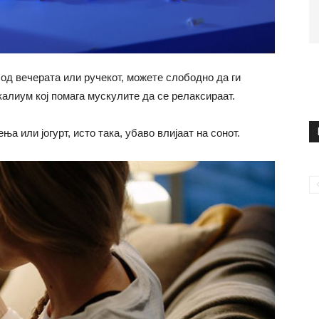
од вечерата или ручекот, можете слободно да ги
калиум кој помага мускулите да се релаксираат.
а или јогурт, исто така, убаво влијаат на сонот.