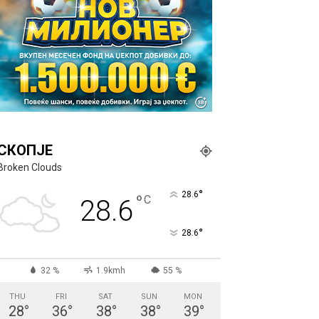
СКОПЈЕ
Broken Clouds
°
28.6
°
C
28.6
°
28.6
32 %
1.9kmh
55 %
THU
FRI
SAT
SUN
MON
28
°
36
°
38
°
38
°
39
°