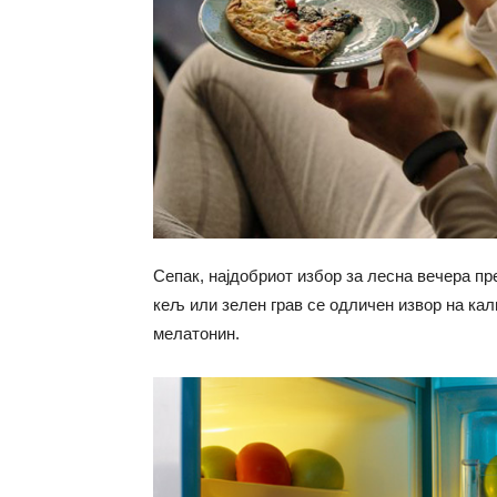
Сепак, најдобриот избор за лесна вечера пр
кељ или зелен грав се одличен извор на кал
мелатонин.