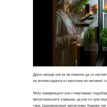
Друго овошје кое ќе ви помогне да се наспие
на антиоксиданси и серотонин во неговиот с
Меѓу намирниците кои стимулираат подобар с
мелатонинските хормони, од кои се чувствув
така, произведуваат мелатонин, бидејќи тие