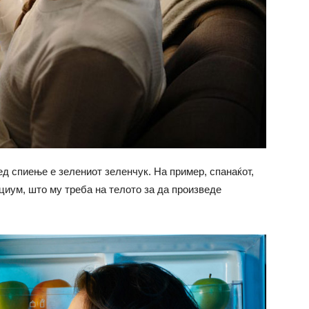
ед спиење е зелениот зеленчук. На пример, спанаќот,
циум, што му треба на телото за да произведе