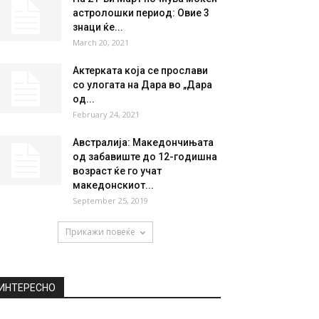
НАЈПОПУЛАРНО
Најпотресното видео од
масакрот во Нов Зеланд:
Дете со крвави чорапи...
March 16, 2019
На 21-ви Март почнува моќен
астролошки период: Овие 3
знаци ќе...
March 20, 2021
Aктерката која се прослави
со улогата на Дара во „Дара
од...
February 24, 2021
Австралија: Македончињата