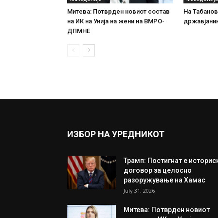
Митева: Потврден новиот состав
На Табановц
на ИК на Унија на жени на ВМРО-
државјанин
ДПМНЕ
ИЗБОР НА УРЕДНИКОТ