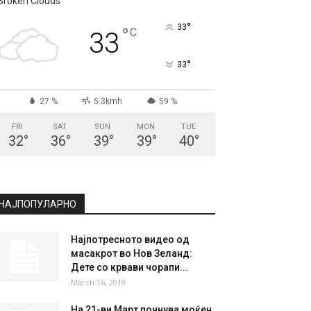
СКОПЈЕ
Broken Clouds
°
33
°
C
33
°
33
27 %
5.3kmh
59 %
FRI
SAT
SUN
MON
TUE
32
°
36
°
39
°
39
°
40
°