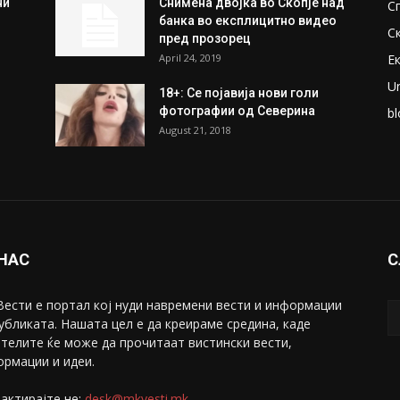
ки
Претседателот на
М
Мадагаскар: СЗО ни Понуди
Ж
20 Милиони Долари Мито
ако...
С
May 20, 2020
З
ни
Снимена двојка во Скопје над
С
банка во експлицитно видео
С
пред прозорец
April 24, 2019
Е
U
18+: Се појавија нови голи
фотографии од Северина
bl
August 21, 2018