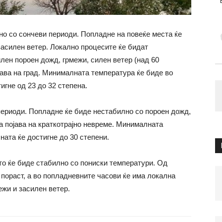
о со сончеви периоди. Попладне на повеќе места ќе
засилен ветер. Локално процесите ќе бидат
лен пороен дожд, грмежи, силен ветер (над 60
јава на град. Минималната температура ќе биде во
игне од 23 до 32 степена.
периоди. Попладне ќе биде нестабилно со пороен дожд,
а појава на краткотрајно невреме. Минималната
ната ќе достигне до 30 степени.
то ќе биде стабилно со пониски температури. Од
пораст, а во попладневните часови ќе има локална
ежи и засилен ветер.