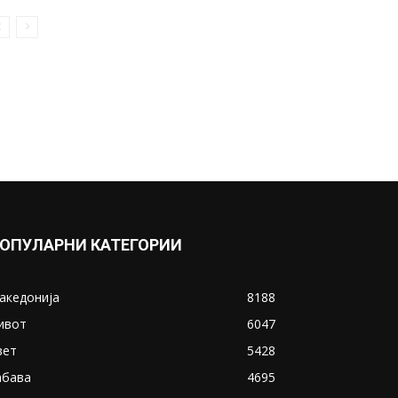
од забавиште до 12-годишна
возраст ќе го учат
македонскиот...
September 25, 2019
Прикажи повеќе
ИНТЕРЕСНО
ОПУЛАРНИ КАТЕГОРИИ