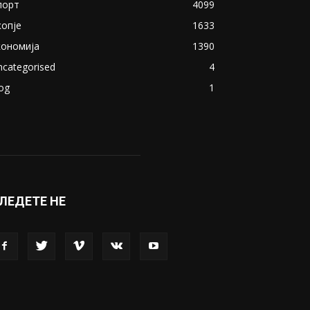
акедонија
8188
ивот
6047
вет
5428
абава
4695
порт
4099
копје
1633
кономија
1390
ncategorised
4
og
1