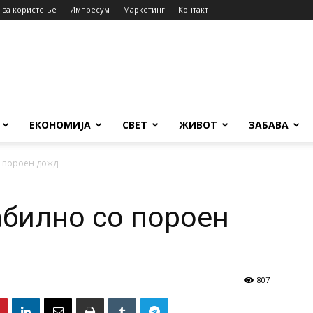
 за користење
Импресум
Маркетинг
Контакт
ЕКОНОМИЈА
СВЕТ
ЖИВОТ
ЗАБАВА
о пороен дожд
билно со пороен
807