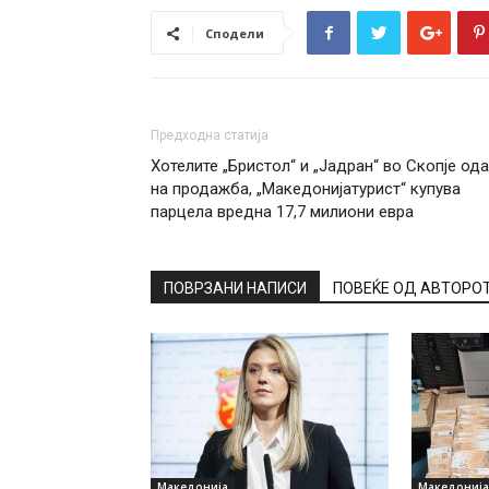
Сподели
Предходна статија
Хотелите „Бристол“ и „Јадран“ во Скопје ода
на продажба, „Македонијатурист“ купува
парцела вредна 17,7 милиони евра
ПОВРЗАНИ НАПИСИ
ПОВЕЌЕ ОД АВТОРО
Македонија
Македонија