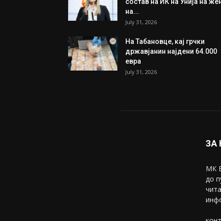
Трамп: Постигнат е историс
договор за целосно
разоружување на Хамас
July 31, 2026
Митева: Потврден новиот
состав на ИК на Унија на же
на...
July 31, 2026
На Табановце, кај грчки
државјанин најдени 64.000
евра
July 31, 2026