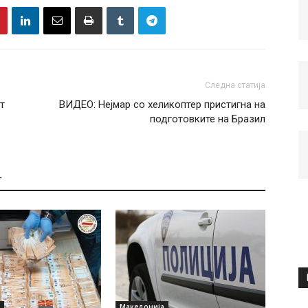
Следна статија
т
ВИДЕО: Нејмар со хеликоптер пристигна на
подготовките на Бразил
Т
Македонија