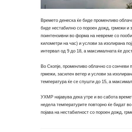
Времето денеска ќе биде променливо облачн
биде нестабилно со пороен дожд, грмежи и 
поинтензивни во форма на невреме со пооби
километри на час) и услови за изолирана по
интервал од 9 до 18, а максималната ќе дост
Во Скопје, променливо облачно со сончеви 
грмежи, засилен ветер и услови за изолиран
температура ќе се спушти до 15, а максимал
УХМР најавува дека утре и во сабота време
недела температурите повторно ќе бидат во 
појава на нестабилност со пороен дожд, грм