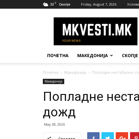
C
33
Friday, August 7, 2026
Услови
Скопје
МК
Вести
ПОЧЕТНА
МАКЕДОНИЈА
СКОПЈЕ
Почетна
Македонија
Попладне нестабилно с
Македонија
Попладне неста
дожд
May 28, 2026
Сподели