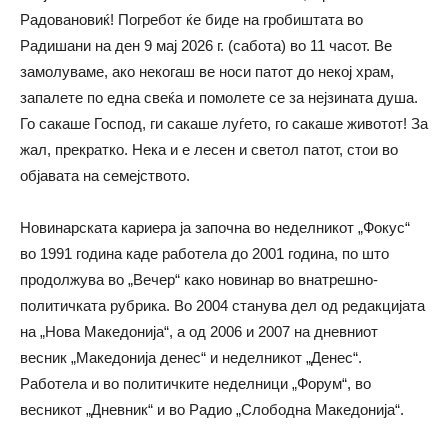
Радовановиќ! Погребот ќе биде на гробиштата во
Радишани на ден 9 мај 2026 г. (сабота) во 11 часот. Ве
замолуваме, ако некогаш ве носи патот до некој храм,
запалете по една свеќа и помолете се за нејзината душа.
Го сакаше Господ, ги сакаше луѓето, го сакаше животот! За
жал, прекратко. Нека и е лесен и светол патот, стои во
објавата на семејството.
Новинарската кариера ја започна во неделникот „Фокус“
во 1991 година каде работела до 2001 година, по што
продолжува во „Вечер“ како новинар во внатрешно-
политичката рубрика. Во 2004 станува дел од редакцијата
на „Нова Македонија“, а од 2006 и 2007 на дневниот
весник „Македонија денес“ и неделникот „Денес“.
Работела и во политичките неделници „Форум“, во
весникот „Дневник“ и во Радио „Слободна Македонија“.