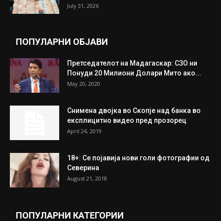
Трамп: Постигнат е историски договор за
целосно разоружување на Хамас
July 31, 2026
Митева: Потврден новиот состав на ИК на
Унија на жени на...
July 31, 2026
На Табановце, кај грчки државјанин
најдени 64.000 евра
July 31, 2026
ПОПУЛАРНИ ОБЈАВИ
Претседателот на Мадагаскар: СЗО ни
Понуди 20 Милиони Долари Мито ако...
May 20, 2020