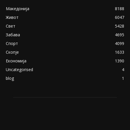
Снимена двојка во Скопје над банка во
експлицитно видео пред прозорец
April 24, 2019
18+: Се појавија нови голи фотографии од
Северина
August 21, 2018
ПОПУЛАРНИ КАТЕГОРИИ
Македонија
8188
Живот
6047
Свет
5428
Забава
4695
Спорт
4099
Скопје
1633
Економија
1390