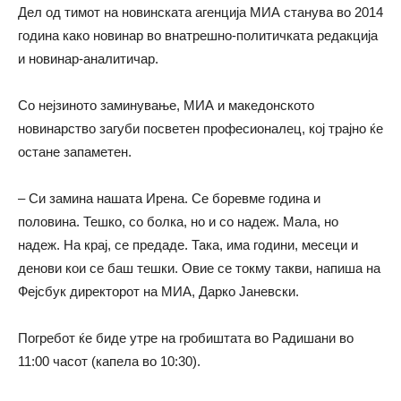
Дел од тимот на новинската агенција МИА станува во 2014
година како новинар во внатрешно-политичката редакција
и новинар-аналитичар.
Со нејзиното заминување, МИА и македонското
новинарство загуби посветен професионалец, кој трајно ќе
остане запаметен.
– Си замина нашата Ирена. Се боревме година и
половина. Тешко, со болка, но и со надеж. Мала, но
надеж. На крај, се предаде. Така, има години, месеци и
денови кои се баш тешки. Овие се токму такви, напиша на
Фејсбук директорот на МИА, Дарко Јаневски.
Погребот ќе биде утре на гробиштата во Радишани во
11:00 часот (капела во 10:30).