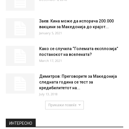
36 %
1.5kmh
12 %
THU
FRI
SAT
SUN
MON
36
°
37
°
39
°
39
°
35
°
НАЈПОПУЛАРНО
Новогодишен амбиент во Скопје (фото)
December 6, 2018
Заев: Кина може да испорача 200.000
вакцини за Македонија до крајот...
January 5, 2021
Како се случила “Големата експлозија”
постанокот на вселената?
March 17, 2021