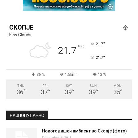
СКОПЈЕ
Few Clouds
°
21.7
°
C
21.7
°
21.7