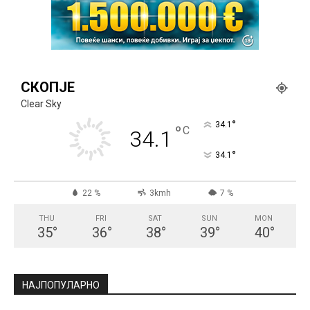
СКОПЈЕ
Clear Sky
°
34.1
°
C
34.1
°
34.1
22 %
3kmh
7 %
THU
FRI
SAT
SUN
MON
35
°
36
°
38
°
39
°
40
°
НАЈПОПУЛАРНО