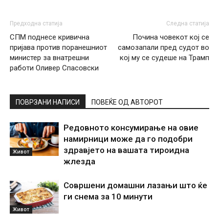
Предходна статија
Следна статија
СПМ поднесе кривична
Почина човекот кој се
пријава против поранешниот
самозапали пред судот во
министер за внатрешни
кој му се судеше на Трамп
работи Оливер Спасовски
ПОВРЗАНИ НАПИСИ
ПОВЕЌЕ ОД АВТОРОТ
Редовното консумирање на овие
намирници може да го подобри
здравјето на вашата тироидна
Живот
жлезда
Совршени домашни лазањи што ќе
ги снема за 10 минути
Живот