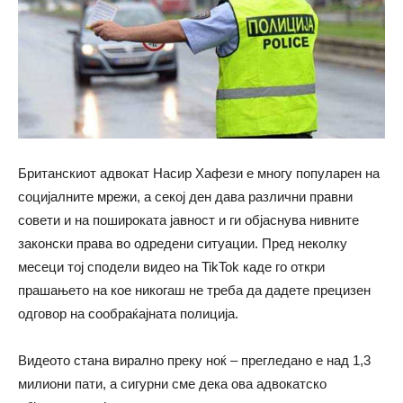
Британскиот адвокат Насир Хафези е многу популарен на
социјалните мрежи, а секој ден дава различни правни
совети и на пошироката јавност и ги објаснува нивните
законски права во одредени ситуации. Пред неколку
месеци тој сподели видео на TikTok каде го откри
прашањето на кое никогаш не треба да дадете прецизен
одговор на сообраќајната полиција.
Видеото стана вирално преку ноќ – прегледано е над 1,3
милиони пати, а сигурни сме дека ова адвокатско