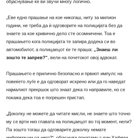
објаснување ќе ви звучи многу логично.
„Еве едно прашање на кое никогаш, ниту за милион
години, не треба да ѝ одговорите на полицијата без да
знаете за кое кривично дело сте осомничени. Тоа е
прашањето кога полицијата те запира додека си во
автомобилот, а полицаецот ќе те праша:
„Знаеш ли
зошто те запрев?“
, вели на почетокот овој адвокат.
Прашањето е прилично безопасно и првиот импулс на
повеќето луѓе е да одговорат искрено или да го наведат
најмалиот прекршок што знаат дека го направиле, но се
покажа дека тоа е погрешен пристап.
„Доколку не можете да читате мисли, не знаете што точно
му се врти низ главата на полицаецот во тој момент, нели?
Па зошто тогаш да одговарите доколку немате
информации од него?“, објаснува понатаму г-дин Хафези.