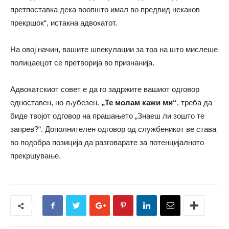
претпоставка дека воопшто имал во предвид некаков
прекршок“, истакна адвокатот.
На овој начин, вашите шпекулации за тоа на што мислеше
полицаецот се претворија во признанија.
Адвокатскиот совет е да го задржите вашиот одговор
едноставен, но љубезен.
„Те молам кажи ми“
, треба да
биде твојот одговор на прашањето „Знаеш ли зошто те
запрев?“. Дополнителен одговор од службеникот ве става
во подобра позиција да разговарате за потенцијалното
прекршување.