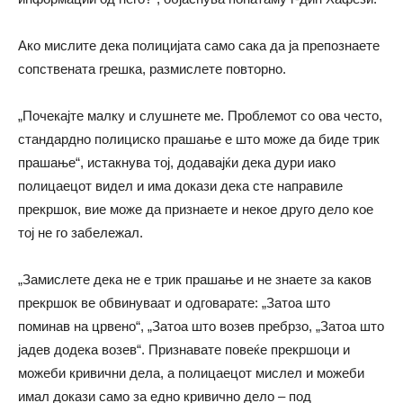
Ако мислите дека полицијата само сака да ја препознаете
сопствената грешка, размислете повторно.
„Почекајте малку и слушнете ме. Проблемот со ова често,
стандардно полициско прашање е што може да биде трик
прашање“, истакнува тој, додавајќи дека дури иако
полицаецот видел и има докази дека сте направиле
прекршок, вие може да признаете и некое друго дело кое
тој не го забележал.
„Замислете дека не е трик прашање и не знаете за каков
прекршок ве обвинуваат и одговарате: „Затоа што
поминав на црвено“, „Затоа што возев пребрзо, „Затоа што
јадев додека возев“. Признавате повеќе прекршоци и
можеби кривични дела, а полицаецот мислел и можеби
имал докази само за едно кривично дело – под