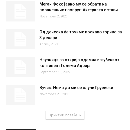
Меган Фокс јавно му се обрати на
поранешниот сопруг: Актерката остави...
November 2, 2020
Од денеска ќе точиме поскапо гориво за
3 денари
April 8, 2021
Научници го открија одамна изгубениот
континент Голема Адрија
September 18, 2019
Вучиќ: Нема да ми се случи Груевски
November 23, 2018
Прикажи повеќе