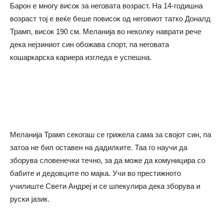
Барон е многу висок за неговата возраст. На 14-годишна
возраст тој е веќе беше повисок од неговиот татко Доналд
Трамп, висок 190 см. Меланија во неколку наврати рече
дека нејзиниот син обожава спорт, па неговата
кошаркарска кариера изгледа е успешна.
Меланија Трамп секогаш се грижела сама за својот син, па
затоа не бил оставен на дадилките. Таа го научи да
зборува словенечки течно, за да може да комуницира со
бабите и дедовците по мајка. Учи во престижното
училиште Свети Андреј и се шпекулира дека зборува и
руски јазик.