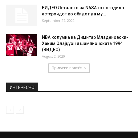
ВИДЕО Леталото на NASA го погодило
астероидот во обидот да му...
September 27, 2022
NBA колумна на Димитар Младеновски-
Хаким Олајџуон и шампионската 1994
(ВИДЕО)
August 2, 2020
Прикажи повеќе
ИНТЕРЕСНО