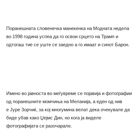
Поранешната словенечка манекенка на Модната недела
во 1998 година успеа да го освои срцето на Трамп и
одтогаш тие се уште се заедно а го имаат и синот Барон.
Имено во јавноста во меѓувреме се појавија и фотографии
од поранешните момчиња на Меланија, а еден од нив
е Јуре Зорчиќ, за кој многумина велат дека очекувале да
биде убав како Џејмс Дин, но кога ја виделе
фотографијата се разочарале.