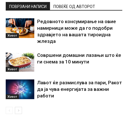
ПОВРЗАНИ НАПИСИ
ПОВЕЌЕ ОД АВТОРОТ
Редовното консумирање на овие
намирници може да го подобри
здравјето на вашата тироидна
Живот
жлезда
Совршени домашни лазањи што ќе
ги снема за 10 минути
Живот
Лавот ќе размислува за пари, Ракот
да ја чува енергијата за важни
работи
Живот