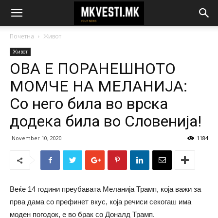
Почетна
Живот
Живот
ОВА Е ПОРАНЕШНОТО
МОМЧЕ НА МЕЛАНИЈА:
Со него била во врска
додека била во Словенија!
November 10, 2020
1184
Веќе 14 години преубавата Меланија Трамп, која важи за
прва дама со префинет вкус, која речиси секогаш има
моден погодок, е во брак со Доналд Трамп.