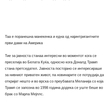
Таа е поранешна манекенка и една од најинтригантните
први дами на Америка
Тие за јавноста станаа интересни во моментот кога се
преселија во Белата Куќа, односно кога Доналд Трамп
стана претседател. Јавноста постојано се интересираше
за нивниот приватен живот, па новинарите се потрудија да
откријат нешто и во врска со преубавата Меланија со која
Трамп се запозна во 1998 година додека се уште беше во
брак со Марла Мејплс.