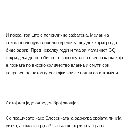
И покрај тоа што е поприлично зафатена, Меланија
секогаш одвојува доволно време за појадок кој мора да
биде здрав. Пред неколку години таа за магазинот GQ
откри дека денот обично го започнува со овесна каша која
е позната по високо количество влакна и смути сок
направен од неколку состојки кои се полни со витамини.
Секој ден јаде одреден број овошје
Се прашувате како Словенката ја одржува својата линија
витка, а кожата сјајна? Па таа во нејзината храна