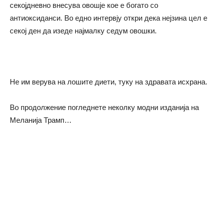
секојдневно внесува овошје кое е богато со
антиоксиданси. Во едно интервју откри дека нејзина цел е
секој ден да изеде најмалку седум овошки.
Не им верува на лошите диети, туку на здравата исхрана.
Во продолжение погледнете неколку модни изданија на
Меланија Трамп…