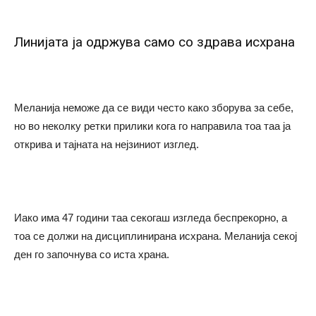
Линијата ја одржува само со здрава исхрана
Меланија неможе да се види често како зборува за себе,
но во неколку ретки прилики кога го направила тоа таа ја
открива и тајната на нејзиниот изглед.
Иако има 47 години таа секогаш изгледа беспрекорно, а
тоа се должи на дисциплинирана исхрана. Меланија секој
ден го започнува со иста храна.