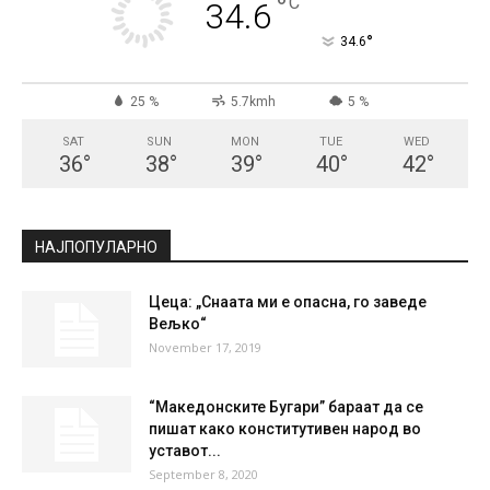
°
C
34.6
°
34.6
25 %
5.7kmh
5 %
SAT
SUN
MON
TUE
WED
36
°
38
°
39
°
40
°
42
°
НАЈПОПУЛАРНО
Цеца: „Снаата ми е опасна, го заведе
Вељко“
November 17, 2019
“Македонските Бугари” бараат да се
пишат како конститутивен народ во
уставот...
September 8, 2020