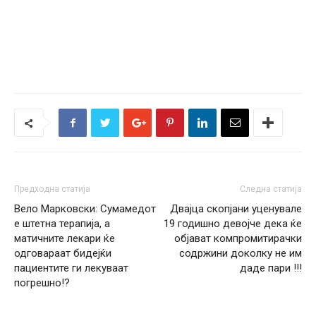
Предходна статија
Следна статија
Вело Марковски: Сумамедот
Двајца скопјани уценувале
е штетна терапија, а
19 годишно девојче дека ќе
матичните лекари ќе
објават компромитирачки
одговараат бидејќи
содржини доколку не им
пациентите ги лекуваат
даде пари !!!
погрешно!?