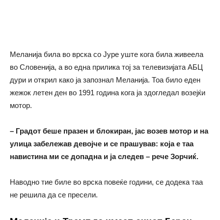
Меланија била во врска со Јуре уште кога била живеела
во Словенија, а во една прилика тој за телевизијата АБЦ
дури и открил како ја запознал Меланија. Тоа било еден
жежок летен ден во 1991 година кога ја здогледал возејќи
мотор.
– Градот беше празен и блокиран, јас возев мотор и на
улица забележав девојче и се прашував: која е таа
навистина ми се допадна и ја следев – рече Зорчиќ.
Наводно тие биле во врска повеќе години, се додека таа
не решила да се пресели.