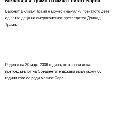
Меланија и Трамп го имаат синот Барон
Баронот Вилијам Трамп е можеби најмалку познатото дете
од петте деца на американскиот претседател Доналд
Трамп.
Роден е на 20 март 2006 година, што значи дека
претседателот на Соединетите држави имал околу 60
години кога се роди малиот Барон.