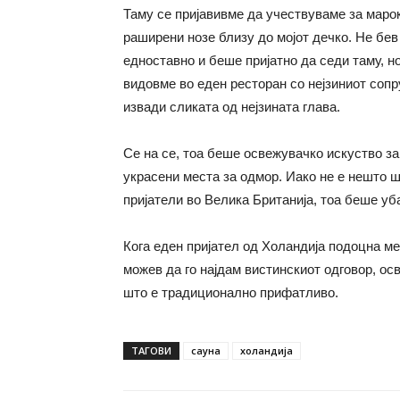
Таму се пријавивме да учествуваме за маро
раширени нозе близу до мојот дечко. Не бев
едноставно и беше пријатно да седи таму, но
видовме во еден ресторан со нејзиниот сопру
извади сликата од нејзината глава.
Се на се, тоа беше освежувачко искуство за
украсени места за одмор. Иако не е нешто 
пријатели во Велика Британија, тоа беше уб
Кога еден пријател од Холандија подоцна м
можев да го најдам вистинскиот одговор, осв
што е традиционално прифатливо.
ТАГОВИ
сауна
холандија