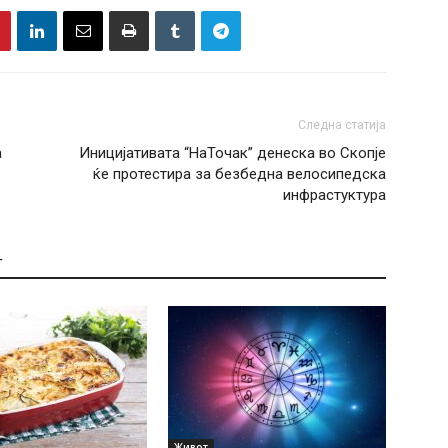
Следна статија
а
Иницијативата “НаТочак” денеска во Скопје
ќе протестира за безбедна велосипедска
инфрастуктура
Т
Живот