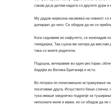
сакам да ја делам кадата со другите дури и 
Му дадов нервозна насмевка на човекот со к
допираат до него. Се обидов да не се прибл
Кога седнавме во кафулето, се изненадив ко
тинејџерка. Таа сцена ме натера да мислам
така со моите родители.
Подоцна, вечеравме во еден ресторан, облеч
бидејќи во Велика Британија е исто.
Во потрага по понатамошно истражување на 
посетивме друга. Искуството беше слично, н
тука имаше заедничко подрачје за туширањ
непознати жени и мажи, но се обидов да не 