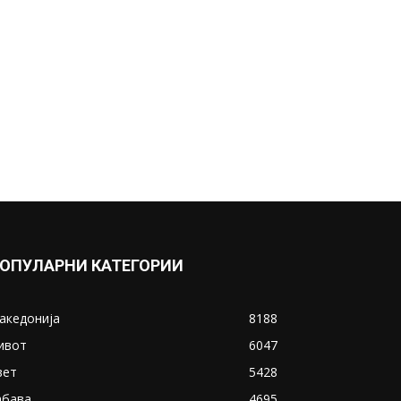
ОПУЛАРНИ КАТЕГОРИИ
акедонија
8188
ивот
6047
вет
5428
абава
4695