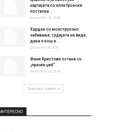
НАЈПОПУЛАРНО
Познатата порно глумица
открива детали за порно
индустријата и аналниот секс
June 10, 2018
Царината ја заменува
хартијата со електронски
постапки
November 19, 2018
Харден со монструозно
забивање, судијата не виде
дека е кош и...
December 4, 2019
Фани Христова остана со