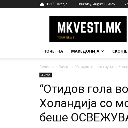
C
35.1
Thursday, August 6, 2026
У
Скопје
МК
Вести
ПОЧЕТНА
МАКЕДОНИЈА
СКОПЈЕ
Почетна
Живот
“Отидов гола во сауна во Хола
Живот
“Отидов гола во
Холандија со мо
беше ОСВЕЖУВ