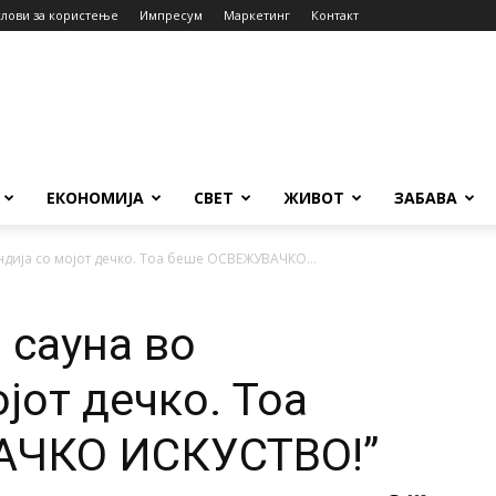
слови за користење
Импресум
Маркетинг
Контакт
ЕКОНОМИЈА
СВЕТ
ЖИВОТ
ЗАБАВА
ндија со мојот дечко. Тоа беше ОСВЕЖУВАЧКО...
 сауна во
јот дечко. Тоа
АЧКО ИСКУСТВО!”