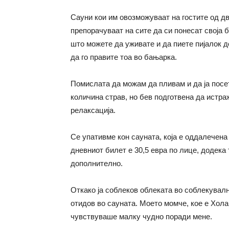
Сауни кои им овозможуваат на гостите од дв
препорачуваат на сите да си понесат своја 
што можете да уживате и да пиете пијалок д
да го правите тоа во бањарка.
Помислата да можам да пливам и да ја посе
количина страв, но бев подготвена да истра
релаксација.
Се упативме кон сауната, која е оддалечен
дневниот билет е 30,5 евра по лице, додека
дополнително.
Откако ја соблеков облеката во соблекувална
отидов во сауната. Моето момче, кое е Хола
чувствуваше малку чудно поради мене.