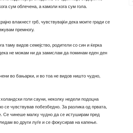
кога сум облечена, а камоли кога сум гола.
рајно влакнест грб, чувствувајќи дека моите гради се
ижувам премногу.
га таму видов семејство, родители со син и ќерка
 дека не можам ни да замислам да поминам еден ден
ени во бањарки, и во тоа не видов ништо чудно,
холандски голи сауни, неколку недели подоцна
о се чувствував побезбедно. За разлика од првата,
е. Се чинеше малку чудно да се истуширам пред
гледам во други луѓе и се фокусирав на капење.