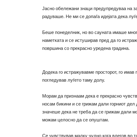
Јасно обележани знаци предупредуваа на з
радуваше. Не ми се допаѓа идејата дека луѓ
Беше понеделник, но во сауната имаше многу
наметката и се истуширав пред да го истра
површина со прекрасно уредена градина.
Додека го истражувавме просторот, го имав 
погледував луѓето таму долу.
Морам да признаам дека е прекрасно чувств
носам бикини и се грижам дали горниот дел д
значеше дека не треба да се грижам дали мо
можам целосно да се опуштам.
Се чувствував малку чудно кога влегов во то