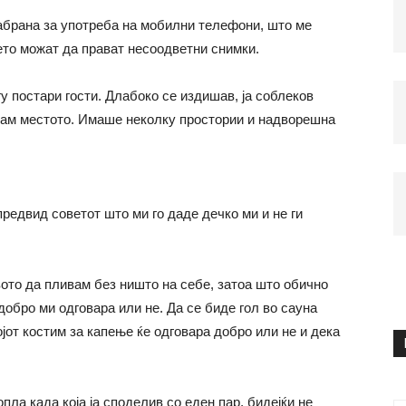
абрана за употреба на мобилни телефони, што ме
ето можат да прават несоодветни снимки.
 постари гости. Длабоко се издишав, ја соблеков
жам местото. Имаше неколку простории и надворешна
предвид советот што ми го даде дечко ми и не ги
ото да пливам без ништо на себе, затоа што обично
обро ми одговара или не. Да се ​​биде гол во сауна
јот костим за капење ќе одговара добро или не и дека
пла када која ја споделив со еден пар, бидејќи не