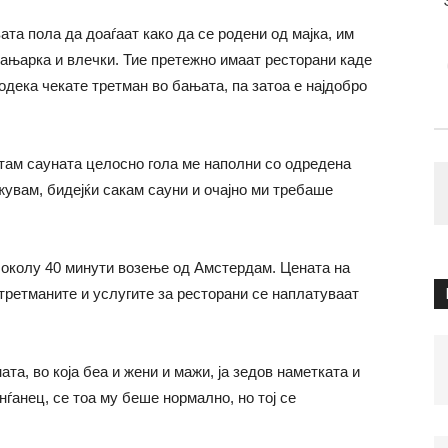
ата пола да доаѓаат како да се родени од мајка, им
бањарка и влечки. Тие претежно имаат ресторани каде
одека чекате третман во бањата, па затоа е најдобро
там сауната целосно гола ме наполни со одредена
жувам, бидејќи сакам сауни и очајно ми требаше
а околу 40 минути возење од Амстердам. Цената на
 третманите и услугите за ресторани се наплатуваат
та, во која беа и жени и мажи, ја зедов наметката и
нѓанец, се тоа му беше нормално, но тој се