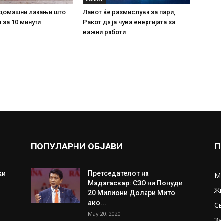
домашни лазањи што
Лавот ќе размислува за пари,
 за 10 минути
Ракот да ја чува енергијата за
важни работи
ПОПУЛАРНИ ОБЈАВИ
П
ки
Претседателот на
М
Мадагаскар: СЗО ни Понуди
Ж
20 Милиони Долари Мито
ако...
С
May 20, 2020
З