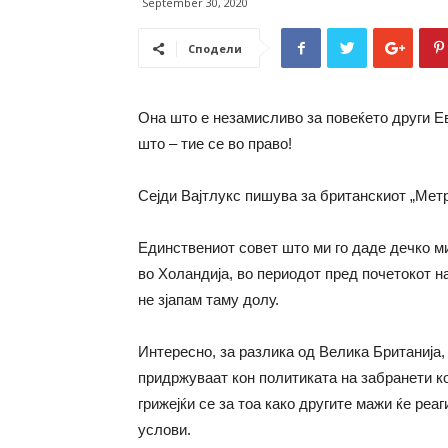
September 30, 2020
Сподели
Она што е незамисливо за повеќето други Е
што – тие се во право!
Сејди Вајтлукс пишува за британскиот „Метр
Единствениот совет што ми го даде дечко м
во Холандија, во периодот пред почетокот н
не зјапам таму долу.
Интересно, за разлика од Велика Британија,
придржуваат кон политиката на забранети к
грижејќи се за тоа како другите мажи ќе реа
услови.