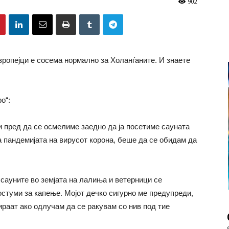
902
вропејци е сосема нормално за Холанѓаните. И знаете
о“:
и пред да се осмелиме заедно да ја посетиме сауната
а пандемијата на вирусот корона, беше да се обидам да
 сауните во земјата на лалиња и ветерници се
остуми за капење. Мојот дечко сигурно ме предупреди,
гираат ако одлучам да се ракувам со нив под тие