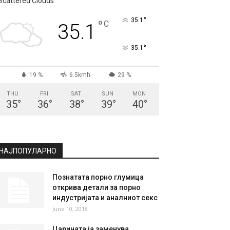
СКОПЈЕ
Scattered Clouds
°
35.1
°
C
35.1
°
35.1
19 %
6.5kmh
29 %
THU
FRI
SAT
SUN
MON
35
°
36
°
38
°
39
°
40
°