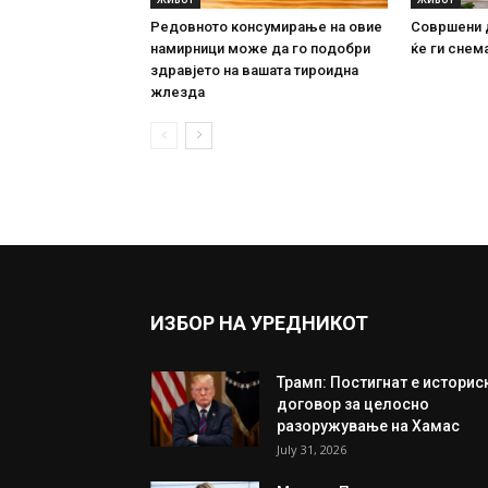
Редовното консумирање на овие
Совршени 
намирници може да го подобри
ќе ги снема
здравјето на вашата тироидна
жлезда
ИЗБОР НА УРЕДНИКОТ
Трамп: Постигнат е историс
договор за целосно
разоружување на Хамас
July 31, 2026