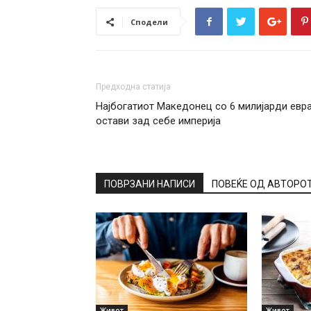
Сподели
Предходна статија
Најбогатиот Македонец со 6 милијарди евр
остави зад себе империја
ПОВРЗАНИ НАПИСИ
ПОВЕЌЕ ОД АВТОРО
Живот
Живот