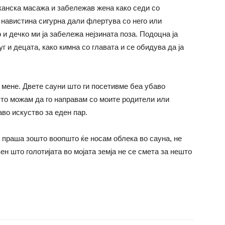
канска масажа и забележав жена како седи со
 навистина сигурна дали флертува со него или
 и дечко ми ја забележа нејзината поза. Подоцна ја
г и децата, како кимна со главата и се обидува да ја
 мене. Двете сауни што ги посетивме беа убаво
што можам да го направам со моите родители или
аво искуство за еден пар.
е праша зошто воопшто ќе носам облека во сауна, не
ен што голотијата во мојата земја не се смета за нешто