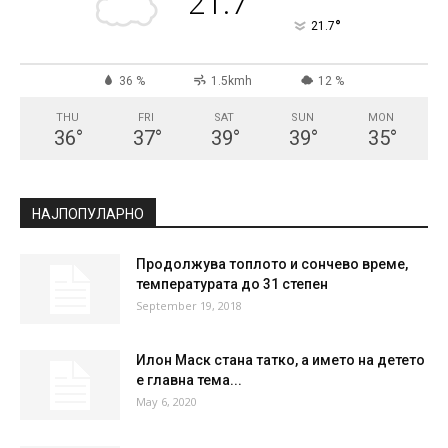
21.7
°
21.7
36 %
1.5kmh
12 %
THU
FRI
SAT
SUN
MON
36
°
37
°
39
°
39
°
35
°
НАЈПОПУЛАРНО
Продолжува топлото и сончево време,
температурата до 31 степен
September 19, 2018
Илон Маск стана татко, а името на детето
е главна тема...
May 6, 2020