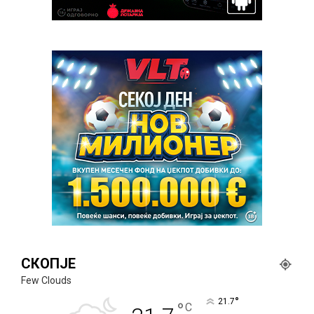
СКОПЈЕ
Few Clouds
°
21.7
°
C