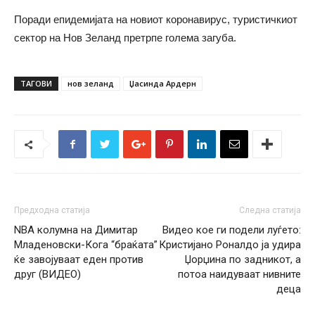
Поради епидемијата на новиот коронавирус, туристичкиот
сектор на Нов Зеланд претрпе голема загуба.
ТАГОВИ
нов зеланд
Џасинда Ардерн
Предходна статија
Следна статија
NBA колумна на Димитар
Видео кое ги подели луѓето:
Младеновски-Кога “браќата”
Кристијано Роналдо ја удира
ќе завојуваат еден против
Џорџина по задникот, а
друг (ВИДЕО)
потоа наидуваат нивните
деца