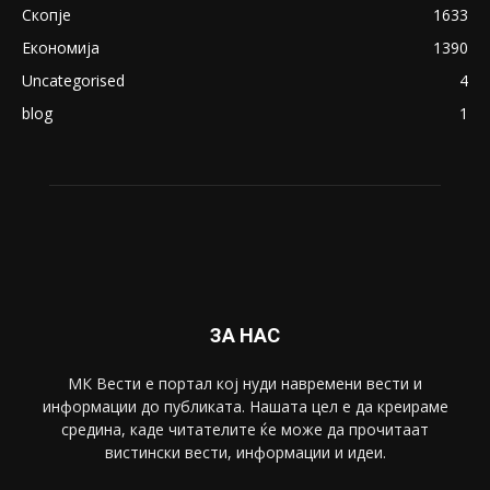
Скопје
1633
Економија
1390
Uncategorised
4
blog
1
ЗА НАС
МК Вести е портал коj нуди навремени вести и
информации до публиката. Нашата цел е да креираме
средина, каде читателите ќе може да прочитаат
вистински вести, информации и идеи.