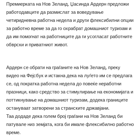
Премиерката на Нов Зеланд, Џасинда Ардерн предложи
работодавците да размислат за воведување
четиридневна работна недела и други флексибилни опции
за работно време за да го охрабрат домашниот туризам и
да им помогнат на работниците да ги усогласат работните
обврски и приватниот живот.
Ардерн се обрати на граѓаните на Нов Зеланд, преку
видео на Фејсбук и истакна дека на луѓето им се предлага
се, од пократка работна недела до повеќе неработни
празници, како средство за стимулирање на економијата и
поттикнување на домашниот туризам, додека границите
остануваат затворени за странските државјани.
Таа додаде дека голем број граѓани на Нов Зеланд би
патувале низ земјата, кога би имале флексибилно работно
време.