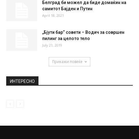
Белград би можел да биде домаќин на
самитот Бајден и Путин
April 18, 2021
„Бјути бар“ совети – Водич за совршен
пилинг за целото тело
July 21, 2019
Прикажи повеќе
ИНТЕРЕСНО