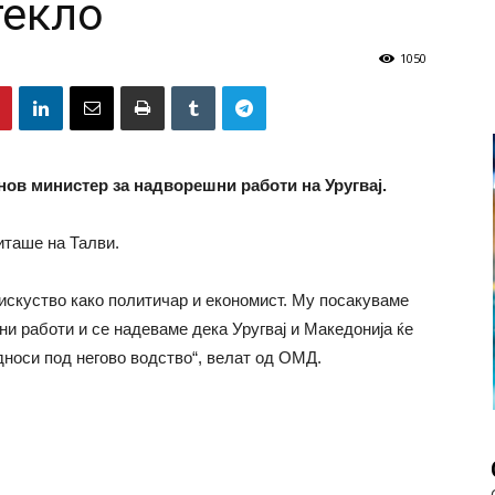
текло
1050
 нов министер за надворешни работи на Уругвај.
иташе на Талви.
искуство како политичар и економист. Му посакуваме
и работи и се надеваме дека Уругвај и Македонија ќе
односи под негово водство“, велат од ОМД.