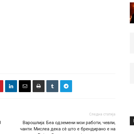
Следна статија
Ј
Варошлија: Беа одземени мои работи, чевли,
чанти. Мислеа дека сè што е брендирано е на