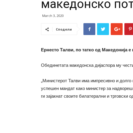
македонско по
March 3, 2020
Сподели
Ернесто Талви, по татко од Македонија е
Обединетата македонска дијаспора му чест
„Министерот Талви има импресивно и долго 
успешен мандат како министер за надворешн
ги зајакнат своите билатерални и трговски 