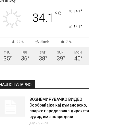
СКОПЈЕ
Clear Sky
°
34.1
°
C
34.1
°
34.1
22 %
3kmh
7 %
THU
FRI
SAT
SUN
MON
35
°
36
°
38
°
39
°
40
°