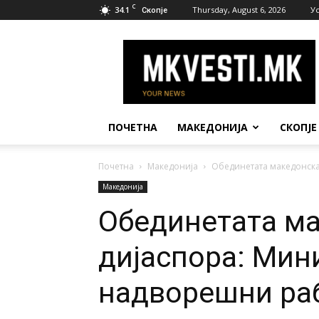
C
34.1
Thursday, August 6, 2026
У
Скопје
МК
Вести
ПОЧЕТНА
МАКЕДОНИЈА
СКОПЈЕ
Почетна
Македонија
Обединетата македонска
Македонија
Обединетата м
дијаспора: Мин
надворешни раб