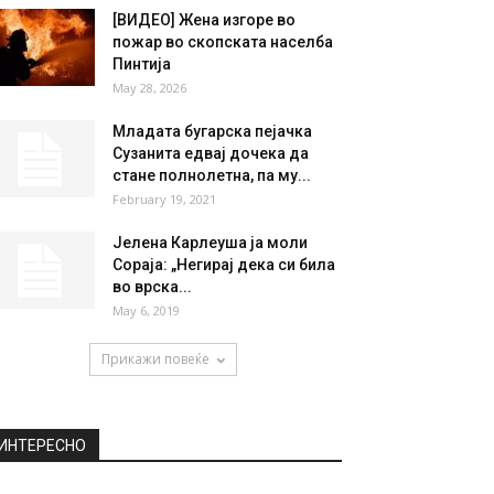
НАЈПОПУЛАРНО
ВОЗНЕМИРУВАЧКО ВИДЕО:
Сообраќајка кај кумановско,
спаркот предизвика директен
судир, има повредени
July 22, 2020
[ВИДЕО] Жена изгоре во
пожар во скопската населба
Пинтија
May 28, 2026
Младата бугарска пејачка
Сузанита едвај дочека да
стане полнолетна, па му...
February 19, 2021