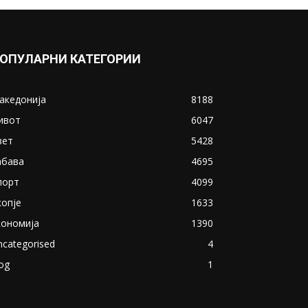
ОПУЛАРНИ КАТЕГОРИИ
акедонија
8188
ивот
6047
вет
5428
абава
4695
порт
4099
копје
1633
кономија
1390
ncategorised
4
og
1