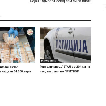
Бојан. Одморот секој сам си го плати
Т
Македонија
е, кај грчки
Гевгеличанец ЛЕТАЛ со 204 км на
 најдени 64.000 евра
час, завршил во ПРИТВОР