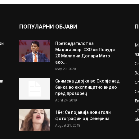
ПОПУЛАРНИ ОБЈАВИ
П
ки
Претседателот на
М
Мадагаскар: СЗО ни Понуди
Ж
20 Милиони Долари Мито
ако...
С
May 20, 2020
З
ни
Снимена двојка во Скопје над
С
банка во експлицитно видео
С
пред прозорец
April 24, 2019
Е
U
18+: Се појавија нови голи
фотографии од Северина
bl
August 21, 2018