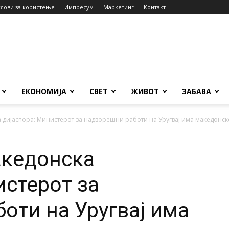
слови за користење
Импресум
Маркетинг
Контакт
ЕКОНОМИЈА
СВЕТ
ЖИВОТ
ЗАБАВА
 дијаспора: Министерот за надворешни работи на Уругвај има македонск
акедонска
истерот за
оти на Уругвај има