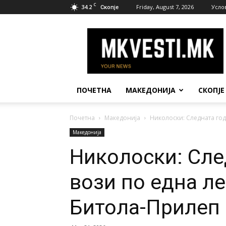
C
34.2
Friday, August 7, 2026
Усло
Скопје
МК
Вести
ПОЧЕТНА
МАКЕДОНИЈА
СКОПЈЕ
Почетна
Македонија
Николоски: Следната год
Македонија
Николоски: Сле
вози по една ле
Битола-Прилеп