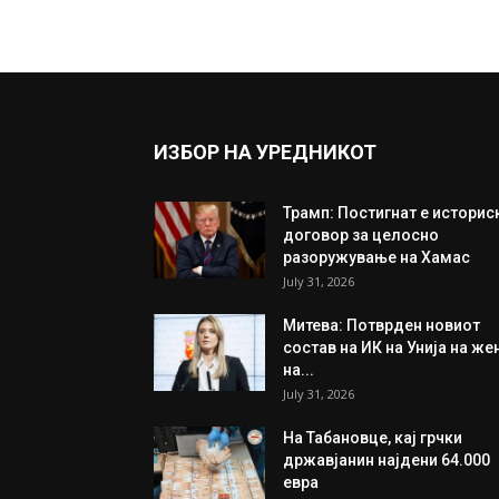
ИЗБОР НА УРЕДНИКОТ
Трамп: Постигнат е историс
договор за целосно
разоружување на Хамас
July 31, 2026
Митева: Потврден новиот
состав на ИК на Унија на же
на...
July 31, 2026
На Табановце, кај грчки
државјанин најдени 64.000
евра