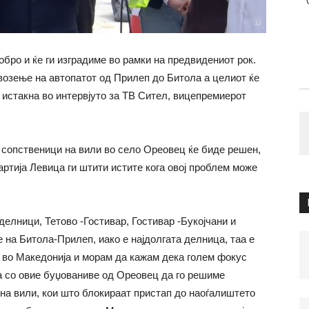
обро и ќе ги изградиме во рамки на предвидениот рок.
возење на автопатот од Прилеп до Битола а целиот ќе
, истакна во интервјуто за ТВ Сител, вицепремиерот
 сопственици на вили во село Ореовец ќе биде решен,
ртија Левица ги штити истите кога овој проблем може
 делници, Тетово -Гостивар, Гостивар -Букојчани и
на Битола-Прилеп, иако е најдолгата делница, таа е
и во Македонија и морам да кажам дека голем фокус
ва со овие буџованиве од Ореовец да го решиме
на вили, кои што блокираат пристап до наоѓалиштето