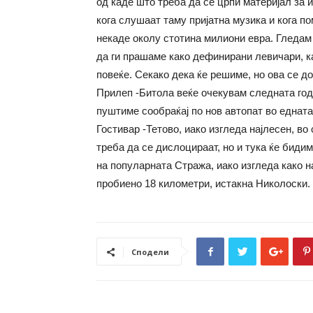
од каде што треба да се црпи материјал за 
кога слушаат таму пријатна музика и кога п
некаде околу стотина милиони евра. Гледам 
да ги прашаме како дефинирани левичари, к
повеќе. Секако дека ќе решиме, но ова се д
Прилеп -Битола веќе очекувам следната год
пуштиме сообраќај по нов автопат во едната
Гостивар -Тетово, иако изгледа најлесен, во
треба да се дислоцираат, но и тука ќе бидим
на популарната Стража, иако изгледа како н
пробиено 18 километри, истакна Николоски.
Сподели