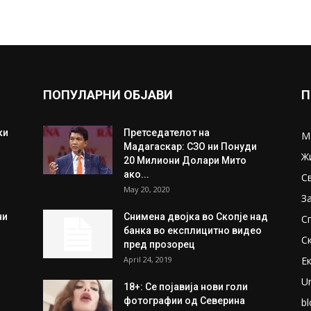
ПОПУЛАРНИ ОБЈАВИ
П
ки
Претседателот на
М
Мадагаскар: СЗО ни Понуди
Ж
20 Милиони Долари Мито
ако...
С
May 20, 2020
З
ни
Снимена двојка во Скопје над
С
банка во експлицитно видео
С
пред прозорец
April 24, 2019
Е
U
18+: Се појавија нови голи
фотографии од Северина
bl