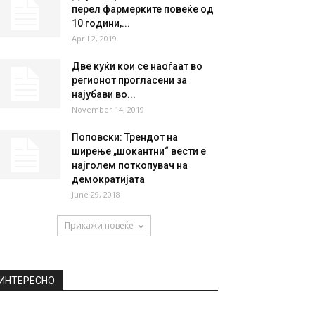
НАЈПОПУЛАРНО
Почина сопругата на
Слободан Милошевиќ
April 15, 2019
Директорот на Левис не ги
перел фармерките повеќе од
10 години,...
April 2, 2019
Две куќи кои се наоѓаат во
регионот прогласени за
најубави во...
November 14, 2019
Поповски: Трендот на