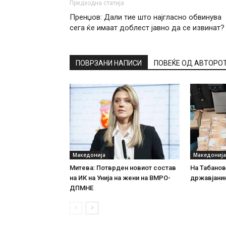
Предходна статија
Пренџов: Дали тие што најгласно обвинува
сега ќе имаат доблест јавно да се извинат?
ПОВРЗАНИ НАПИСИ
ПОВЕЌЕ ОД АВТОРО
Македонија
Македонија
Митева: Потврден новиот состав
На Табановц
на ИК на Унија на жени на ВМРО-
државјанин
ДПМНЕ