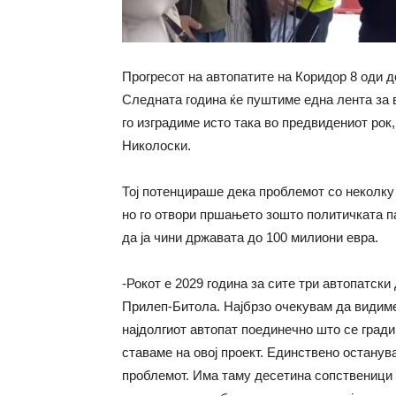
Прогресот на автопатите на Коридор 8 оди д
Следната година ќе пуштиме една лента за 
го изградиме исто така во предвидениот рок
Николоски.
Тој потенцираше дека проблемот со неколку
но го отвори пршањето зошто политичката па
да ја чини државата до 100 милиони евра.
-Рокот е 2029 година за сите три автопатски
Прилеп-Битола. Најбрзо очекувам да видиме 
најдолгиот автопат поединечно што се град
ставаме на овој проект. Единствено остану
проблемот. Има таму десетина сопственици 