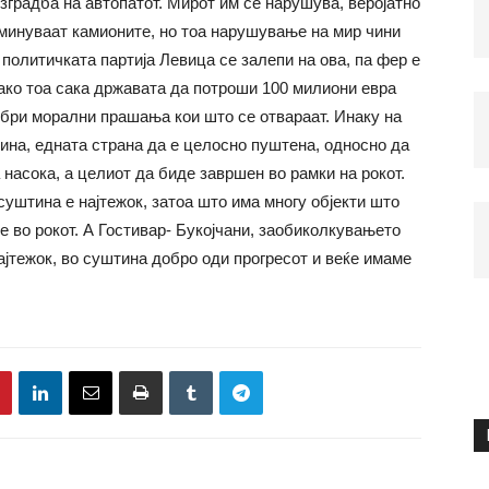
изградба на автопатот. Мирот им се нарушува, веројатно
оминуваат камионите, но тоа нарушување на мир чини
политичката партија Левица се залепи на ова, па фер е
ако тоа сака државатa да потроши 100 милиони евра
обри морални прашања кои што се отвараат. Инаку на
ина, едната страна да е целосно пуштена, односно да
 насока, а целиот да биде завршен во рамки на рокот.
 суштина е најтежок, затоа што има многу објекти што
е во рокот. А Гостивар- Букојчани, заобиколкувањето
ајтежок, во суштина добро оди прогресот и веќе имаме