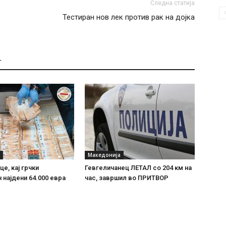
Следна статија
Тестиран нов лек против рак на дојка
Т
Македонија
е, кај грчки
Гевгеличанец ЛЕТАЛ со 204 км на
 најдени 64.000 евра
час, завршил во ПРИТВОР