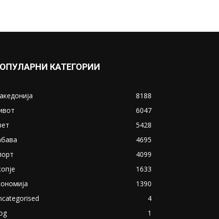
ОПУЛАРНИ КАТЕГОРИИ
акедонија
8188
ивот
6047
вет
5428
абава
4695
порт
4099
копје
1633
кономија
1390
ncategorised
4
og
1