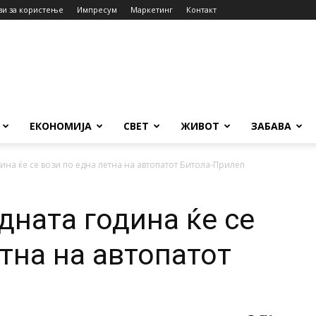
ви за користење
Импресум
Маркетинг
Контакт
ЕКОНОМИЈА
СВЕТ
ЖИВОТ
ЗАБАВА
ина ќе се вози по една летна на автопатот Битола-Прилеп
дната година ќе се
тна на автопатот