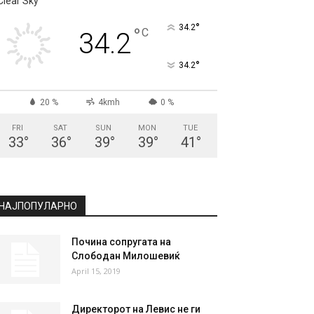
СКОПЈЕ
Clear Sky
°
34.2
°
C
34.2
°
34.2
20 %
4kmh
0 %
FRI
SAT
SUN
MON
TUE
33
°
36
°
39
°
39
°
41
°