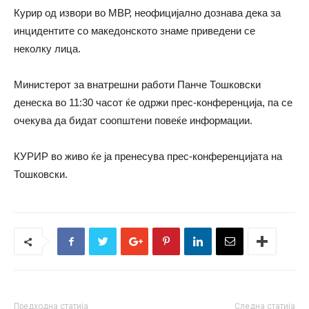
Курир од извори во МВР, неофицијално дознава дека за
инцидентите со македонското знаме приведени се
неколку лица.
Министерот за внатрешни работи Панче Тошковски
денеска во 11:30 часот ќе одржи прес-конференција, па се
очекува да бидат соопштени повеќе информации.
КУРИР во живо ќе ја пренесува прес-конференцијата на
Тошковски.
Предходна статија
Следна статија