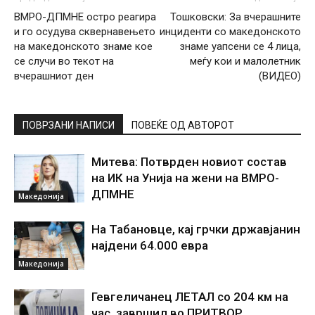
ВМРО-ДПМНЕ остро реагира
Тошковски: За вчерашните
и го осудува сквернавењето
инциденти со македонското
на македонското знаме кое
знаме уапсени се 4 лица,
се случи во текот на
меѓу кои и малолетник
вчерашниот ден
(ВИДЕО)
ПОВРЗАНИ НАПИСИ
ПОВЕЌЕ ОД АВТОРОТ
Митева: Потврден новиот состав
на ИК на Унија на жени на ВМРО-
ДПМНЕ
Македонија
На Табановце, кај грчки државјанин
најдени 64.000 евра
Македонија
Гевгеличанец ЛЕТАЛ со 204 км на
час, завршил во ПРИТВОР