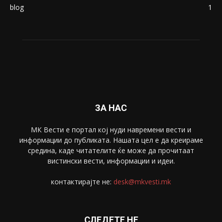
blog
1
ЗА НАС
МК Вести е портал коj нуди навремени вести и
информации до публиката. Нашата цел е да креираме
средина, каде читателите ќе може да прочитаат
вистински вести, информации и идеи.
контактирајте не:
desk@mkvesti.mk
СЛЕДЕТЕ НЕ