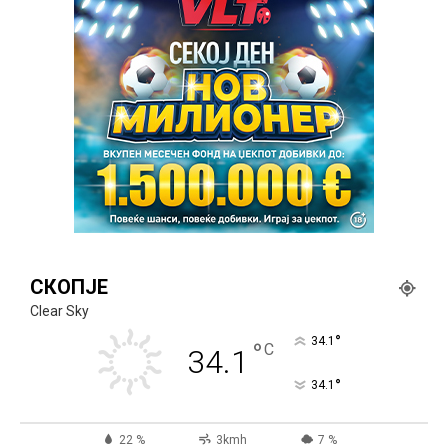
СКОПЈЕ
Clear Sky
°
34.1
°
C
34.1
°
34.1
22 %
3kmh
7 %