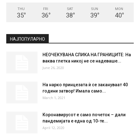
THU
FRI
SAT
SUN
MON
35
°
36
°
38
°
39
°
40
°
НАЈПОПУЛАРНО
НЕОЧЕКУВАНА СЛИКА НА ГРАНИЦИТЕ: На
ваква глетка никој не се надеваше...
June 26, 2020
На нарко принцезата ѝ се закануваат 40
години затвор! Имала само...
March 1, 2021
Коронавирусот е само почеток – дали
пандемијата е една од 10-те...
April 12, 2020