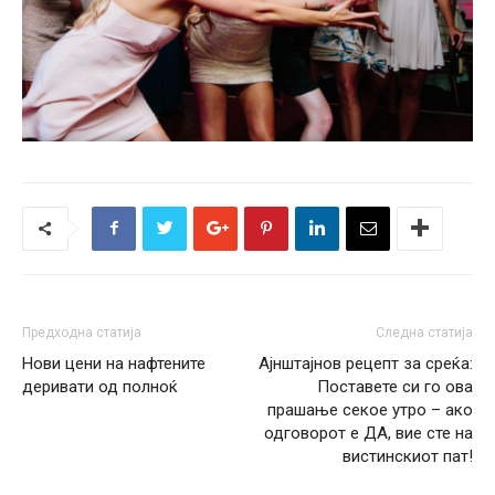
Предходна статија
Следна статија
Нови цени на нафтените
Ајнштајнов рецепт за среќа:
деривати од полноќ
Поставете си го ова
прашање секое утро – ако
одговорот е ДА, вие сте на
вистинскиот пат!