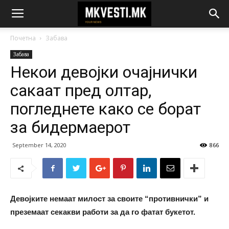
Почетна
Забава
Забава
Некои девојки очајнички
сакаат пред олтар,
погледнете како се борат
за бидермаерот
September 14, 2020
866
Девојките немаат милост за своите “противнички” и
преземаат секакви работи за да го фатат букетот.