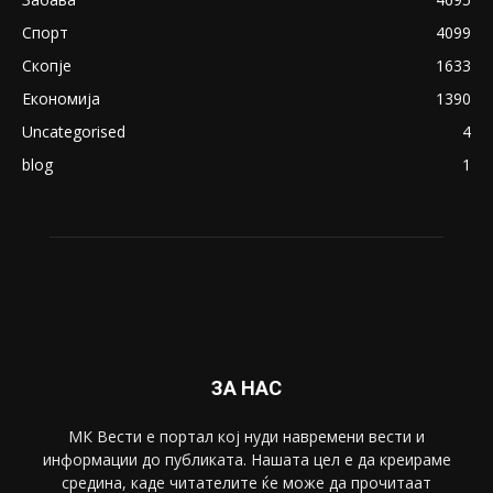
Спорт
4099
Скопје
1633
Економија
1390
Uncategorised
4
blog
1
ЗА НАС
МК Вести е портал коj нуди навремени вести и
информации до публиката. Нашата цел е да креираме
средина, каде читателите ќе може да прочитаат