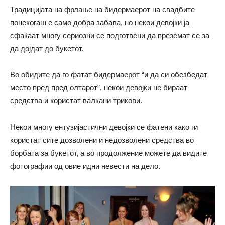
Традицијата на фрлање на бидермаерот на свадбите
понекогаш е само добра забава, но некои девојки ја
сфаќаат многу сериозни се подготвени да преземат се за
да дојдат до букетот.
Во обидите да го фатат бидермаерот “и да си обезбедат
место пред пред олтарот”, некои девојки не бираат
средства и користат валкани трикови.
Некои многу ентузијастични девојки се фатени како ги
користат сите дозволени и недозволени средства во
борбата за букетот, а во продолжение можете да видите
фотографии од овие идни невести на дело.