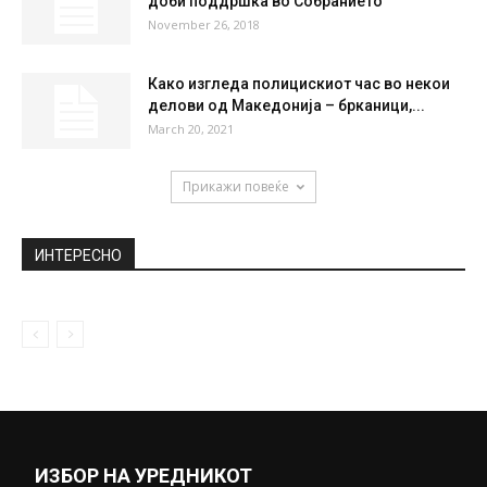
Македонија потешко од очекувањата
против Финска, го дофативме и седмото
Европско...
April 28, 2021
Исклучените од парно повеќе нема да
плаќаат надоместок
March 27, 2019
Законот за амнеститија за „27 април“ не
доби поддршка во Собранието
November 26, 2018
Како изгледа полицискиот час во некои
делови од Македонија – брканици,...
March 20, 2021
Прикажи повеќе