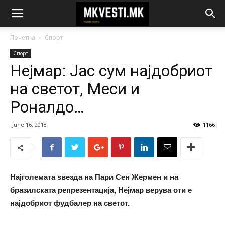
Почетна
Спорт
Спорт
Нејмар: Јас сум најдобриот
на светот, Меси и
Роналдо…
June 16, 2018
1166
Најголемата ѕвезда на Пари Сен Жермен и на
бразилската репрезентација, Нејмар верува оти е
најдобриот фудбалер на светот.