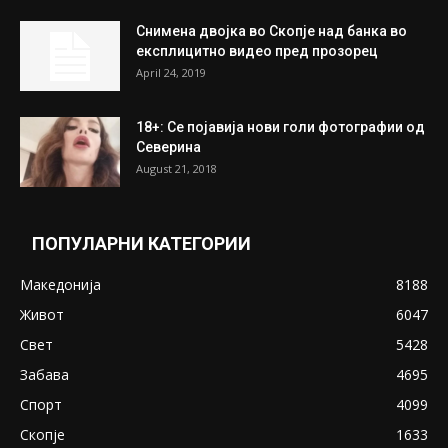
На Табановце, кај грчки државјанин
најдени 64.000 евра
July 31, 2026
ПОПУЛАРНИ ОБЈАВИ
Претседателот на Мадагаскар: СЗО ни
Понуди 20 Милиони Долари Мито ако...
May 20, 2020
Снимена двојка во Скопје над банка во
експлицитно видео пред прозорец
April 24, 2019
18+: Се појавија нови голи фотографии од
Северина
August 21, 2018