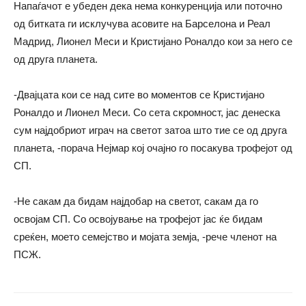
Напаѓачот е убеден дека нема конкуренција или поточно
од битката ги исклучува асовите на Барселона и Реал
Мадрид, Лионел Меси и Кристијано Роналдо кои за него се
од друга планета.
-Двајцата кои се над сите во моментов се Кристијано
Роналдо и Лионел Меси. Со сета скромност, јас денеска
сум најдобриот играч на светот затоа што тие се од друга
планета, -порача Нејмар кој очајно го посакува трофејот од
СП.
-Не сакам да бидам најдобар на светот, сакам да го
освојам СП. Со освојување на трофејот јас ќе бидам
среќен, моето семејство и мојата земја, -рече членот на
ПСЖ.