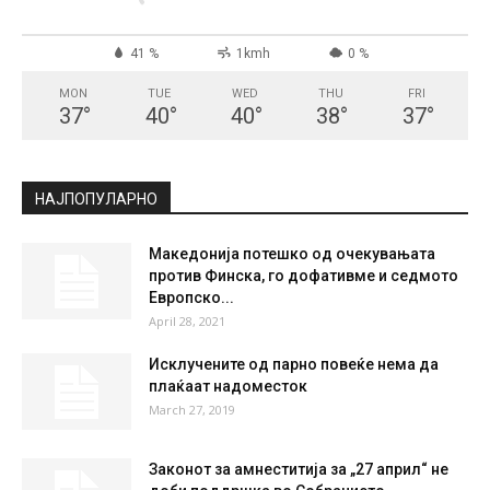
СКОПЈЕ
Clear Sky
°
27.6
°
C
27.6
°
27.6
41 %
1kmh
0 %
MON
TUE
WED
THU
FRI
37
°
40
°
40
°
38
°
37
°
НАЈПОПУЛАРНО