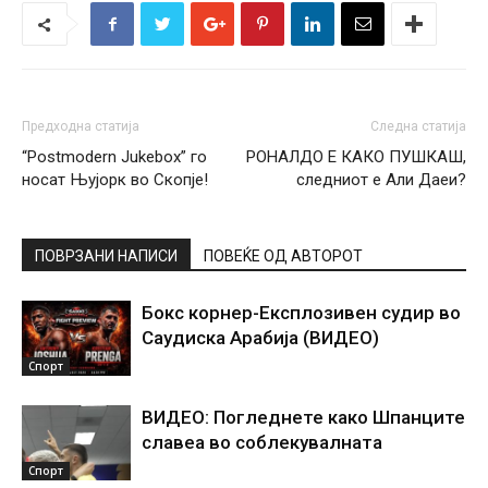
Предходна статија
Следна статија
“Postmodern Jukebox” го
РОНАЛДО Е КАКО ПУШКАШ,
носат Њујорк во Скопје!
следниот е Али Даеи?
ПОВРЗАНИ НАПИСИ
ПОВЕЌЕ ОД АВТОРОТ
Бокс корнер-Експлозивен судир во
Саудиска Арабија (ВИДЕО)
Спорт
ВИДЕО: Погледнете како Шпанците
славеа во соблекувалната
Спорт