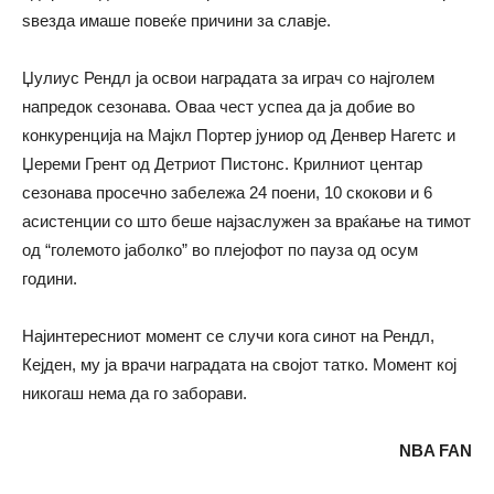
ѕвезда имаше повеќе причини за славје.
Џулиус Рендл ја освои наградата за играч со најголем
напредок сезонава. Оваа чест успеа да ја добие во
конкуренција на Мајкл Портер јуниор од Денвер Нагетс и
Џереми Грент од Детриот Пистонс. Крилниот центар
сезонава просечно забележа 24 поени, 10 скокови и 6
асистенции со што беше најзаслужен за враќање на тимот
од “големото јаболко” во плејофот по пауза од осум
години.
Најинтересниот момент се случи кога синот на Рендл,
Кејден, му ја врачи наградата на својот татко. Момент кој
никогаш нема да го заборави.
NBA FAN