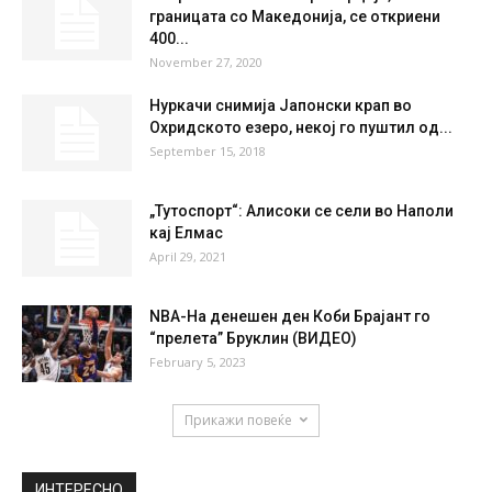
границата со Македонија, се откриени
400...
November 27, 2020
Нуркачи снимија Јапонски крап во
Охридското езеро, некој го пуштил од...
September 15, 2018
„Тутоспорт“: Алисоки се сели во Наполи
кај Елмас
April 29, 2021
NBA-На денешен ден Коби Брајант го
“прелета” Бруклин (ВИДЕО)
February 5, 2023
Прикажи повеќе
ИНТЕРЕСНО