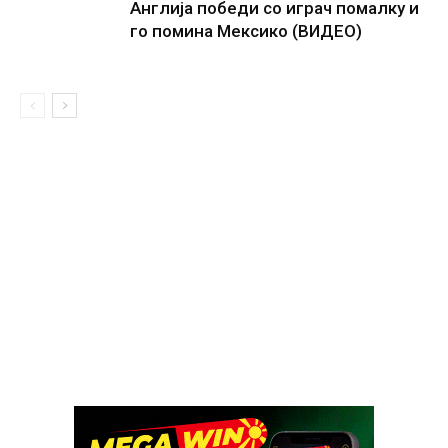
Англија победи со играч помалку и
го помина Мексико (ВИДЕО)