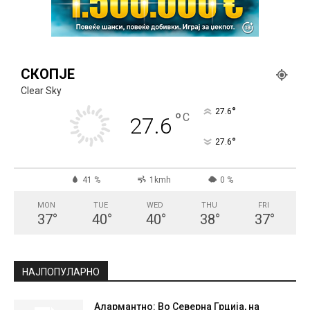
СКОПЈЕ
Clear Sky
°
27.6
°
C
27.6
°
27.6
41 %
1kmh
0 %
MON
TUE
WED
THU
FRI
37
°
40
°
40
°
38
°
37
°
НАЈПОПУЛАРНО
Алармантно: Во Северна Грција, на