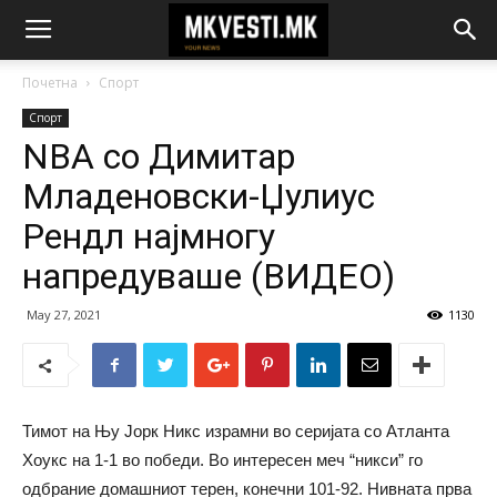
Почетна
Спорт
Спорт
NBA со Димитар
Младеновски-Џулиус
Рендл најмногу
напредуваше (ВИДЕО)
May 27, 2021
1130
Тимот на Њу Јорк Никс израмни во серијата со Атланта
Хоукс на 1-1 во победи. Во интересен меч “никси” го
одбрание домашниот терен, конечни 101-92. Нивната прва