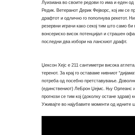
Луизиана во своите редови го има и еден од
Редик. Ветеранот Дерик Фејворс, кој им се п
драфтот и одлично го пополнува рекетот. Ни
резервни играчи како секој тим што само би
вонсериско висок потенцијал и страшен офа
последни два избори на ланскиот драфт.
Џексон Хејс e 211 сантиметри висока атлета,
теренот. За крај го оставаме нивниот “дијам
потреба од посебно претставување. Доволно
(единствениот) ЛеБрон Џејмс. Њу Орлеанс и
прогнози се тим кој (доколку остане здрав) 
Уживајте во најубавите моменти од идните 