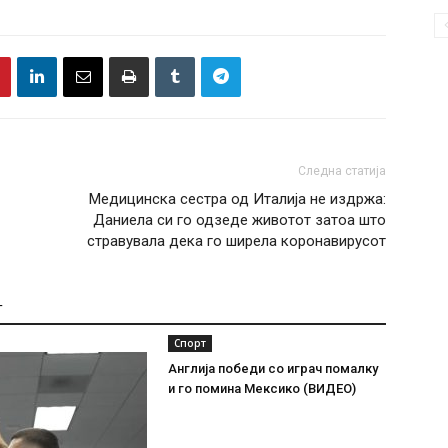
Следна статија
Медицинска сестра од Италија не издржа:
Даниела си го одзеде животот затоа што
стравувала дека го ширела коронавирусот
Т
Спорт
Англија победи со играч помалку
и го помина Мексико (ВИДЕО)