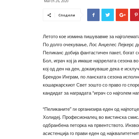
March 26, 2020
Сподели
Летото кое измина пишувавме за најголемата
По долго очекување, Лос Анџелес Лејкерс д
Пеликанс добија фантастичен пакет, богат с
Бол, играч кој ја имаше најзрелата сезона в
кој од ден на ден, докажуваше дека е исклуч
Брендон Инграм, по ланската сезона исполне
кошаркарскиот Свет зошто со право го спор
кандидат за наградата “играч со најголем на
“Пеликаните” ги организира еден од најпотц
Холидеј. Професионалец во вистинска смисла
одбранбена петорка на првентството. Инзво
асистенција го прави еден од најквалитетнит