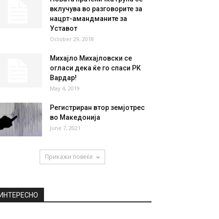
НАЈПОПУЛАРНО
Заглавените деца во
пештерата во Тајланд се уште
не се подготвени...
July 7, 2018
Новата пратеничка група се
вклучува во разговорите за
нацрт-амандманите за
Уставот
October 29, 2018
Михајло Михајловски се
огласи дека ќе го спаси РК
Вардар!
May 4, 2019