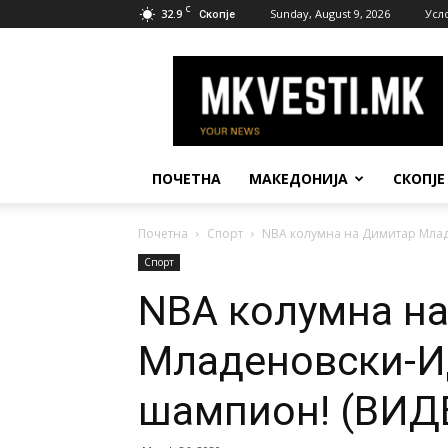
C
32.9
Sunday, August 9, 2026
Усл
Скопје
МК
Вести
ПОЧЕТНА
МАКЕДОНИЈА
СКОПЈЕ
Почетна
Спорт
NBA колумна на Димитар Мла
Спорт
NBA колумна н
Младеновски-И
шампион! (ВИД