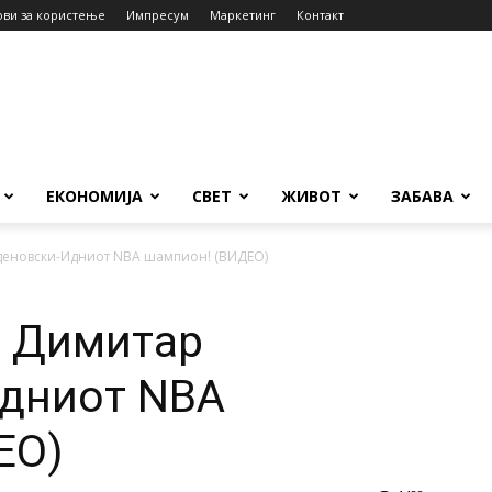
ови за користење
Импресум
Маркетинг
Контакт
ЕКОНОМИЈА
СВЕТ
ЖИВОТ
ЗАБАВА
деновски-Идниот NBA шампион! (ВИДЕО)
а Димитар
дниот NBA
ЕО)