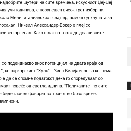
 најдобрите шутери на сите времиња, искусниот Џеј-Џеј
риклучи годинава, е поранешен висок трет избор на
коло Мели, италианскиот снајпер, помош од клупата за
 посакал. Никеил Александер-Вокер е плеј со
нзивен арсенал. Како шлаг на торта дојдоа нивните
 со поденднакво виок потенцијал на двата краја од
ат”, кошаркарскиот “Хулк” – Зион Вилијамсон за кој нема
 е да се спомне податокот дека го споредуваат со
маат повеќе од светла иднина. “Пеликаните” по сите
ке биде главен фаворит за тронот во брзо време.
шампиони.