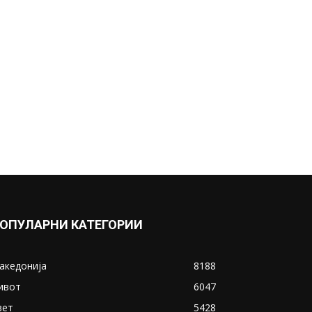
ОПУЛАРНИ КАТЕГОРИИ
акедонија
8188
ивот
6047
вет
5428