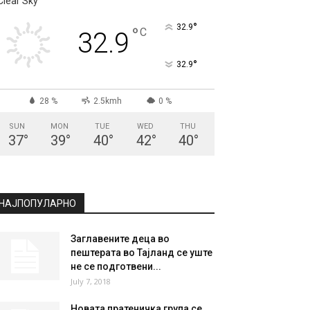
СКОПЈЕ
Clear Sky
°
32.9
°
C
32.9
°
32.9
28 %
2.5kmh
0 %
SUN
MON
TUE
WED
THU
37
°
39
°
40
°
42
°
40
°