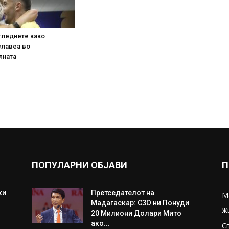
гледнете како
славеа во
лната
ПОПУЛАРНИ ОБЈАВИ
П
ки
Претседателот на
М
Мадагаскар: СЗО ни Понуди
Ж
20 Милиони Долари Мито
ако...
С