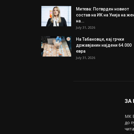
Митева: Потврден новиот
состав на ИК на Унија на же
на...
July 31, 2026
На Табановце, кај грчки
државјанин најдени 64.000
евра
July 31, 2026
ЗА
МК В
до п
чита