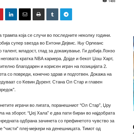
1488
 трампа која се случи во последните неколку години.
обија супер ѕвезда во Ентони Дејвис. Њу Орлеанс
о талент, младост, глад за докажување. Ги добија Лонзо
о неговата кратка NBA кариера. Дојде и бекот Џош Харт,
ително благодарен и корисен играч на позицијата 2.
та со повреди, конечно здрав и подготвен. Докажа на
едуваат со Кевин Дурент. Стана Ол Стар и главен
предок”.
енетите играчи во лигата, поранешниот “Ол Стар”, Џру
 на зборот. “Џеј Хала” е два пати биран во најдобрата
нредната одбрана зачинета со префинетото чувство за
е “чисти” плеј-мејкери на денешницата. Тимот од