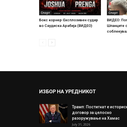
Спорт
Спорт
Бокс корнер-Експлозивен судир
ВИДЕО: По
во Саудиска Арабија (ВИДЕО)
Шпанците 
соблекува
ИЗБОР НА УРЕДНИКОТ
Трамп: Постигнат е историс
договор за целосно
разоружување на Хамас
July 31, 2026