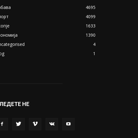
абава
4695
порт
4099
копје
1633
кономија
1390
ncategorised
4
og
1
ЛЕДЕТЕ НЕ