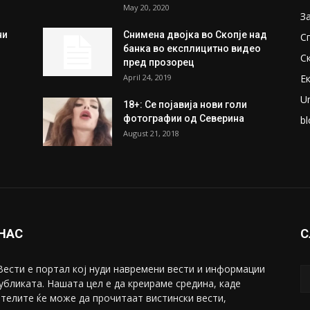
May 20, 2020
З
ни
Снимена двојка во Скопје над
С
банка во експлицитно видео
С
пред прозорец
April 24, 2019
Е
U
18+: Се појавија нови голи
фотографии од Северина
bl
August 21, 2018
 НАС
С
ести е портал коj нуди навремени вести и информации
убликата. Нашата цел е да креираме средина, каде
телите ќе може да прочитаат вистински вести,