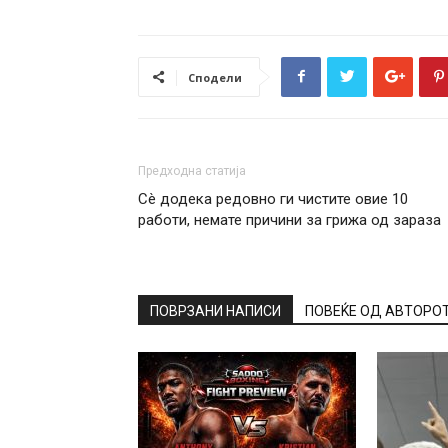
Сподели
Предходна статија
Сè додека редовно ги чистите овие 10
работи, немате причини за грижа од зараза
ПОВРЗАНИ НАПИСИ
ПОВЕЌЕ ОД АВТОРО