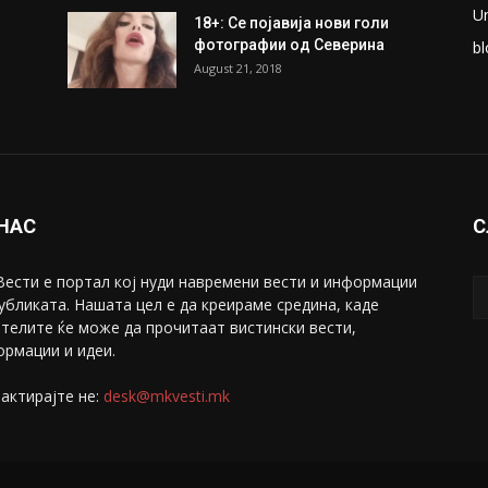
U
18+: Се појавија нови голи
фотографии од Северина
bl
August 21, 2018
 НАС
С
ести е портал коj нуди навремени вести и информации
убликата. Нашата цел е да креираме средина, каде
телите ќе може да прочитаат вистински вести,
рмации и идеи.
актирајте не:
desk@mkvesti.mk