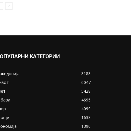
ОПУЛАРНИ КАТЕГОРИИ
акедонија
8188
ивот
6047
вет
5428
абава
4695
порт
4099
копје
1633
кономија
1390