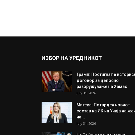
ИЗБОР НА УРЕДНИКОТ
Трамп: Постигнат е историс
договор за целосно
разоружување на Хамас
July 31, 2026
Митева: Потврден новиот
состав на ИК на Унија на же
на...
July 31, 2026