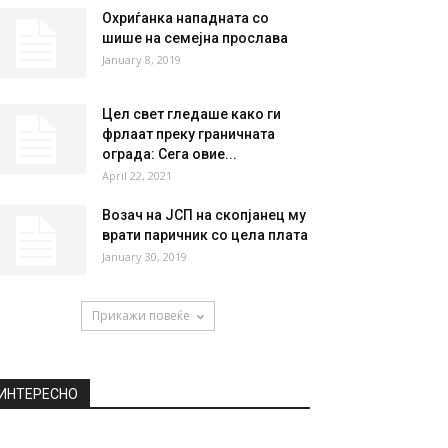
Охриѓанка нападната со
шише на семејна прослава
January 8, 2019
Цел свет гледаше како ги
фрлаат преку граничната
ограда: Сега овие...
April 22, 2021
Возач на ЈСП на скопјанец му
врати паричник со цела плата
January 30, 2019
Прикажи повеќе
ИНТЕРЕСНО