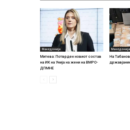
Македонија
Македонија
Митева: Потврден новиот состав
На Табановц
на ИК на Унија на жени на ВМРО-
државјанин
ДПМНЕ