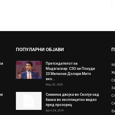
ПОПУЛАРНИ ОБЈАВИ
П
ки
Претседателот на
М
Мадагаскар: СЗО ни Понуди
Ж
20 Милиони Долари Мито
ако...
С
May 20, 2020
З
ни
Снимена двојка во Скопје над
С
банка во експлицитно видео
С
пред прозорец
April 24, 2019
Е