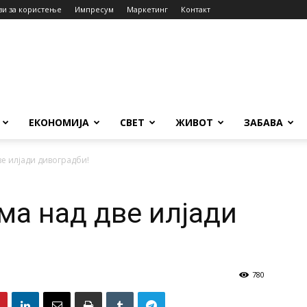
ви за користење
Импресум
Маркетинг
Контакт
ЕКОНОМИЈА
СВЕТ
ЖИВОТ
ЗАБАВА
ве илјади дивоградби!
ма над две илјади
780