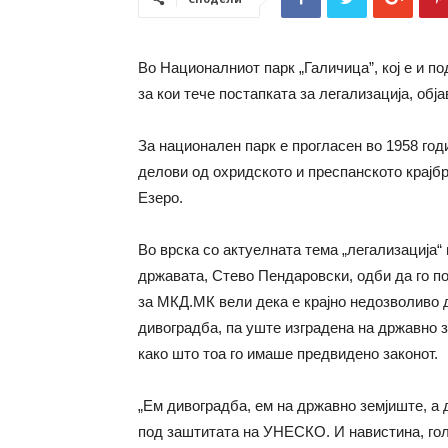
Во Националниот парк „Галичица”, кој е и п
за кои тече постапката за легализација, обј
За национален парк е прогласен во 1958 го
делови од охридското и преспанското крајбр
Езеро.
Во врска со актуелната тема „легализација“
државата, Стево Пендаровски, одби да го п
за МКД.МК вели дека е крајно недозволиво 
дивоградба, па уште изградена на државно з
како што тоа го имаше предвидено законот.
„Ем дивоградба, ем на државно земјиште, а 
под заштитата на УНЕСКО. И навистина, голе