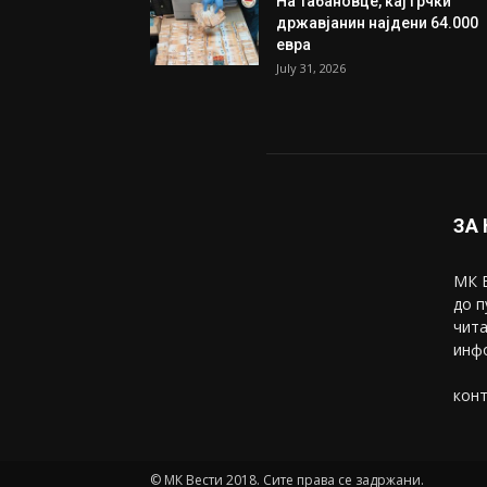
На Табановце, кај грчки
државјанин најдени 64.000
евра
July 31, 2026
ЗА
МК В
до п
чита
инфо
конт
© МК Вести 2018. Сите права се задржани.