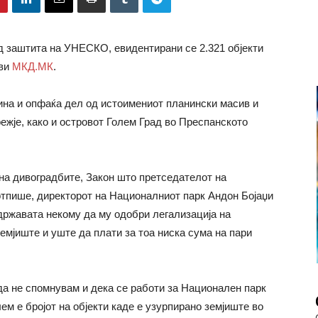
од заштита на УНЕСКО, евидентирани се 2.321 објекти
ави
МКД.МК
.
дина и опфаќа дел од истоимениот планински масив и
ежје, како и островот Голем Град во Преспанското
 на дивоградбите, Закон што претседателот на
отпише, директорот на Националниот парк Андон Бојаџи
државата некому да му одобри легализација на
емјиште и уште да плати за тоа ниска сума на пари
да не спомнувам и дека се работи за Национален парк
м е бројот на објекти каде е узурпирано земјиште во