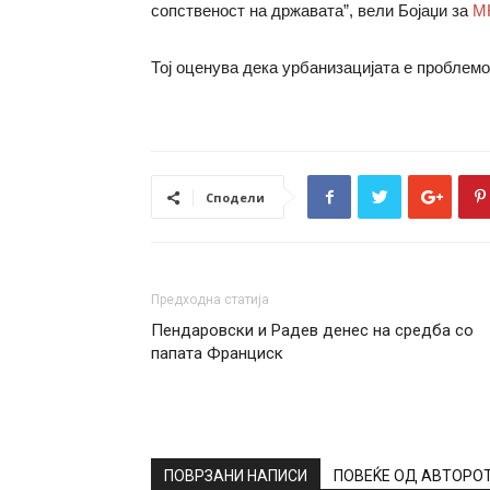
сопственост на државата”, вели Бојаџи за
М
Тој оценува дека урбанизацијата е проблемо
Сподели
Предходна статија
Пендаровски и Радев денес на средба со
папата Франциск
ПОВРЗАНИ НАПИСИ
ПОВЕЌЕ ОД АВТОРО