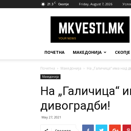
C
21.3
Friday, August 7, 2026
Усло
Скопје
МК
Вести
ПОЧЕТНА
МАКЕДОНИЈА
СКОПЈЕ
Почетна
Македонија
На „Галичица“ има над д
Македонија
На „Галичица“ и
дивоградби!
May 27, 2021
Сподели