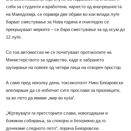
соби за студенти и вработени, најчесто од внатрешноста
на Македонија, се појавија две објави во кои млади луѓе
бараат сместување за Нова година и очигледно се
прекршуваат мерките – се бара сместување за од осум до
12 луѓе.
Со тоа автоматски не се почитуваат протоколите на
Министерството за здравство, каде е забрането
групирање на повеќе од четири лица на отворен простор.
А само пред неколку дена, токсикологот Нико Беќаровски
апелираше да се избегнат сите прослави за празниците,
за во лето да имаме „мир во куќа“.
„Жртвувајте ги претстојните слави, новогодишни и
божикни собирања, за спокојно и безгрижно да го
дочекаме следното лето“, порача Беќаровски.