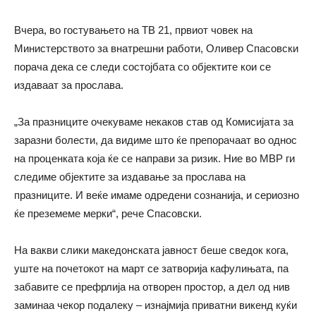
Вчера, во гостувањето на ТВ 21, првиот човек на
Министерството за внатрешни работи, Оливер Спасовски
порача дека се следи состојбата со објектите кои се
издаваат за прослава.
„За празниците очекуваме некаков став од Комисијата за
заразни болести, да видиме што ќе препорачаат во однос
на проценката која ќе се направи за ризик. Ние во МВР ги
следиме објектите за издавање за прослава на
празниците. И веќе имаме одредени сознанија, и сериозно
ќе преземеме мерки“, рече Спасовски.
На вакви слики македонската јавност беше сведок кога,
уште на почетокот на март се затворија кафулињата, па
забавите се префрлија на отворен простор, а дел од нив
заминаа чекор подалеку – изнајмија приватни викенд куќи