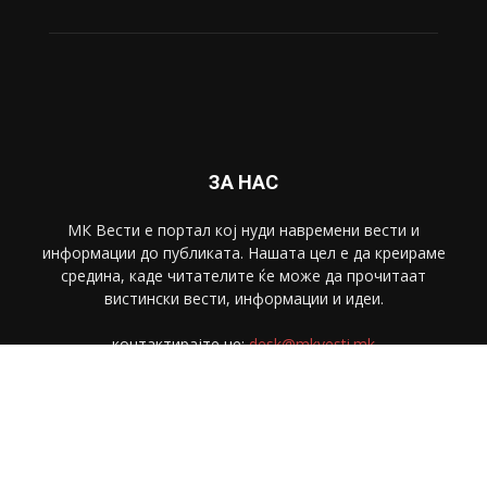
ЗА НАС
МК Вести е портал коj нуди навремени вести и
информации до публиката. Нашата цел е да креираме
средина, каде читателите ќе може да прочитаат
вистински вести, информации и идеи.
контактирајте не:
desk@mkvesti.mk
СЛЕДЕТЕ НЕ