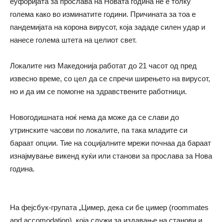
еуфоријата за прослава на Новата година не е толку
голема како во изминатите години. Причината за тоа е
пандемијата на корона вирусот, која зададе силен удар и
нанесе голема штета на целиот свет.
Локалите низ Македонија работат до 21 часот од пред
извесно време, со цел да се спречи ширењето на вирусот,
но и да им се помогне на здравствените работници.
Новогодишната ноќ нема да може да се слави до
утринските часови по локалите, па така младите си
бараат опции. Тие на социјалните мрежи почнаа да бараат
изнајмување викенд куќи или станови за прослава за Нова
година.
На фејсбук-групата „Цимер, дека си бе цимер (roommates
and accomodation), која служи за издавање на станови и