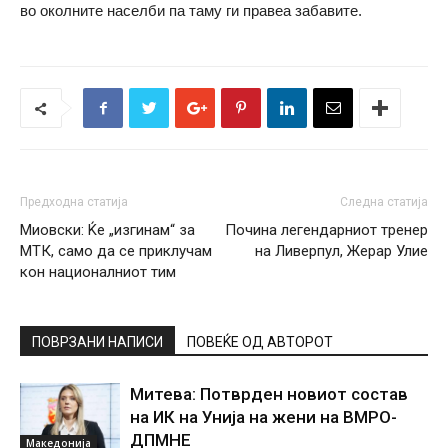
во околните населби па таму ги правеа забавите.
Предходна статија
Следна статија
Миовски: Ќе „изгинам“ за
Почина легендарниот тренер
МТК, само да се приклучам
на Ливерпул, Жерар Улие
кон националниот тим
ПОВРЗАНИ НАПИСИ
ПОВЕЌЕ ОД АВТОРОТ
Митева: Потврден новиот состав
на ИК на Унија на жени на ВМРО-
ДПМНЕ
Македонија