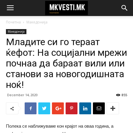
Почетна
Македонија
Македонија
Младите си го тераат
ќефот: На социјални мрежи
почнаа да бараат вили или
станови за новогодишната
ноќ!
December 14, 2020
855
Полека се наближуваме кон крајот на оваа година, а