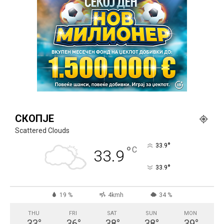
СКОПЈЕ
Scattered Clouds
°
33.9
°
C
33.9
°
33.9
19 %
4kmh
34 %
THU
FRI
SAT
SUN
MON
33
°
36
°
38
°
38
°
39
°