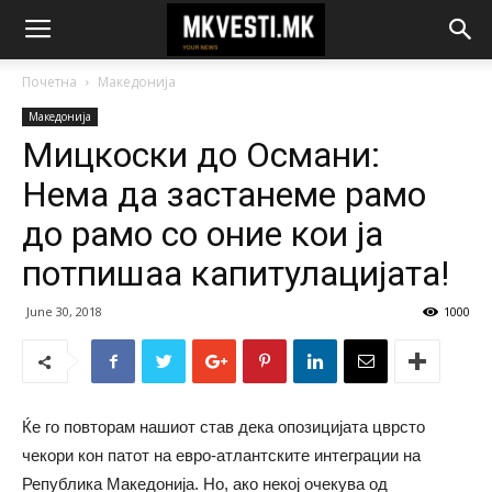
Почетна
Македонија
Македонија
Мицкоски до Османи:
Нема да застанеме рамо
до рамо со оние кои ја
потпишаа капитулацијата!
June 30, 2018
1000
Ќе го повторам нашиот став дека опозицијата цврсто
чекори кон патот на евро-атлантските интеграции на
Република Македонија. Но, ако некој очекува од