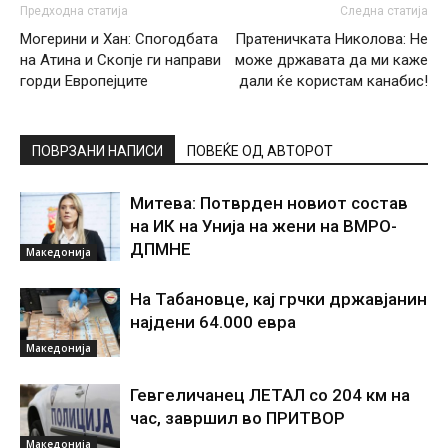
Предходна статија
Следна статија
Могерини и Хан: Спогодбата
Пратеничката Николова: Не
на Атина и Скопје ги направи
може државата да ми каже
горди Европејците
дали ќе користам канабис!
ПОВРЗАНИ НАПИСИ
ПОВЕЌЕ ОД АВТОРОТ
Митева: Потврден новиот состав
на ИК на Унија на жени на ВМРО-
ДПМНЕ
Македонија
На Табановце, кај грчки државјанин
најдени 64.000 евра
Македонија
Гевгеличанец ЛЕТАЛ со 204 км на
час, завршил во ПРИТВОР
Македонија