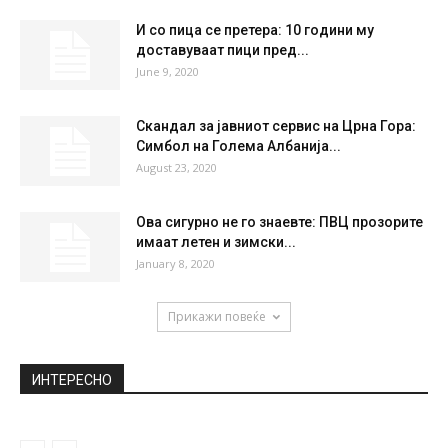
И со пица се претера: 10 години му
доставуваат пици пред...
June 9, 2020
Скандал за јавниот сервис на Црна Гора:
Симбол на Голема Албанија...
August 23, 2020
Ова сигурно не го знаевте: ПВЦ прозорите
имаат летен и зимски...
January 8, 2020
Прикажи повеќе
ИНТЕРЕСНО