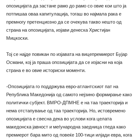
опозицијата да застане рамо до рамо со овие кои што ја
потпишаа оваа капитулација, тогаш во најмала рака е
премногу претенциозно да се очекува такво нешто од
страна на опозицијата, изјави денеска Христијан
Мицкоски.
Тој се најде повикан по изјавата на вицепремиерот Бујар
Османи, кој ја праша опозицијата да се изјасни на која
страна е во овие историски моменти.
-Опозицијата го поддржува евро-атлантскиот пат на
Република Македонија од самото нејзино формирање како
политички субјект. ВМРО-ДПМНЕ е на таа траекторија и
нема отстапување од таа траекторија. Но, истовремено
опозицијата е свесна дека во услови кога целата
македонска јавност и меѓународна заедница гледа како
премиерот бара мито од повеќе 100-тици илјади евра, кога