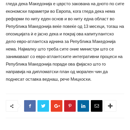
гледа дека Македонија е цврсто закована на дното по сите
економски параметри во Европа, кога гледа дека нема
реформи по ниту еден основ и во ниту една област во
Република Македонија веќе повеќе од 13 месеци, тогаш на
опозицијата ѝ е јасно дека и покрај ова капитулантско
дело евро-атлантска иднина за Република Македонија
нема. Најмалку што треба сите оние министри што се
занимаваат со евро-атлантските интегративни процеси на
Република Македонија поради ова фијаско што го
направија на дипломатски план од морален чин да
поднесат оставка веднаш, рече Мицкоски.