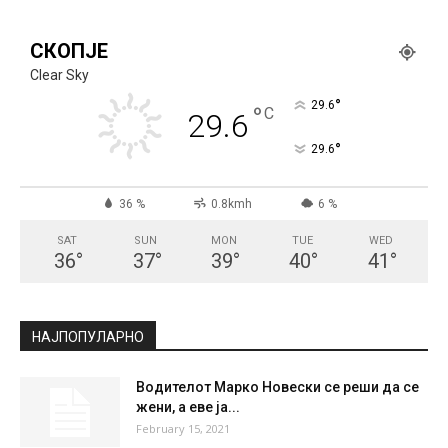
СКОПЈЕ
Clear Sky
°
29.6
°
C
29.6
°
29.6
36 %
0.8kmh
6 %
SAT
SUN
MON
TUE
WED
36
°
37
°
39
°
40
°
41
°
НАЈПОПУЛАРНО
Водителот Марко Новески се реши да се
жени, а еве ја...
February 15, 2021