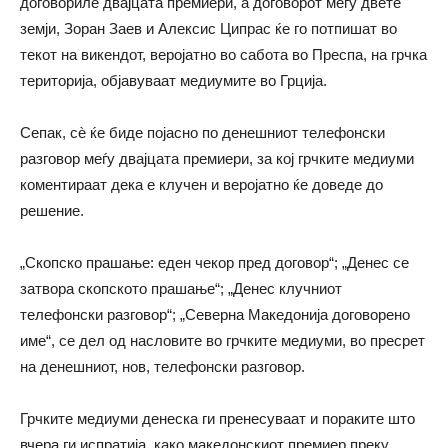
договориле двајцата премиери, а договорот меѓу двете
земји, Зоран Заев и Алексис Ципрас ќе го потпишат во
текот на викендот, веројатно во сабота во Преспа, на грчка
територија, објавуваат медиумите во Грција.
Сепак, сѐ ќе биде појасно по денешниот телефонски
разговор меѓу двајцата премиери, за кој грчките медиуми
коментираат дека е клучен и веројатно ќе доведе до
решение.
„Скопско прашање: еден чекор пред договор“; „Денес се
затвора скопското прашање“; „Денес клучниот
телефонски разговор“; „Северна Македонија договорено
име“, се дел од насловите во грчките медиуми, во пресрет
на денешниот, нов, телефонски разговор.
Грчките медиуми денеска ги пренесуваат и пораките што
вчера ги испратија, како македонскиот премиер преку