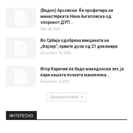
(Видео) Арсовски: Ќе профитира ли
министерката Нина Ангеловска од
спорниот ДУП...
May 28, 2020
Во Србија одобрена вакцината на
„Фајзер“, првите дози од 21 декември
December 18, 2020
Игор Каричиќ ќе биде македонски зет, ја
ќари нашата позната манекенка...
November 5, 2019
Прикажи повеќе
ИНТЕРЕСНО