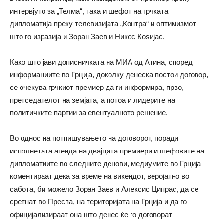
интервјуто за „Телма“, така и шефот на грчката
дипломатија преку телевизијата „Контра“ и оптимизмот
што го изразија и Зоран Заев и Никос Коѕијас.
Како што јави дописничката на МИА од Атина, според
информациите во Грција, доколку денеска постои договор,
се очекува грчкиот премиер да ги информира, прво,
претседателот на земјата, а потоа и лидерите на
политичките партии за евентуалното решение.
Во однос на потпишувањето на договорот, поради
исполнетата агенда на двајцата премиери и шефовите на
дипломатиите во следните денови, медиумите во Грција
коментираат дека за време на викендот, веројатно во
сабота, би можело Зоран Заев и Алексис Ципрас, да се
сретнат во Преспа, на територијата на Грција и да го
официјализираат она што денес ќе го договорат