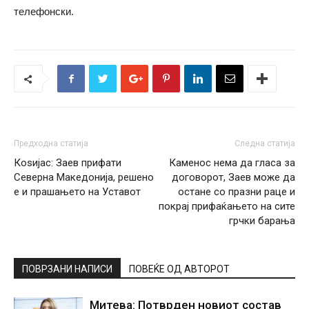
телефонски.
Предходна статија
Следна статија
Коѕијас: Заев прифати
Каменос нема да гласа за
Северна Македонија, решено
договорот, Заев може да
е и прашањето на Уставот
остане со празни раце и
покрај прифаќањето на сите
грчки барања
ПОВРЗАНИ НАПИСИ
ПОВЕЌЕ ОД АВТОРОТ
Митева: Потврден новиот состав