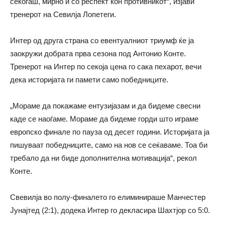
секогаш, мирно и со респект кон противникот“, изјави
тренерот на Севилја Лопетеги.
Интер од друга страна со евентуалниот триумф ќе ја
заокружи добрата прва сезона под Антонио Конте.
Тренерот на Интер по секоја цена го сака пехарот, вечи
дека историјата ги памети само победниците.
„Мораме да покажаме ентузијазам и да бидеме свесни
каде се наоѓаме. Мораме да бидеме горди што играме
европско финале по пауза од десет години. Историјата ја
пишуваат победниците, само на нов се сеќаваме. Тоа би
требало да ни биде дополнителна мотивација“, рекол
Конте.
Свевилја во полу-финалето го елиминираше Манчестер
Јунајтед (2:1), додека Интер го декласира Шахтјор со 5:0.