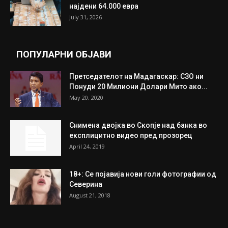
Трамп: Постигнат е историски договор за
целосно разоружување на Хамас
July 31, 2026
Митева: Потврден новиот состав на ИК на
Унија на жени на...
July 31, 2026
На Табановце, кај грчки државјанин
најдени 64.000 евра
July 31, 2026
ПОПУЛАРНИ ОБЈАВИ
Претседателот на Мадагаскар: СЗО ни
Понуди 20 Милиони Долари Мито ако...
May 20, 2020