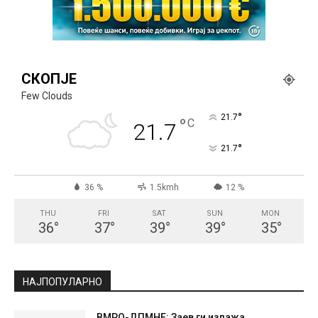
СКОПЈЕ
Few Clouds
°
21.7
°
C
21.7
°
21.7