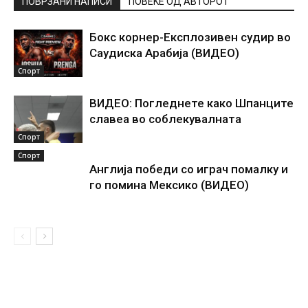
ПОВРЗАНИ НАПИСИ
ПОВЕЌЕ ОД АВТОРОТ
Бокс корнер-Експлозивен судир во
Саудиска Арабија (ВИДЕО)
Спорт
ВИДЕО: Погледнете како Шпанците
славеа во соблекувалната
Спорт
Спорт
Англија победи со играч помалку и
го помина Мексико (ВИДЕО)