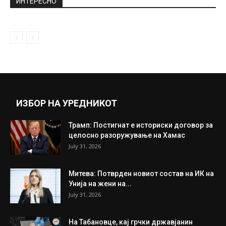
повредени пет лица
April 4, 2019
Не би ни претпоставиле дека е таа: Еве
како изгледаше Симона...
October 22, 2020
Прикажи повеќе
ИНТЕРЕСНО
ИЗБОР НА УРЕДНИКОТ