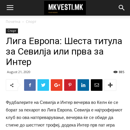
Почетна
Спорт
Спорт
Лига Европа: Шеста титула
за Севилја или прва за
Интер
August 21, 2020
885
Фудбалерите на Севилја и Интер вечерва во Келн ќе се
борат за пехарот во Лига Европа. Севилја е најтрофејниот
клуб во ова натпреварување, вечерва ќе се обиде да
стигне до шесттиот трофеј, додека Интер прв пат игра