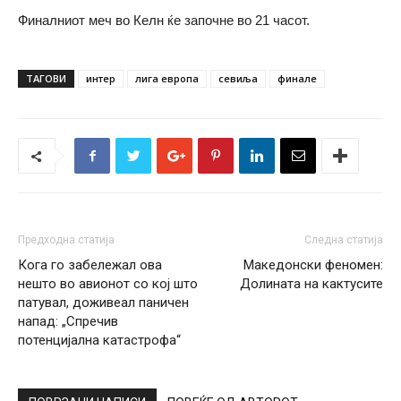
Финалниот меч во Келн ќе започне во 21 часот.
ТАГОВИ
интер
лига европа
севиља
финале
Предходна статија
Следна статија
Кога го забележал ова
Македонски феномен:
нешто во авионот со кој што
Долината на кактусите
патувал, доживеал паничен
напад: „Спречив
потенцијална катастрофа“