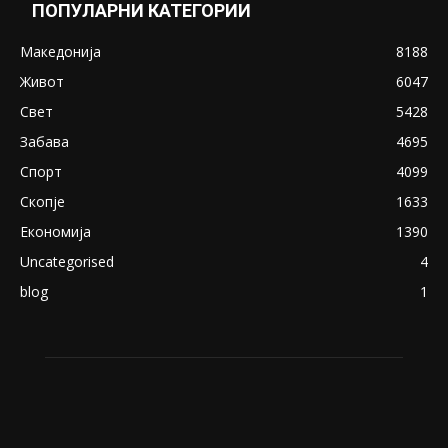
Снимена двојка во Скопје над банка во
експлицитно видео пред прозорец
April 24, 2019
18+: Се појавија нови голи фотографии од
Северина
August 21, 2018
ПОПУЛАРНИ КАТЕГОРИИ
Македонија
8188
Живот
6047
Свет
5428
Забава
4695
Спорт
4099
Скопје
1633