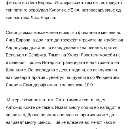
финале во Лига Европа. Италијанскиот тим низ историјата
три пати го освојувал Купот на УЕФА, натпреварување од
кое настана Лига Европа.
Севилја имаа максимален ефект во финалните мечеви во
Лига Европа, а два пати до трофејот играчите на клубот од
Андалузија доаѓале по изведувањето на пенали, против
Еспањол и Бенфика. Тимот на Хулен Лопетеги можеби не
е фаворит против Интер но традицијата е на страната на
Шпанците. Во последните десет години, со исклучок на
натпреварот против Јувентус, во дуелите со Фиорентина,
Лацио и Сампдорија имаат гол разлика 10:0.
„Интер е комплетен тим. Сите тимови кои ги водел
Антонио Конте се такви. Имаат многу опции во нападот, а
нивната одбрана не им дозволува на противниците да
направат многу шанси. Ние ќе влеземе во мечот како и