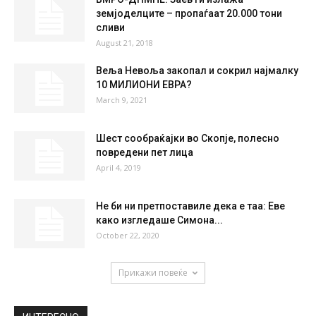
36 %
1.5kmh
12 %
THU
FRI
SAT
SUN
MON
36
°
37
°
39
°
39
°
35
°
НАЈПОПУЛАРНО
ВМРО-ДПМНЕ: Заев ги излажа
земјоделците – пропаѓаат 20.000 тони
сливи
August 21, 2018
Веља Невоља закопал и сокрил најмалку
10 МИЛИОНИ ЕВРА?
March 9, 2021
Шест сообраќајки во Скопје, полесно