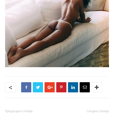
Предходна статија
Следна статија