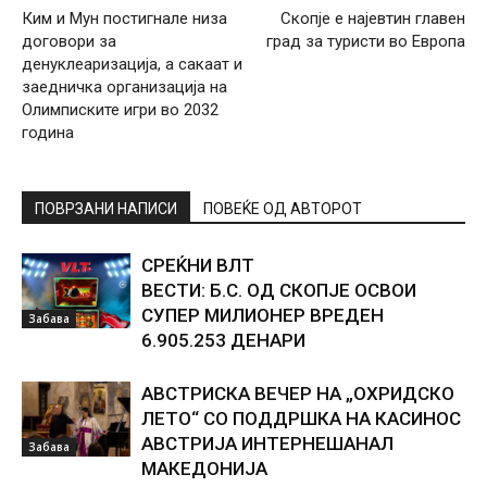
Ким и Мун постигнале низа
Скопје е најевтин главен
договори за
град за туристи во Европа
денуклеаризација, а сакаат и
заедничка организација на
Олимписките игри во 2032
година
ПОВРЗАНИ НАПИСИ
ПОВЕЌЕ ОД АВТОРОТ
СРЕЌНИ ВЛТ
ВЕСТИ: Б.С. ОД СКОПЈЕ ОСВОИ
СУПЕР МИЛИОНЕР ВРЕДЕН
Забава
6.905.253 ДЕНАРИ
АВСТРИСКА ВЕЧЕР НА „ОХРИДСКО
ЛЕТО“ СО ПОДДРШКА НА КАСИНОС
АВСТРИЈА ИНТЕРНЕШАНАЛ
Забава
МАКЕДОНИЈА