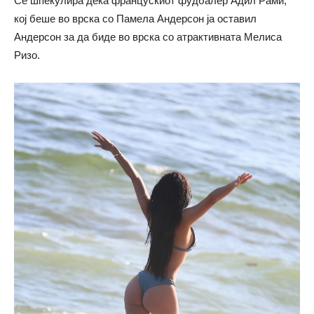
Се шпекулира дека францускиот фудбалер Адил Рами,
кој беше во врска со Памела Андерсон ја оставил
Андерсон за да биде во врска со атрактивната Мелиса
Ризо.