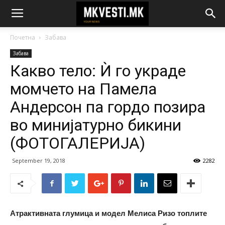
Почетна
Забава
Забава
Какво тело: Ѝ го украде
момчето на Памела
Андерсон па гордо позира
во минијатурно бикини
(ФОТОГАЛЕРИЈА)
September 19, 2018
2282
Атрактивната глумица и модел Мелиса Ризо топлите