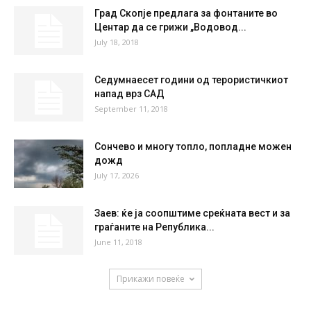
Град Скопје предлага за фонтаните во
Центар да се грижи „Водовод...
July 18, 2018
Седумнаесет години од терористичкиот
напад врз САД
September 11, 2018
Сончево и многу топло, попладне можен
дожд
July 17, 2026
Заев: ќе ја соопштиме среќната вест и за
граѓаните на Република...
June 11, 2018
Прикажи повеќе