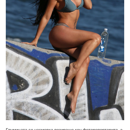
Глумицата со насмевка позираше кон фоторепортерите, а