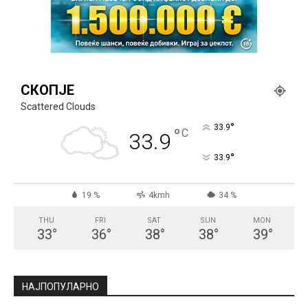
СКОПЈЕ
Scattered Clouds
°
33.9
°
C
33.9
°
33.9
19 %
4kmh
34 %
THU
FRI
SAT
SUN
MON
33
°
36
°
38
°
38
°
39
°
НАЈПОПУЛАРНО