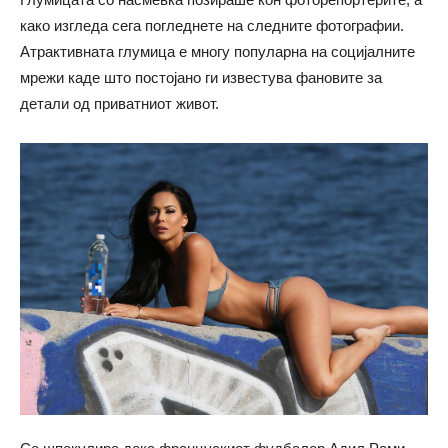
како изгледа сега погледнете на следните фотографии.
Атрактивната глумица е многу популарна на социјалните
мрежи каде што постојано ги известува фановите за
детали од приватниот живот.