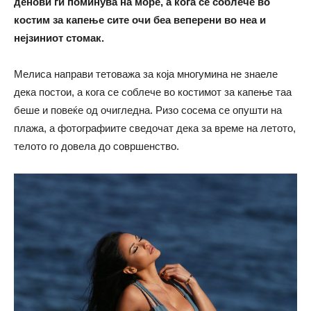
денови ги поминува на море, а кога се соблече во
костим за капење сите очи беа веперени во неа и
нејзиниот стомак.
Мелиса направи тетоважа за која многумина не знаеле
дека постои, а кога се соблече во костимот за капење таа
беше и повеќе од очигледна. Ризо сосема се опушти на
плажа, а фотографиите сведочат дека за време на летото,
телото го довела до совршенство.