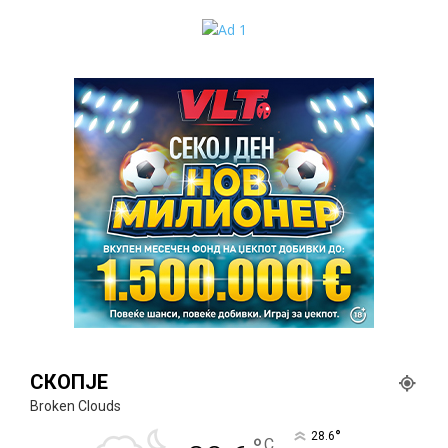
СКОПЈЕ
Broken Clouds
°
28.6
C