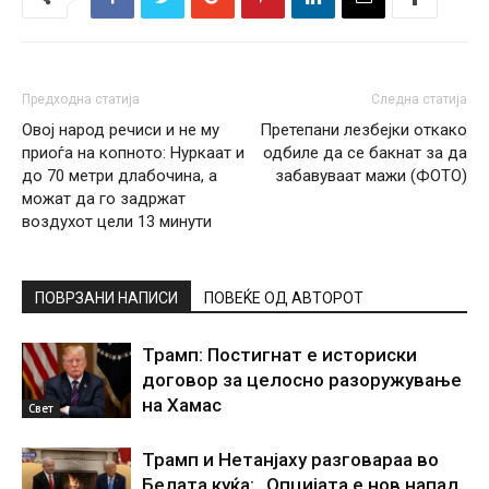
Предходна статија
Следна статија
Овој народ речиси и не му
Претепани лезбејки откако
приоѓа на копното: Нуркаат и
одбиле да се бакнат за да
до 70 метри длабочина, а
забавуваат мажи (ФОТО)
можат да го задржат
воздухот цели 13 минути
ПОВРЗАНИ НАПИСИ
ПОВЕЌЕ ОД АВТОРОТ
Трамп: Постигнат е историски
договор за целосно разоружување
на Хамас
Свет
Трамп и Нетанјаху разговараа во
Белата куќа: „Опцијата е нов напад