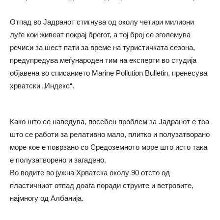
Отпад во Јадранот стигнува од околу четири милиони
луѓе кои живеат покрај брегот, а тој број се зголемува
речиси за шест пати за време на туристичката сезона,
предупредува меѓународен тим на експерти во студија
објавена во списанието Marine Pollution Bulletin, пренесува
хрватски „Индекс“.
Како што се наведува, посебен проблем за Јадранот е тоа
што се работи за релативно мало, плитко и полузатворано
море кое е поврзано со Средоземното море што исто така
е полузатворено и загадено.
Во водите во јужна Хрватска околу 90 отсто од
пластичниот отпад доаѓа поради струите и ветровите,
најмногу од Албанија.