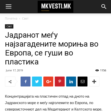
Почетна
Свет
Свет
Јадранот меѓу
најзагадените мориња во
Европа, се гуши во
пластика
June 17, 2019
1156
Концентрацијата на пластичен отпад на дното на
Јадранското море е меѓу најголемите во Европа, по
североисточниот дел на Медитеранот и Келтското море.