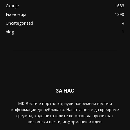
Скопје
1633
Економија
1390
Uncategorised
4
blog
1
ЗА НАС
МК Вести е портал коj нуди навремени вести и
информации до публиката. Нашата цел е да креираме
средина, каде читателите ќе може да прочитаат
вистински вести, информации и идеи.