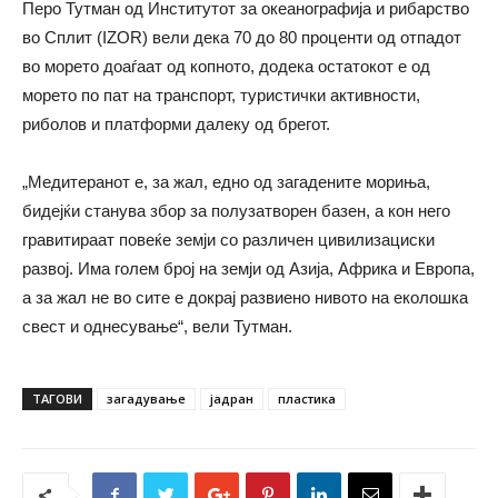
Перо Тутман од Институтот за океанографија и рибарство
во Сплит (IZOR) вели дека 70 до 80 проценти од отпадот
во морето доаѓаат од копното, додека остатокот е од
морето по пат на транспорт, туристички активности,
риболов и платформи далеку од брегот.
„Медитеранот е, за жал, едно од загадените мориња,
бидејќи станува збор за полузатворен базен, а кон него
гравитираат повеќе земји со различен цивилизациски
развој. Има голем број на земји од Азија, Африка и Европа,
а за жал не во сите е докрај развиено нивото на еколошка
свест и однесување“, вели Тутман.
ТАГОВИ
загадување
јадран
пластика