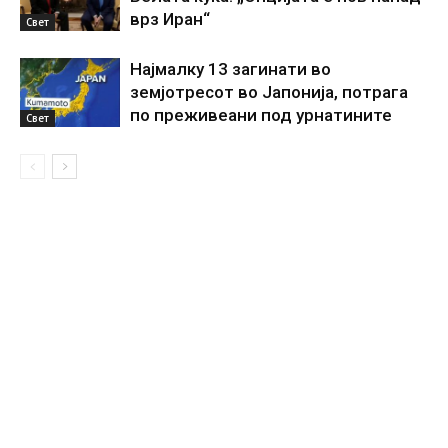
врз Иран“
Свет
Најмалку 13 загинати во
земјотресот во Јапонија, потрага
по преживеани под урнатините
Свет