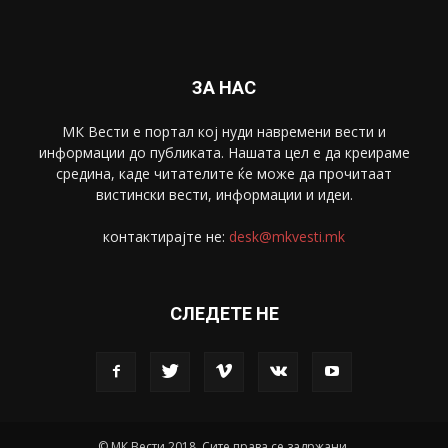
Скопје
1633
Економија
1390
Uncategorised
4
blog
1
ЗА НАС
МК Вести е портал коj нуди навремени вести и
информации до публиката. Нашата цел е да креираме
средина, каде читателите ќе може да прочитаат
вистински вести, информации и идеи.