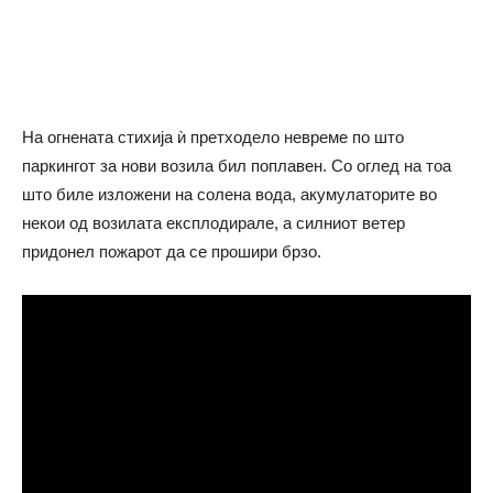
На огнената стихија ѝ претходело невреме по што
паркингот за нови возила бил поплавен. Со оглед на тоа
што биле изложени на солена вода, акумулаторите во
некои од возилата експлодирале, а силниот ветер
придонел пожарот да се прошири брзо.