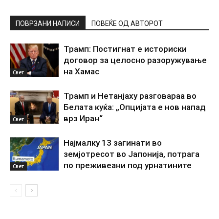
ПОВРЗАНИ НАПИСИ
ПОВЕЌЕ ОД АВТОРОТ
Трамп: Постигнат е историски
договор за целосно разоружување
на Хамас
Свет
Трамп и Нетанјаху разговараа во
Белата куќа: „Опцијата е нов напад
врз Иран“
Свет
Најмалку 13 загинати во
земјотресот во Јапонија, потрага
по преживеани под урнатините
Свет