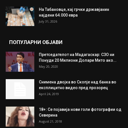
ИЗБОР НА УРЕДНИКОТ
Трамп: Постигнат е историски договор за
целосно разоружување на Хамас
July 31, 2026
Митева: Потврден новиот состав на ИК на
Унија на жени на...
July 31, 2026
На Табановце, кај грчки државјанин
најдени 64.000 евра
July 31, 2026
ПОПУЛАРНИ ОБЈАВИ
Претседателот на Мадагаскар: СЗО ни
Понуди 20 Милиони Долари Мито ако...