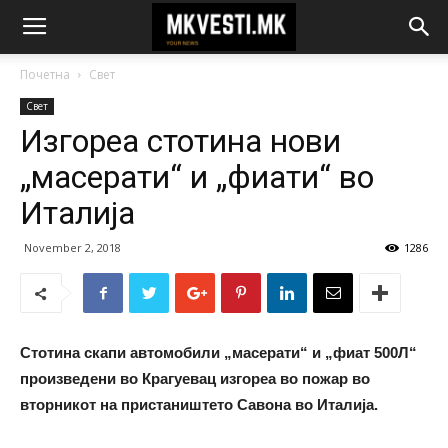
Почетна
Свет
Свет
Изгореа стотина нови
„масерати“ и „фиати“ во
Италија
November 2, 2018
1286
Стотина скапи автомобили „масерати“ и „фиат 500Л“
произведени во Крагуевац изгореа во пожар во
вторникот на пристаништето Савона во Италија.