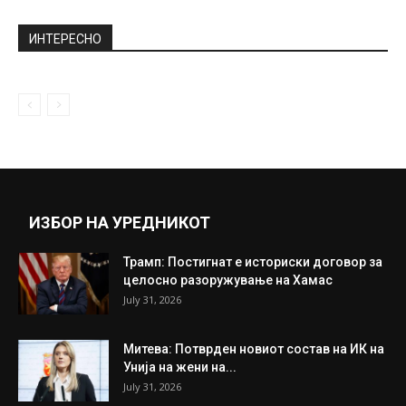
Каролина Гочева беше магнет за погледи
возејќи велосипед низ Градски парк...
October 13, 2020
Лавица фатила зебра, па ја опкружиле
гладни хиени – а потоа...
November 18, 2019
Прикажи повеќе
ИНТЕРЕСНО