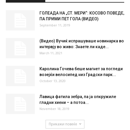
°
C
28.2
°
28.2
38 %
1.6kmh
0 %
SUN
MON
TUE
WED
THU
37
°
39
°
41
°
42
°
40
°
НАЈПОПУЛАРНО
ГОЛЕАДА НА „СТ. МЕРИ“: КОСОВО ПОВЕДЕ,
ПА ПРИМИ ПЕТ ГОЛА (ВИДЕО)
September 11, 2019
(Видео) Вучиќ испрашуваше новинарка во
интервју во живо: Знаете ли каде...
March 11, 2021