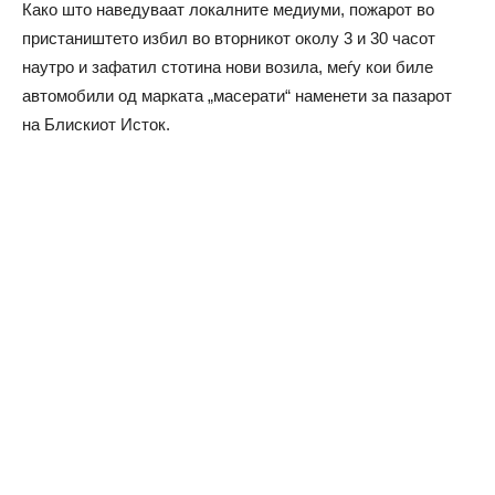
Како што наведуваат локалните медиуми, пожарот во
пристаништето избил во вторникот околу 3 и 30 часот
наутро и зафатил стотина нови возила, меѓу кои биле
автомобили од марката „масерати“ наменети за пазарот
на Блискиот Исток.