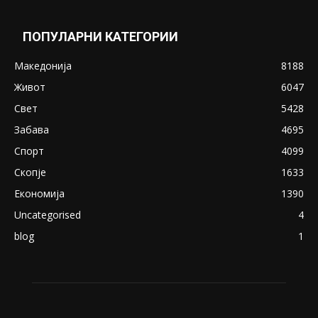
May 20, 2020
Снимена двојка во Скопје над банка во
експлицитно видео пред прозорец
April 24, 2019
18+: Се појавија нови голи фотографии од
Северина
August 21, 2018
ПОПУЛАРНИ КАТЕГОРИИ
Македонија
8188
Живот
6047
Свет
5428
Забава
4695
Спорт
4099