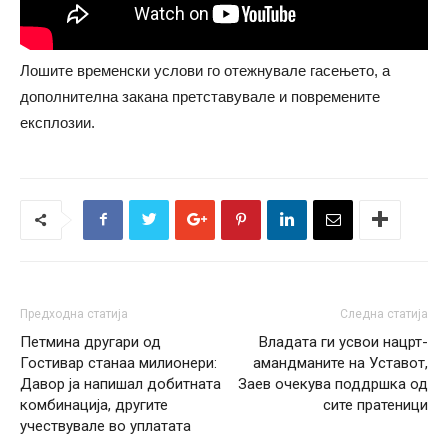
Лошите временски услови го отежнувале гасењето, а
дополнителна закана претставувале и повремените
експлозии.
Предходна статија
Следна статија
Петмина другари од
Владата ги усвои нацрт-
Гостивар станаа милионери:
амандманите на Уставот,
Давор ја напишал добитната
Заев очекува поддршка од
комбинација, другите
сите пратеници
учествувале во уплатата