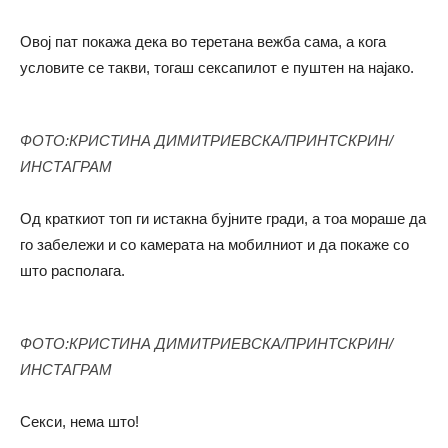
Овој пат покажа дека во теретана вежба сама, а кога
условите се такви, тогаш сексапилот е пуштен на најако.
ФОТО:КРИСТИНА ДИМИТРИЕВСКА/ПРИНТСКРИН/
ИНСТАГРАМ
Од краткиот топ ги истакна бујните гради, а тоа мораше да
го забележи и со камерата на мобилниот и да покаже со
што располага.
ФОТО:КРИСТИНА ДИМИТРИЕВСКА/ПРИНТСКРИН/
ИНСТАГРАМ
Секси, нема што!