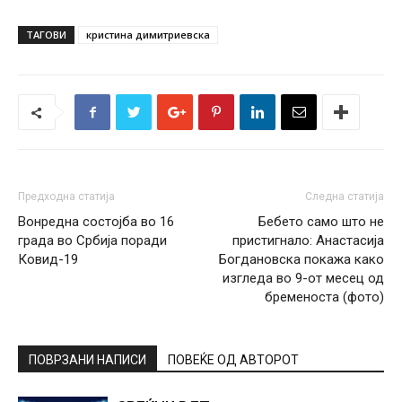
ТАГОВИ
кристина димитриевска
Предходна статија
Следна статија
Вонредна состојба во 16
Бебето само што не
града во Србија поради
пристигнало: Анастасија
Ковид-19
Богдановска покажа како
изгледа во 9-от месец од
бременоста (фото)
ПОВРЗАНИ НАПИСИ
ПОВЕЌЕ ОД АВТОРОТ