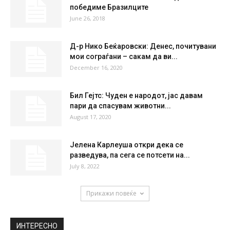
52 %
2kmh
13 %
SAT
SUN
MON
TUE
WED
36
°
37
°
40
°
40
°
37
°
НАЈПОПУЛАРНО
Милинковиќ-Савиќ: Можеме да ги
победиме Бразилците
June 26, 2018
Д-р Нико Беќаровски: Денес, почитувани
мои сограѓани – сакам да ви...
December 16, 2020
Бил Гејтс: Чуден е народот, јас давам
пари да спасувам животни...