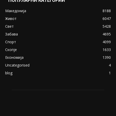
Снимена двојка во Скопје над банка во
експлицитно видео пред прозорец
April 24, 2019
18+: Се појавија нови голи фотографии од
Северина
August 21, 2018
ПОПУЛАРНИ КАТЕГОРИИ
Македонија
8188
Живот
6047
Свет
5428
Забава
4695
Спорт
4099
Скопје
1633