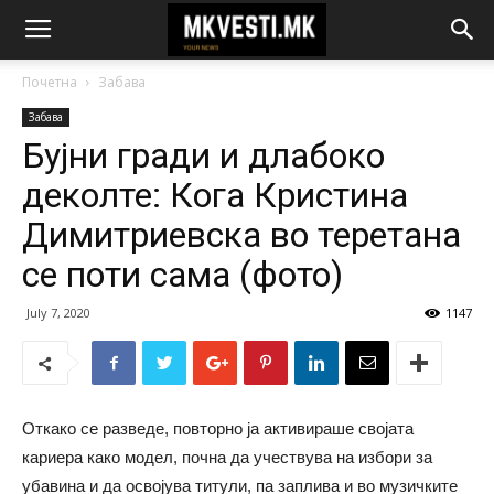
Почетна
Забава
Забава
Бујни гради и длабоко
деколте: Кога Кристина
Димитриевска во теретана
се поти сама (фото)
July 7, 2020
1147
Откако се разведе, повторно ја активираше својата
кариера како модел, почна да учествува на избори за
убавина и да освојува титули, па заплива и во музичките