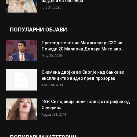
Трамп: Постигнат е историски договор за
целосно разоружување на Хамас
July 31, 2026
Митева: Потврден новиот состав на ИК на
Унија на жени на...
July 31, 2026
На Табановце, кај грчки државјанин
најдени 64.000 евра
July 31, 2026
ПОПУЛАРНИ ОБЈАВИ
Претседателот на Мадагаскар: СЗО ни
Понуди 20 Милиони Долари Мито ако...
May 20, 2020