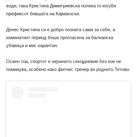
води, така Кристина Димитриевска полека го изгуби
префиксот бившата на Кајмакоски.
Денес Кристина си е добро позната сама за себе, а
изминатиот период беше прогласена за балканска
убавица и мис карантин.
Освен тоа, спортот е нејзиното секојдневие без кое не
поминува, особено како фитнес тренер во родното Тетово.