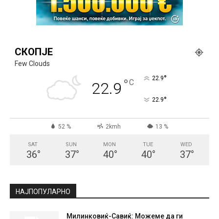
СКОПЈЕ
Few Clouds
°
22.9
°
C
22.9
°
22.9