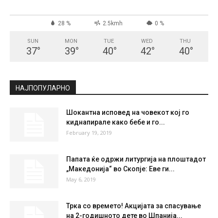
СКОПЈЕ
Clear Sky
°
32.9
°
C
32.9
°
32.9
28 %
2.5kmh
0 %
SUN
MON
TUE
WED
THU
37
°
39
°
40
°
42
°
40
°
НАЈПОПУЛАРНО