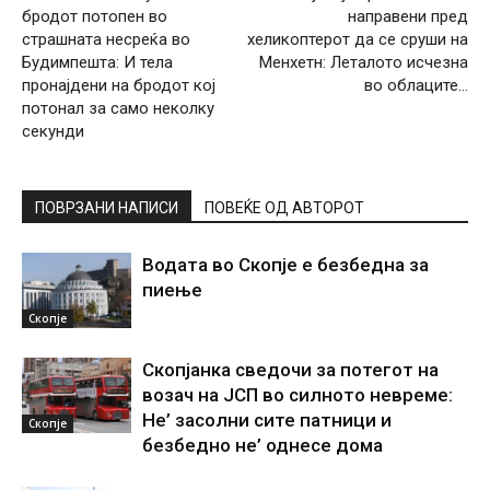
бродот потопен во
направени пред
страшната несреќа во
хеликоптерот да се сруши на
Будимпешта: И тела
Менхетн: Леталото исчезна
пронајдени на бродот кој
во облаците…
потонал за само неколку
секунди
ПОВРЗАНИ НАПИСИ
ПОВЕЌЕ ОД АВТОРОТ
Водата во Скопје е безбедна за
пиење
Скопје
Скопјанка сведочи за потегот на
возач на ЈСП во силното невреме:
Не’ засолни сите патници и
Скопје
безбедно не’ однесе дома