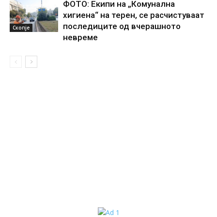
ФОТО: Екипи на „Комунална
хигиена“ на терен, се расчистуваат
последиците од вчерашното
Скопје
невреме