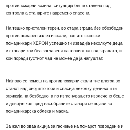
противпожарни возила, ситуација беше ставена под
контрола а станарите навремено спасени.
На тешко пристапен терен, во стара зграда без обезбеден
против пожарен излез и скали, нашите скопски
пожарникари ХЕРОИ успешно ги извадија неколкуте деца
и станари кои беа заглавени на горниот кат од зградата, и
кои поради густиот чад не можеа да ја напуштат.
Најпрво со помош на противпожарни скали тие влегоа во
станот над оној што гори и спасија неколку дечиња и ги
згрижија на безбедно, а по изгаснувањето извлечено беше
и девојче кое пред насобраните станари се појави во
пожарникарска облека и маска.
За жал во оваа акција за гаснење на пожарот повреден е и