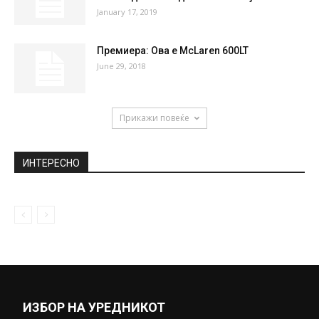
Шокантна исповед на човекот кој го
киднапирале како бебе и го...
February 19, 2019
Папата ќе одржи литургија на плоштадот
„Македонија“ во Скопје: Еве ги...
May 6, 2019
Трка со времето! Акцијата за спасување
на 2-годишното дете во Шпанија...
January 17, 2019
Премиера: Ова е McLaren 600LT
June 29, 2018
Прикажи повеќе