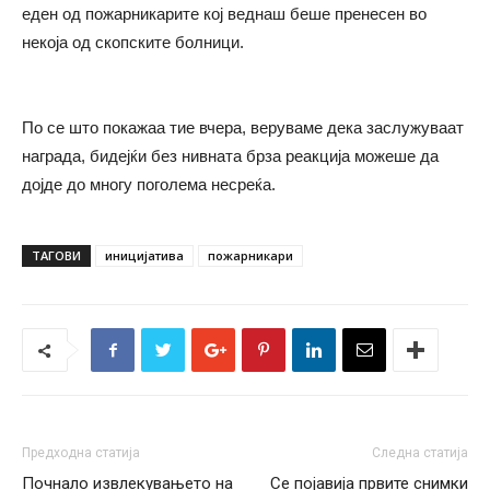
еден од пожарникарите кој веднаш беше пренесен во
некоја од скопските болници.
По се што покажаа тие вчера, веруваме дека заслужуваат
награда, бидејќи без нивната брза реакција можеше да
дојде до многу поголема несреќа.
ТАГОВИ
иницијатива
пожарникари
Предходна статија
Следна статија
Почнало извлекувањето на
Се појавија првите снимки