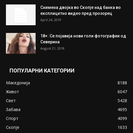
На Табановце, кај грчки државјанин
најдени 64.000 евра
July 31, 2026
ПОПУЛАРНИ ОБЈАВИ
Претседателот на Мадагаскар: СЗО ни
Понуди 20 Милиони Долари Мито ако...
May 20, 2020
Снимена двојка во Скопје над банка во
експлицитно видео пред прозорец
April 24, 2019
18+: Се појавија нови голи фотографии од
Северина
August 21, 2018