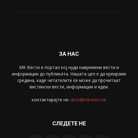
Свет
5428
Забава
4695
Спорт
4099
Скопје
1633
Економија
1390
Uncategorised
4
blog
1
ЗА НАС