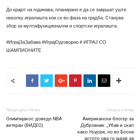
До крајот на годинава, планирано е да се завршат уште
неколку игралишта кои се во фаза на градба. Станува
збор за мултифункционални и спортски игралишта.
#ИграјЗаЗабава #ИграјОдговорно # ИГРАЈ СО
ШАМПИОНИТЕ
Предходна статија
Следна статија
Олимпијакос доведе NBA
Американски блогер за
ветеран (ВИДЕО)
Дубровник: „Убав и скап
како Њујорк, но во Босна
истото ова го јадев за