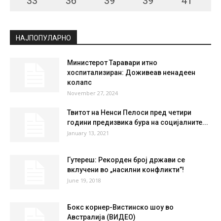
СКОПЈЕ
Broken Clouds
°
34
°
C
34
°
34
25 %
3.9kmh
67 %
FRI
SAT
SUN
MON
TUE
33
°
36
°
39
°
39
°
41
°
НАЈПОПУЛАРНО
Министерот Таравари итно
хоспитализиран: Доживеав ненадеен
колапс
November 27, 2024