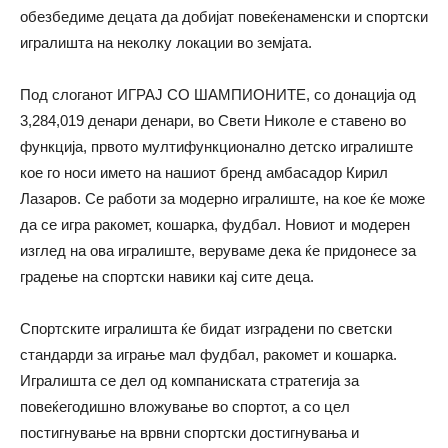
обезбедиме децата да добијат повеќенаменски и спортски
игралишта на неколку локации во земјата.
Под слоганот ИГРАЈ СО ШАМПИОНИТЕ, со донација од
3,284,019 денари денари, во Свети Николе е ставено во
функција, првото мултифункционално детско игралиште
кое го носи името на нашиот бренд амбасадор Кирил
Лазаров. Се работи за модерно игралиште, на кое ќе може
да се игра ракомет, кошарка, фудбал. Новиот и модерен
изглед на ова игралиште, веруваме дека ќе придонесе за
градење на спортски навики кај сите деца.
Спортските игралишта ќе бидат изградени по светски
стандарди за играње мал фудбал, ракомет и кошарка.
Игралишта се дел од компаниската стратегија за
повеќегодишно вложување во спортот, а со цел
постигнување на врвни спортски достигнувања и