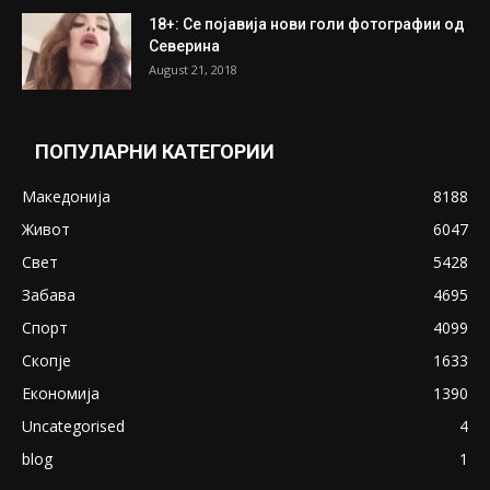
ПОПУЛАРНИ ОБЈАВИ
Претседателот на Мадагаскар: СЗО ни
Понуди 20 Милиони Долари Мито ако...
May 20, 2020
Снимена двојка во Скопје над банка во
експлицитно видео пред прозорец
April 24, 2019
18+: Се појавија нови голи фотографии од
Северина
August 21, 2018
ПОПУЛАРНИ КАТЕГОРИИ
Македонија
8188
Живот
6047