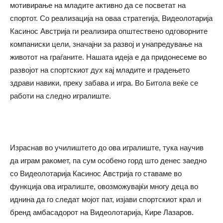
мотивирање на младите активно да се посветат на
спортот. Со реализација на оваа стратегија, Видеолотарија
Касинос Австрија ги реализира општествено одговорните
компаниски цели, значајни за развој и унапредување на
животот на граѓаните. Нашата идеја е да придонесеме во
развојот на спортскиот дух кај младите и градењето
здрави навики, преку забава и игра. Во Битола веќе се
работи на следно игралиште.
Израснав во училиштето до ова игралиште, тука научив
да играм ракомет, па сум особено горд што денес заедно
со Видеолотарија Касинос Австрија го ставаме во
функција ова игралиште, овозможувајќи многу деца во
иднина да го следат мојот пат, изјави спортскиот крал и
бренд амбасадорот на Видеолотарија, Кире Лазаров.