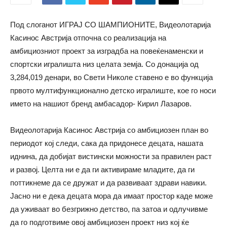
Под слоганот ИГРАЈ СО ШАМПИОНИТЕ, Видеолотарија
Касинос Австрија отпочна со реализација на
амбициозниот проект за изградба на повеќенаменски и
спортски игралишта низ целата земја. Со донација од
3,284,019 денари, во Свети Николе ставено е во функција
првото мултифункционално детско игралиште, кое го носи
името на нашиот бренд амбасадор- Кирил Лазаров.
Видеолотарија Касинос Австрија со амбициозен план во
периодот кој следи, сака да придонесе децата, нашата
иднина, да добијат вистински можности за правилен раст
и развој. Целта ни е да ги активираме младите, да ги
поттикнеме да се дружат и да развиваат здрави навики.
Јасно ни е дека децата мора да имаат простор каде може
да уживаат во безгрижно детство, па затоа и одлучивме
да го подготвиме овој амбициозен проект низ кој ќе