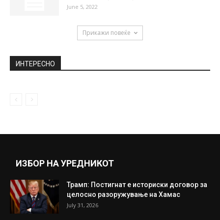
Твитот на Ненси Пелоси пред четири
години предизвика бура на социјалните...
January 13, 2021
Гутереш: Рекорден број држави се
вклучени во „насилни конфликти”!
June 19, 2018
Бокс корнер-Вистинско шоу во
Австралија (ВИДЕО)
June 5, 2022
Прикажи повеќе
ИНТЕРЕСНО