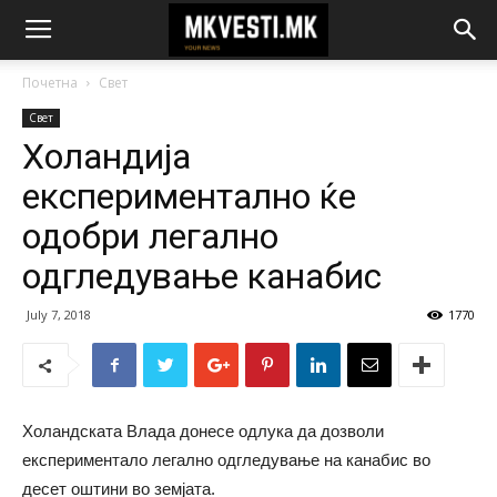
Почетна
Свет
Свет
Холандија
експериментално ќе
одобри легално
одгледување канабис
July 7, 2018
1770
Холандската Влада донесе одлука да дозволи
експериментало легално одгледување на канабис во
десет оштини во земјата.