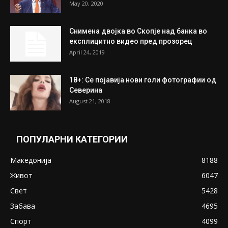
На Табановце, кај грчки државјанин
најдени 64.000 евра
July 31, 2026
ПОПУЛАРНИ ОБЈАВИ
Претседателот на Мадагаскар: СЗО ни
Понуди 20 Милиони Долари Мито ако...
May 20, 2020
Снимена двојка во Скопје над банка во
експлицитно видео пред прозорец
April 24, 2019
18+: Се појавија нови голи фотографии од
Северина
August 21, 2018