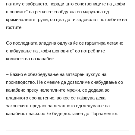
натаму е забрането, поради што сопствениците на „кофи
шоповите“ на ретко се снабдуваа со марухана од
криминалните групи, со цел да ги задоволат потребите на
гостите.
Со последната владина одлука ќе се гарантира легално
снабдување на „кофи шоповите“ со потребните
количества на канабис.
– Важно е обезбедување на затворен цуклус на
производство. Не смееме да дозволиме снабудвање со
канабвис преку нелегалните мрежи, се додава во
владиното соопштение, во кое се најавува дека
законскиот предлог за легалното одгледување на
канабиост наскоро ќе биде доставен до Парламентот.