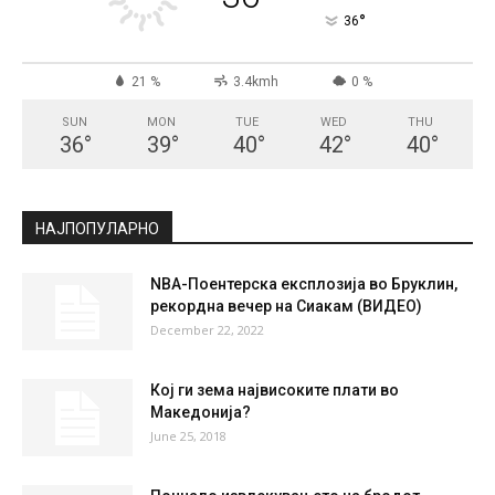
СКОПЈЕ
Clear Sky
°
36
°
C
36
°
36
21 %
3.4kmh
0 %
SUN
MON
TUE
WED
THU
36
°
39
°
40
°
42
°
40
°
НАЈПОПУЛАРНО