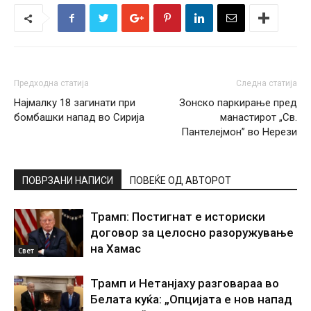
Предходна статија
Следна статија
Најмалку 18 загинати при
Зонско паркирање пред
бомбашки напад во Сирија
манастирот „Св.
Пантелејмон” во Нерези
ПОВРЗАНИ НАПИСИ
ПОВЕЌЕ ОД АВТОРОТ
Трамп: Постигнат е историски
договор за целосно разоружување
на Хамас
Свет
Трамп и Нетанјаху разговараа во
Белата куќа: „Опцијата е нов напад