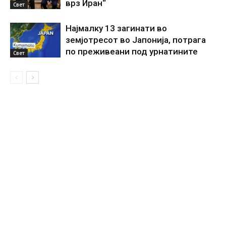
врз Иран“
Свет
Најмалку 13 загинати во
земјотресот во Јапонија, потрага
по преживеани под урнатините
Свет