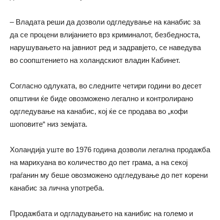
– Владата реши да дозволи одгледување на канабис за
да се процени влијанието врз криминалот, безбедноста,
нарушувањето на јавниот ред и задравјето, се наведува
во соопштението на холандскиот владин Кабинет.
Согласно одлуката, во следните четири години во десет
општини ќе биде овозможено легално и контролирано
одгледување на канабис, кој ќе се продава во „кофи
шоповите“ низ земјата.
Холандија уште во 1976 година дозволи легална продажба
на марихуана во количество до пет грама, а на секој
граѓанин му беше овозможено одгледување до пет корени
канабис за лична употреба.
Продажбата и одгладувањето на канибис на големо и