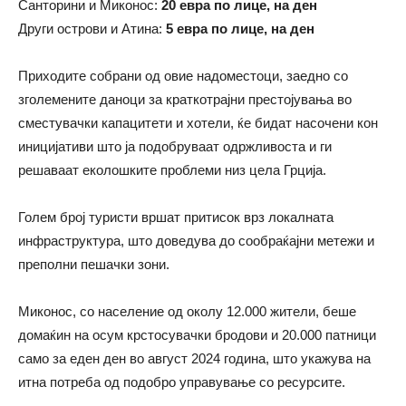
Санторини и Миконос:
20 евра по лице, на ден
Други острови и Атина:
5 евра по лице, на ден
Приходите собрани од овие надоместоци, заедно со
зголемените даноци за краткотрајни престојувања во
сместувачки капацитети и хотели, ќе бидат насочени кон
иницијативи што ја подобруваат одржливоста и ги
решаваат еколошките проблеми низ цела Грција.
Голем број туристи вршат притисок врз локалната
инфраструктура, што доведува до сообраќајни метежи и
преполни пешачки зони.
Миконос, со население од околу 12.000 жители, беше
домаќин на осум крстосувачки бродови и 20.000 патници
само за еден ден во август 2024 година, што укажува на
итна потреба од подобро управување со ресурсите.