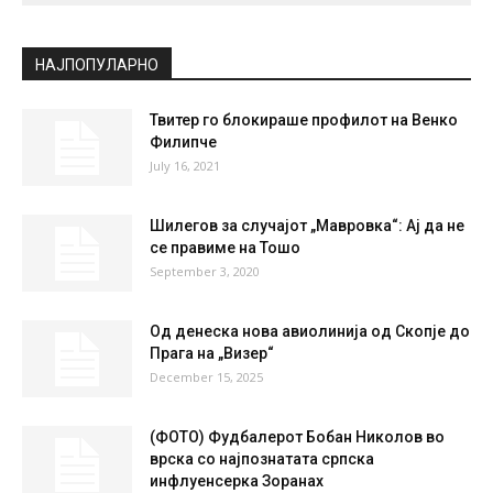
СКОПЈЕ
Scattered Clouds
°
27.4
°
C
27.4
°
27.4
43 %
2.1kmh
37 %
FRI
SAT
SUN
MON
TUE
27
°
36
°
39
°
39
°
40
°
НАЈПОПУЛАРНО
Твитер го блокираше профилот на Венко
Филипче
July 16, 2021
Шилегов за случајот „Мавровка“: Ај да не