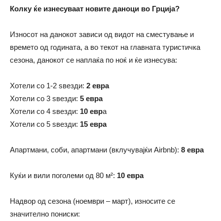
Колку ќе изнесуваат новите даноци во Грција?
Износот на данокот зависи од видот на сместување и
времето од годината, а во текот на главната туристичка
сезона, данокот се наплаќа по ноќ и ќе изнесува:
Хотели со 1-2 ѕвезди:
2 евра
Хотели со 3 ѕвезди:
5 евра
Хотели со 4 ѕвезди:
10 евр
а
Хотели со 5 ѕвезди:
15 евра
Апартмани, соби, апартмани (вклучувајќи Airbnb):
8 евра
Куќи и вили поголеми од 80 м²:
10 евра
Надвор од сезона (ноември – март), износите се
значително пониски: