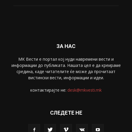
Свет
5428
Забава
4695
Спорт
4099
Скопје
1633
Економија
1390
Uncategorised
4
blog
1
ЗА НАС
МК Вести е портал коj нуди навремени вести и