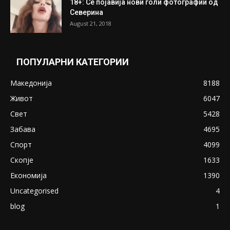
ПОПУЛАРНИ ОБЈАВИ
Претседателот на Мадагаскар: СЗО ни
Понуди 20 Милиони Долари Мито ако...
May 20, 2020
Снимена двојка во Скопје над банка во
експлицитно видео пред прозорец
April 24, 2019
18+: Се појавија нови голи фотографии од
Северина
August 21, 2018
ПОПУЛАРНИ КАТЕГОРИИ
Македонија
8188
Живот
6047