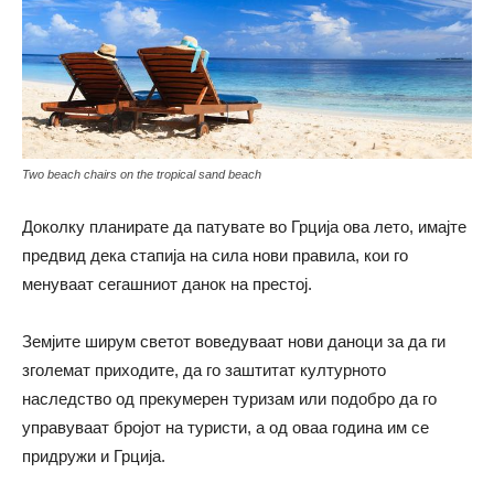
Two beach chairs on the tropical sand beach
Доколку планирате да патувате во Грција ова лето, имајте
предвид дека стапија на сила нови правила, кои го
менуваат сегашниот данок на престој.
Земјите ширум светот воведуваат нови даноци за да ги
зголемат приходите, да го заштитат културното
наследство од прекумерен туризам или подобро да го
управуваат бројот на туристи, а од оваа година им се
придружи и Грција.