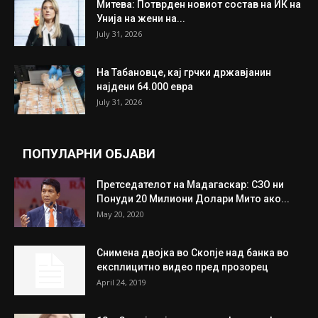
ИЗБОР НА УРЕДНИКОТ
Трамп: Постигнат е историски договор за
целосно разоружување на Хамас
July 31, 2026
Митева: Потврден новиот состав на ИК на
Унија на жени на...
July 31, 2026
На Табановце, кај грчки државјанин
најдени 64.000 евра
July 31, 2026