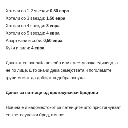
Хотели со 1-2 ѕвезди:
0,50 евра
Хотели со 3 ѕвезди:
1,50 евра
Хотели со 4 ѕвезди:
3 евра
Хотели со 5 ѕвезди:
4 евра
Апартмани и соби:
0,50 евра
Куќи и вили:
4 евра
Данокот се наплаќа по соба или сместувачка единица, а
не по лице, што значи дека семејствата и поголемите
групи можат да добијат подобра понуда.
Данок за патници од крстосувачки бродови
Новина е и надоместокот за патниците што пристигнуваат
со крстосувачки брод, имено: