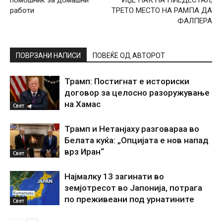
помошник за домашни
ИЏЕ ПАК НА ПИЕДЕСТАЛ,
работи
ТРЕТО МЕСТО НА РАМПА ДА
ФАЛПЕРА
ПОВРЗАНИ НАПИСИ
ПОВЕЌЕ ОД АВТОРОТ
Трамп: Постигнат е историски
договор за целосно разоружување
на Хамас
Свет
Трамп и Нетанјаху разговараа во
Белата куќа: „Опцијата е нов напад
врз Иран“
Свет
Најмалку 13 загинати во
земјотресот во Јапонија, потрага
по преживеани под урнатините
Свет