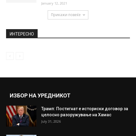
се правиме на Тошо
September 3, 2020
Од денеска нова авиолинија од Скопје до
Прага на „Визер“
December 15, 2025
(ФОТО) Фудбалерот Бобан Николов во
врска со најпознатата српска
инфлуенсерка Зоранах
January 12, 2021
Прикажи повеќе
ИНТЕРЕСНО