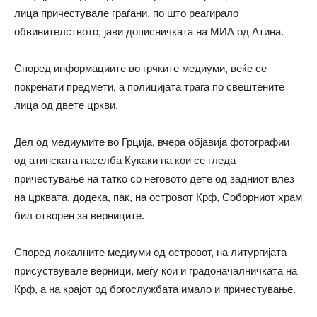
лица причестувале граѓани, по што реагирало
обвинителството, јави дописничката на МИА од Атина.
Според информациите во грчките медиуми, веќе се
покренати предмети, а полицијата трага по свештените
лица од двете цркви.
Дел од медиумите во Грција, вчера објавија фотографии
од атинската населба Кукаки на кои се гледа
причестување на татко со неговото дете од задниот влез
на црквата, додека, пак, на островот Крф, Соборниот храм
бил отворен за верниците.
Според локалните медиуми од островот, на литургијата
присуствувале верници, меѓу кои и градоначалничката на
Крф, а на крајот од богослужбата имало и причестување.