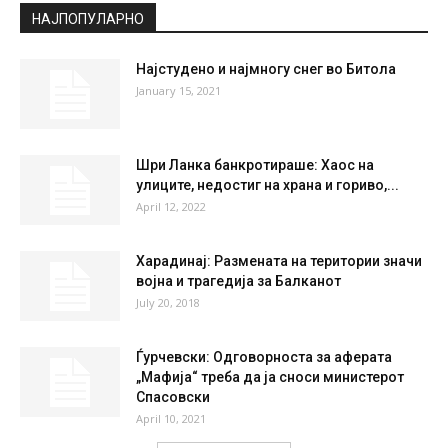
°
27.5
°
C
27.5
°
27.5
40 %
2kmh
25 %
SAT
SUN
MON
TUE
WED
27
°
37
°
40
°
41
°
41
°
НАЈПОПУЛАРНО
Најстудено и најмногу снег во Битола
January 15, 2021
Шри Ланка банкротираше: Хаос на
улиците, недостиг на храна и гориво,...
April 12, 2022