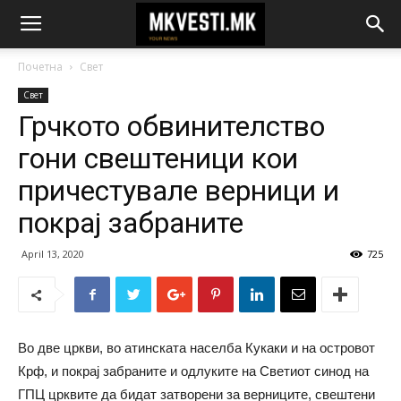
Почетна
Свет
Свет
Грчкото обвинителство
гони свештеници кои
причестувале верници и
покрај забраните
April 13, 2020
725
Во две цркви, во атинската населба Кукаки и на островот
Крф, и покрај забраните и одлуките на Светиот синод на
ГПЦ црквите да бидат затворени за верниците, свештени