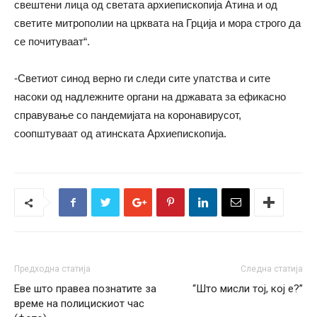
свештени лица од светата архиепископија Атина и од
светите митрополии на црквата на Грција и мора строго да
се почитуваат“.
-Светиот синод верно ги следи сите упатства и сите
насоки од надлежните органи на државата за ефикасно
справување со пандемијата на коронавирусот,
соопштуваат од атинската Архиепископија.
Предходна статија
Следна статија
Еве што правеа познатите за
“Што мисли тој, кој е?”
време на полицискиот час