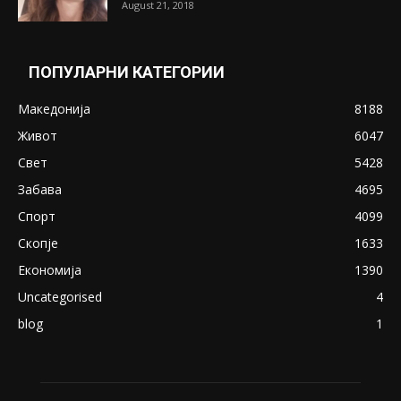
Претседателот на Мадагаскар: СЗО ни
Понуди 20 Милиони Долари Мито ако...
May 20, 2020
Снимена двојка во Скопје над банка во
експлицитно видео пред прозорец
April 24, 2019
18+: Се појавија нови голи фотографии од
Северина
August 21, 2018
ПОПУЛАРНИ КАТЕГОРИИ
Македонија
8188
Живот
6047
Свет
5428
Забава
4695