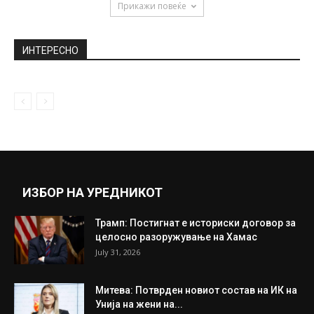
Харадинај: Размената на територии значи
војна и трагедија за Балканот
July 20, 2018
Ѓурчевски: Одговорноста за аферата
„Мафија“ треба да ја сноси министерот
Спасовски
April 10, 2021
Прикажи повеќе
ИНТЕРЕСНО