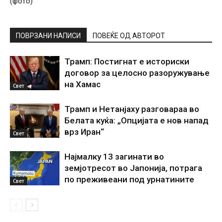
(фото)
ПОВРЗАНИ НАПИСИ
ПОВЕЌЕ ОД АВТОРОТ
Трамп: Постигнат е историски
договор за целосно разоружување
на Хамас
Свет
Трамп и Нетанјаху разговараа во
Белата куќа: „Опцијата е нов напад
врз Иран“
Свет
Најмалку 13 загинати во
земјотресот во Јапонија, потрага
по преживеани под урнатините
Свет