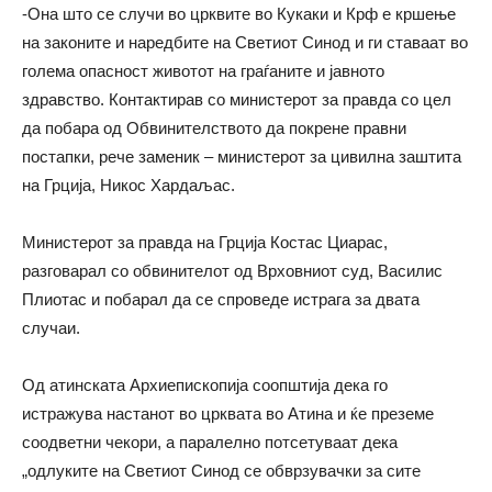
-Она што се случи во црквите во Кукаки и Крф е кршење
на законите и наредбите на Светиот Синод и ги ставаат во
голема опасност животот на граѓаните и јавното
здравство. Контактирав со министерот за правда со цел
да побара од Обвинителството да покрене правни
постапки, рече заменик – министерот за цивилна заштита
на Грција, Никос Хардаљас.
Министерот за правда на Грција Костас Циарас,
разговарал со обвинителот од Врховниот суд, Василис
Плиотас и побарал да се спроведе истрага за двата
случаи.
Од атинската Архиепископија соопштија дека го
истражува настанот во црквата во Атина и ќе преземе
соодветни чекори, а паралелно потсетуваат дека
„одлуките на Светиот Синод се обврзувачки за сите