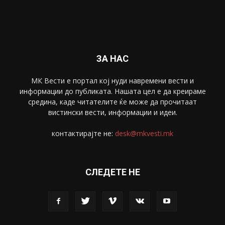
Спорт
4099
Скопје
1633
Економија
1390
Uncategorised
4
blog
1
ЗА НАС
МК Вести е портал коj нуди навремени вести и
информации до публиката. Нашата цел е да креираме
средина, каде читателите ќе може да прочитаат