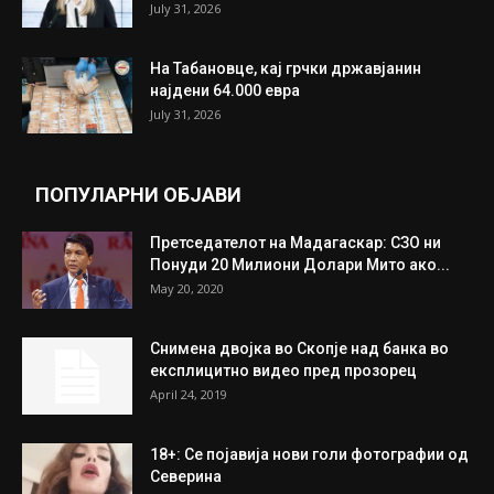
ИЗБОР НА УРЕДНИКОТ
Трамп: Постигнат е историски договор за
целосно разоружување на Хамас
July 31, 2026
Митева: Потврден новиот состав на ИК на
Унија на жени на...
July 31, 2026
На Табановце, кај грчки државјанин
најдени 64.000 евра
July 31, 2026
ПОПУЛАРНИ ОБЈАВИ